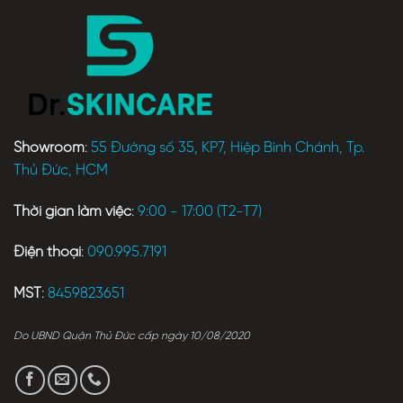
Showroom
:
55 Đường số 35, KP7, Hiệp Bình Chánh, Tp.
Thủ Đức, HCM
Thời gian làm việc
:
9:00 - 17:00 (T2-T7)
Điện thoại
:
090.995.7191
MST
:
8459823651
Do UBND Quận Thủ Đức cấp ngày 10/08/2020