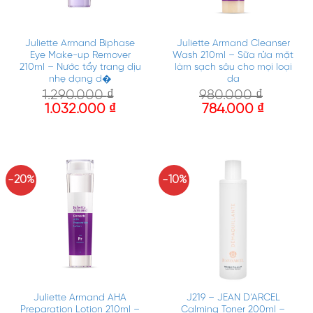
Juliette Armand Biphase
Juliette Armand Cleanser
Eye Make-up Remover
Wash 210ml – Sữa rửa mặt
210ml – Nước tẩy trang dịu
làm sạch sâu cho mọi loại
nhẹ dạng d�
da
1.290.000
₫
980.000
₫
1.032.000
₫
784.000
₫
-20%
-10%
Juliette Armand AHA
J219 – JEAN D’ARCEL
Preparation Lotion 210ml –
Calming Toner 200ml –