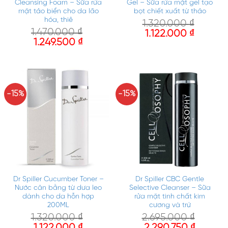
Cleansing Foam – Sữa rửa
Gel – Sữa rửa mặt gel tạo
mặt tảo biển cho da lão
bọt chiết xuất từ thảo
hóa, thiê
1.320.000
₫
1.470.000
₫
1.122.000
₫
1.249.500
₫
-15%
-15%
Dr Spiller Cucumber Toner –
Dr Spiller CBC Gentle
Nước cân bằng từ dưa leo
Selective Cleanser – Sữa
dành cho da hỗn hợp
rửa mặt tinh chất kim
200ML
cương và trứ
1.320.000
₫
2.695.000
₫
1.122.000
₫
2.290.750
₫