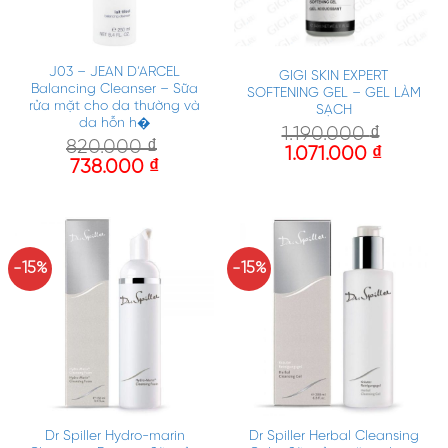
J03 – JEAN D’ARCEL
GIGI SKIN EXPERT
Balancing Cleanser – Sữa
SOFTENING GEL – GEL LÀM
rửa mặt cho da thường và
SẠCH
da hỗn h�
1.190.000
₫
820.000
₫
1.071.000
₫
738.000
₫
-15%
-15%
Dr Spiller Hydro-marin
Dr Spiller Herbal Cleansing