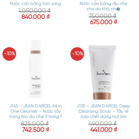
Nước cân bằng làm sáng
Nước cân bằng dịu nhẹ
cho da khô, nh�
1.050.000
₫
750.000
₫
840.000
₫
675.000
₫
-10%
-10%
J145 – JEAN D’ARCEL All in
J135 – JEAN D’ARCEL Deep
One Cleanser – Nước tẩy
Cleansing Scrub – Tẩy tế
trang bio dịu nhẹ 3 trong 1
bào chết dạng hạt bio
825.000
₫
490.000
₫
742.500
₫
441.000
₫