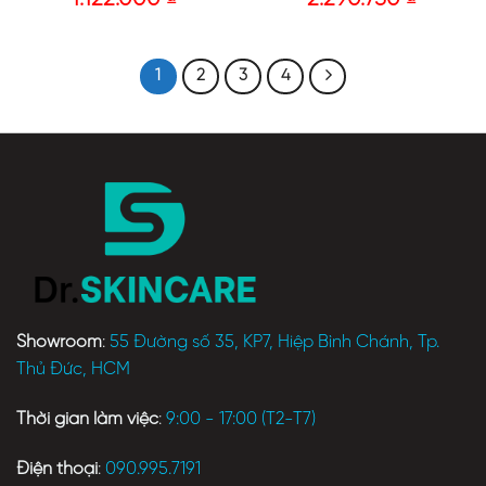
1
2
3
4
Showroom
:
55 Đường số 35, KP7, Hiệp Bình Chánh, Tp.
Thủ Đức, HCM
Thời gian làm việc
:
9:00 - 17:00 (T2-T7)
Điện thoại
:
090.995.7191