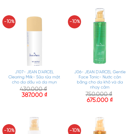
-10%
-10%
J107- JEAN D’ARCEL
J06- JEAN D’ARCEL Gentle
Clearing Milk- Sữa rửa mặt
Face Tonic- Nước cân
cho da dầu và da mụn
bằng cho da khô và da
nhạy cảm
430.000
₫
750.000
₫
387.000
₫
675.000
₫
-10%
-10%