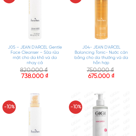
J05 – JEAN D’ARCEL Gentle
J04- JEAN D’ARCEL
Face Cleanser – Sữa rửa
Balancing Tonic- Nước cân
mặt cho da khô và da
bằng cho da thường và da
nhạy cả
hỗn hợp
820.000
₫
750.000
₫
738.000
₫
675.000
₫
-10%
-10%