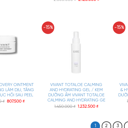
-15%
-15%
+
+
COVERY OINTMENT
VIVANT TOTALOE CALMING
VIV
G LÀM DỊU, TĂNG
AND HYDRATING GEL / KEM
& H
ỤC HỒI SAU PEEL
DƯỠNG ẨM VIVANT TOTALOE
DƯỠ
CALMING AND HYDRATING GE
00
₫
807.500
₫
1.450.000
₫
1.232.500
₫
1
2
3