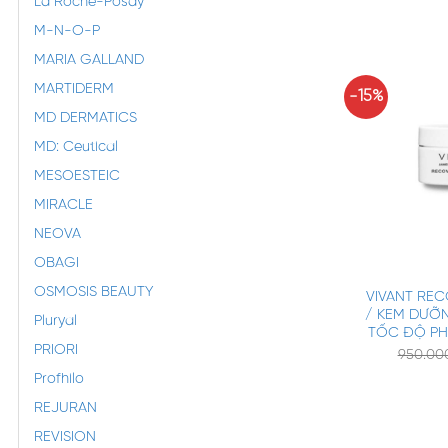
La Roche-Posay
M-N-O-P
MARIA GALLAND
MARTIDERM
-15%
MD DERMATICS
MD: Ceutical
MESOESTEIC
MIRACLE
NEOVA
+
OBAGI
OSMOSIS BEAUTY
VIVANT RE
/ KEM DƯỠN
Pluryal
TỐC ĐỘ PH
PRIORI
950.0
Profhilo
REJURAN
REVISION