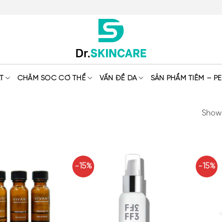
T
CHĂM SÓC CƠ THỂ
VẤN ĐỀ DA
SẢN PHẨM TIÊM – PE
Showi
-15%
-15%