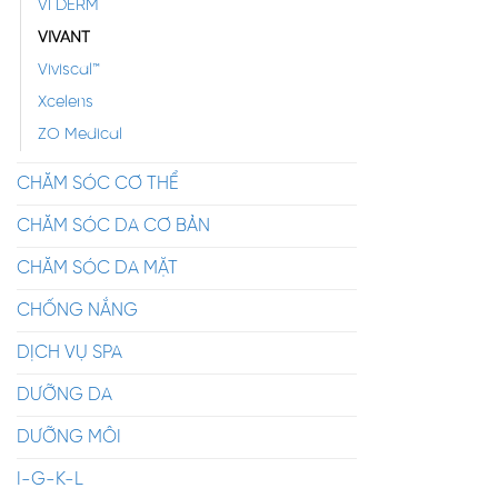
VI DERM
VIVANT
Viviscal™
Xcelens
ZO Medical
CHĂM SÓC CƠ THỂ
CHĂM SÓC DA CƠ BẢN
CHĂM SÓC DA MẶT
CHỐNG NẮNG
DỊCH VỤ SPA
DƯỠNG DA
DƯỠNG MÔI
I-G-K-L