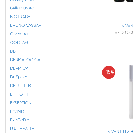
bella aurora
+
BIOTRADE
BRUNO VASSARI
VIVA
8.400.0
Christina
CODEAGE
DBH
DERMALOGICA
DERMICA
-15%
Dr Spiller
DR.BELTER
E-F-G-H
EKSEPTION
EltaMD
+
ExoCoBio
FUJI HEALTH
VIVANT FF3 