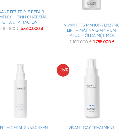
VANT FF3 TRIPLE REPAIR
+
PLEX – TINH CHẤT SỬA
CHỮA, TÁI TẠO DA
VIVANT FF3 MANUKA ENZYME
.600.000
₫
6.460.000
₫
LIFT – MẶT NẠ GIẢM VIÊM
PHỤC HỒI DA MỆT MỎI
2.100.000
₫
1.785.000
₫
-15%
+
ANT MINERAL SUNSCREEN
VIVANT DAY TREATMENT