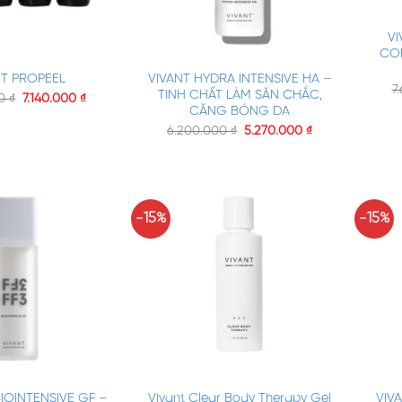
+
VI
+
COM
VIVANT HYDRA INTENSIVE HA –
NT PROPEEL
7
TINH CHẤT LÀM SĂN CHẮC,
00
₫
7.140.000
₫
CĂNG BÓNG DA
6.200.000
₫
5.270.000
₫
-15%
-15%
+
+
BIOINTENSIVE GF –
Vivant Clear Body Therapy Gel
VIV