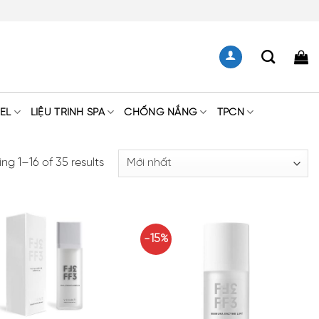
EL
LIỆU TRÌNH SPA
CHỐNG NẮNG
TPCN
ng 1–16 of 35 results
-15%