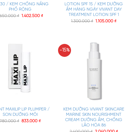
 30 / KEM CHỐNG NẮNG
LOTION SPF 15 / KEM DƯỠNG
PHỔ RỘNG
ẨM HÀNG NGÀY VIVANT DAY
TREATMENT LOTION SPF 1
.650.000
₫
1.402.500
₫
1.300.000
₫
1.105.000
₫
-15%
+
NT MAXILIP LIP PLUMPER /
KEM DƯỠNG VIVANT SKINCARE
SON DƯỠNG MÔI
MARINE SKIN NOURISHMENT
CREAM DƯỠNG ẨM, CHỐNG
980.000
₫
833.000
₫
LÃO HÓA 86
2.400.000
₫
2.040.000
₫