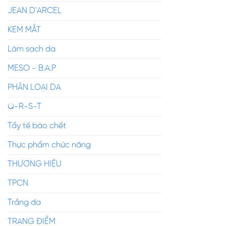
JEAN D'ARCEL
KEM MẮT
Làm sạch da
MESO - B.A.P
PHÂN LOẠI DA
Q-R-S-T
Tẩy tế bào chết
Thực phẩm chức năng
THƯƠNG HIỆU
TPCN
Trắng da
TRANG ĐIỂM