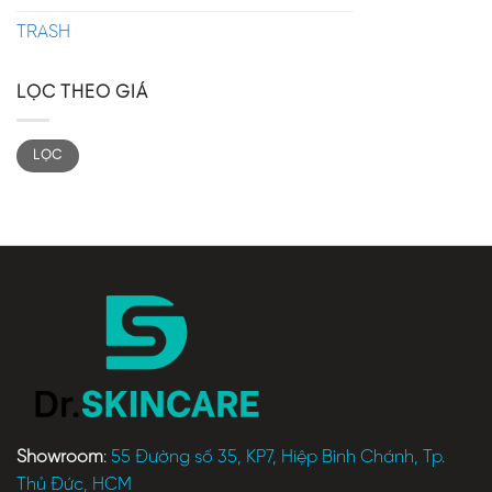
TRASH
LỌC THEO GIÁ
LỌC
Showroom
:
55 Đường số 35, KP7, Hiệp Bình Chánh, Tp.
Thủ Đức, HCM