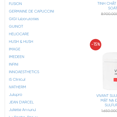
TINH CHẤT
FUSION
SOÁ
GERMAINE DE CAPUCCINI
8.900.0
GIGI laboratoties
GUINOT
HELIOCARE
HUSH & HUSH
-15%
IMAGE
IMEDEEN
INFINI
INNOAESTHETICS
iS Clinical
+
IVATHERM
Jalupro
VIVANT SUL
MẶT NẠ Đ
JEAN D'ARCEL
SULFU
Juliette Armand
1.650.00