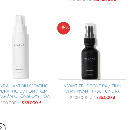
-15%
+
ANT ALLANTOIN SEDATING
VIVANT TRUE TONE RX / TINH
YDRATING LOTION / KEM
CHẤT VIVANT TRUE TONE RX
NG ẨM CHỐNG OXY HÓA
2.100.000
₫
1.785.000
₫
1.100.000
₫
935.000
₫