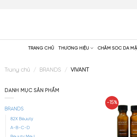
Skip
to
content
TRANG CHỦ
THƯƠNG HIỆU
CHĂM SÓC DA MẶ
Trang chủ
/
BRANDS
/
VIVANT
DANH MỤC SẢN PHẨM
-15%
BRANDS
82X Beauty
A-B-C-D
Beauty Med