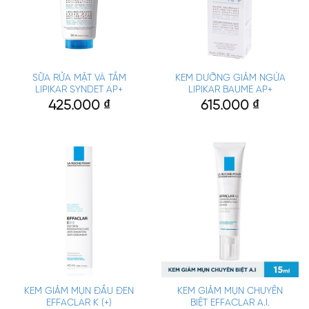
SỮA RỬA MẶT VÀ TẮM
KEM DƯỠNG GIẢM NGỨA
LIPIKAR SYNDET AP+
LIPIKAR BAUME AP+
425.000
₫
615.000
₫
KEM GIẢM MỤN ĐẦU ĐEN
KEM GIẢM MỤN CHUYÊN
EFFACLAR K (+)
BIỆT EFFACLAR A.I.