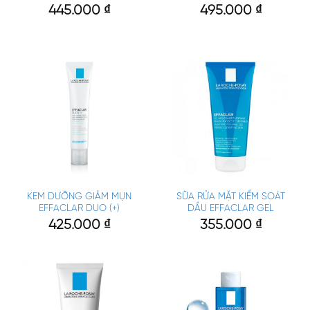
445.000
₫
495.000
₫
KEM DƯỠNG GIẢM MỤN
SỮA RỬA MẶT KIỂM SOÁT
EFFACLAR DUO (+)
DẦU EFFACLAR GEL
425.000
₫
355.000
₫