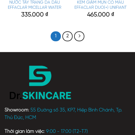
NƯỚC TẨY TRANG DA DẦU
KEM GIẢM MỤN CÓ MÀU
EFFACLAR MICELLAR WATER
EFFACLAR DUO(+) UNIFIANT
335.000
₫
465.000
₫
1
2
Showroom
:
55 Đường số 35, KP7, Hiệp Bình Chánh, Tp.
Thủ Đức, HCM
Thời gian làm việc
:
9:00 - 17:00 (T2-T7)