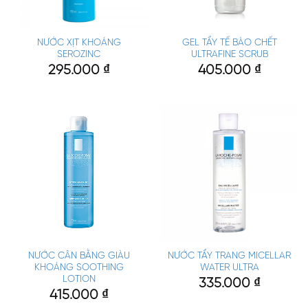
NƯỚC XỊT KHOÁNG
GEL TẨY TẾ BÀO CHẾT
SEROZINC
ULTRAFINE SCRUB
295.000
₫
405.000
₫
NƯỚC CÂN BẰNG GIÀU
NƯỚC TẨY TRANG MICELLAR
KHOÁNG SOOTHING
WATER ULTRA
LOTION
335.000
₫
415.000
₫