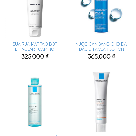
SỮA RỬA MẶT TẠO BỌT
NƯỚC CÂN BẰNG CHO DA
EFFACLAR FOAMING
DẦU EFFACLAR LOTION
325.000
₫
365.000
₫