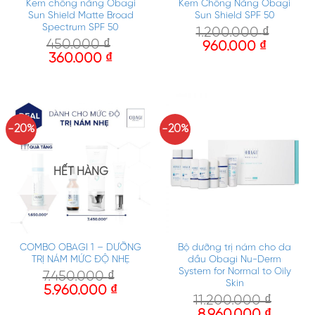
Kem chống nắng Obagi
Kem Chống Nắng Obagi
Sun Shield Matte Broad
Sun Shield SPF 50
Spectrum SPF 50
1.200.000
₫
450.000
₫
960.000
₫
360.000
₫
-20%
-20%
HẾT HÀNG
COMBO OBAGI 1 – DƯỠNG
Bộ dưỡng trị nám cho da
TRỊ NÁM MỨC ĐỘ NHẸ
dầu Obagi Nu-Derm
System for Normal to Oily
7.450.000
₫
Skin
5.960.000
₫
11.200.000
₫
8.960.000
₫