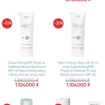
-20%
-20%
SuzanObagiMD Physical
Kem chống nắng vật lý có
Defense Broad Spectrum
màu SuzanObagiMD
SPF 40 Kem chống nắng
Physical Defense Tinted
vật lý cho da nhạy cảm
Broad Spectrum SPF 50
1.380.000
₫
1.380.000
₫
1.104.000
₫
1.104.000
₫