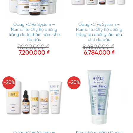
Obagi-C Rx System –
Obagi-C Fx System –
Normal to Oily Bộ dưỡng
Normal to Oily Bộ dưỡng
trắng da trị thâm nám cho
trắng da chống lão hóa
da dầu
cho da dầu
9.000.000
₫
8.480.000
₫
7.200.000
₫
6.784.000
₫
-20%
-20%
Obagi-C Fx System –
Kem chống nắng Obagi