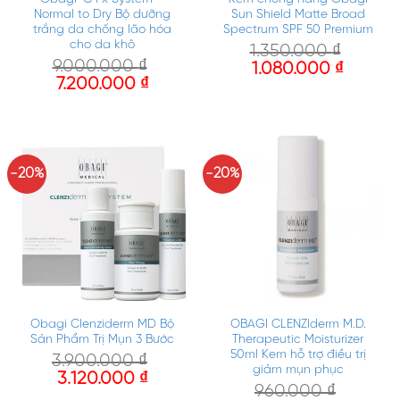
Normal to Dry Bộ dưỡng
Sun Shield Matte Broad
trắng da chống lão hóa
Spectrum SPF 50 Premium
cho da khô
1.350.000
₫
9.000.000
₫
1.080.000
₫
7.200.000
₫
-20%
-20%
Obagi Clenziderm MD Bộ
OBAGI CLENZIderm M.D.
Sản Phẩm Trị Mụn 3 Bước
Therapeutic Moisturizer
50ml Kem hỗ trợ điều trị
3.900.000
₫
giảm mụn phục
3.120.000
₫
960.000
₫