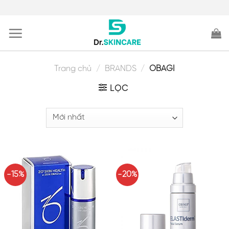
Skip
to
content
Trang chủ
/
BRANDS
/
OBAGI
LỌC
-15%
-20%