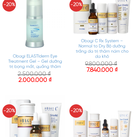
-20%
-20%
Obagi C Rx System –
Normal to Dry Bộ dưỡng
trắng da trị thâm nám cho
Obagi ELASTIderm Eye
da khô
Treatment Gel – Gel dưỡng
9.800.000
₫
trị bọng mắt, quầng thâm
7.840.000
₫
2.500.000
₫
2.000.000
₫
-20%
-20%