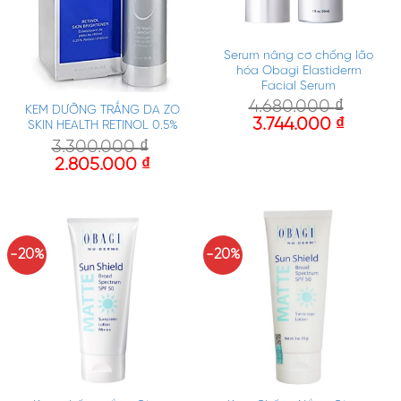
Serum nâng cơ chống lão
hóa Obagi Elastiderm
Facial Serum
4.680.000
₫
KEM DƯỠNG TRẮNG DA ZO
3.744.000
₫
SKIN HEALTH RETINOL 0.5%
3.300.000
₫
2.805.000
₫
-20%
-20%