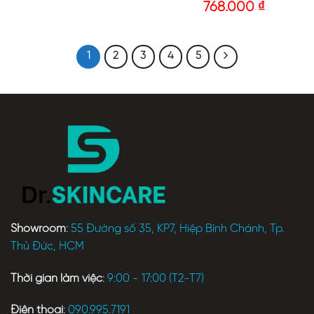
768.000
₫
1
2
3
4
5
Showroom
:
55 Đường số 35, KP7, Hiệp Bình Chánh, Tp.
Thủ Đức, HCM
Thời gian làm việc
:
9:00 - 17:00 (T2-T7)
Điện thoại
:
090.995.7191