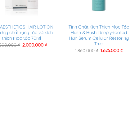
+
AESTHETICS HAIR LOTION
Tinh Chất Kích Thích Mọc Tóc
ỡng chất rụng tóc và kích
Hush & Hush DeeplyRooted
thích mọc tóc 70ml
Hair Serum Cellular Restoring
Trea
.500.000
₫
2.000.000
₫
1.860.000
₫
1.674.000
₫