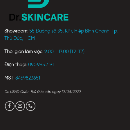
Showroom
:
55 Đường số 35, KP7, Hiệp Bình Chánh, Tp.
Thủ Đức, HCM
Thời gian làm việc
:
9:00 - 17:00 (T2-T7)
Điện thoại
:
090.995.7191
MST
:
8459823651
Do UBND Quận Thủ Đức cấp ngày 10/08/2020