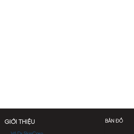
BẢN ĐỒ
GIỚI THIỆU
Về Dr SkinCare