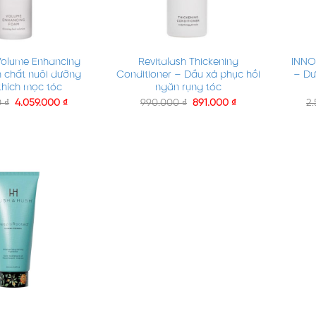
+
+
Volume Enhancing
Revitalash Thickening
INNO
 chất nuôi dưỡng
Conditioner – Dầu xả phục hồi
– Dư
 thích mọc tóc
ngăn rụng tóc
0
₫
4.059.000
₫
990.000
₫
891.000
₫
2