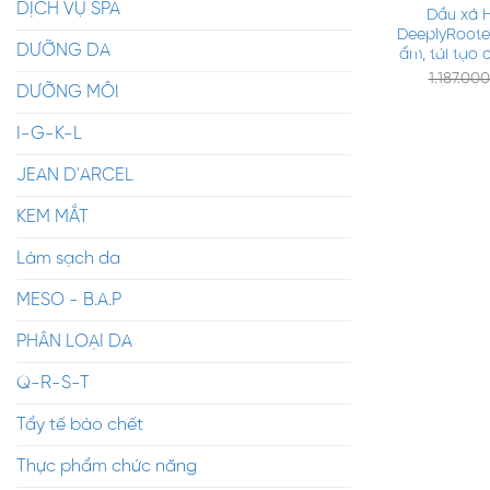
DỊCH VỤ SPA
Dầu xả 
DeeplyRoote
DƯỠNG DA
ẩm, tái tạo 
1.187.00
DƯỠNG MÔI
I-G-K-L
JEAN D'ARCEL
KEM MẮT
Làm sạch da
MESO - B.A.P
PHÂN LOẠI DA
Q-R-S-T
Tẩy tế bào chết
Thực phẩm chức năng