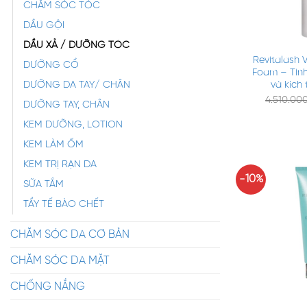
CHĂM SÓC TÓC
DẦU GỘI
+
DẦU XẢ / DƯỠNG TÓC
Revitalash 
DƯỠNG CỔ
Foam – Tinh
và kích
DƯỠNG DA TAY/ CHÂN
4.510.00
DƯỠNG TAY, CHÂN
KEM DƯỠNG, LOTION
KEM LÀM ỐM
KEM TRỊ RẠN DA
-10%
SỮA TẮM
TẨY TẾ BÀO CHẾT
CHĂM SÓC DA CƠ BẢN
CHĂM SÓC DA MẶT
CHỐNG NẮNG
+