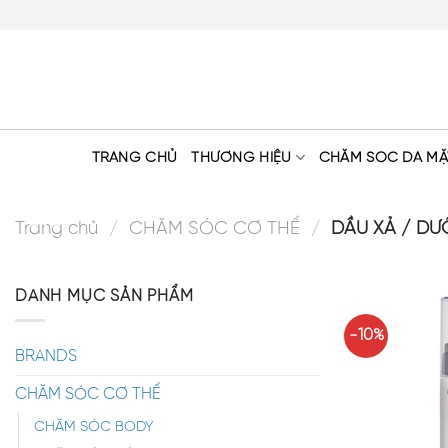
Skip
to
content
TRANG CHỦ
THƯƠNG HIỆU
CHĂM SÓC DA MẶ
Trang chủ
/
CHĂM SÓC CƠ THỂ
/
DẦU XẢ / D
DANH MỤC SẢN PHẨM
-10%
BRANDS
CHĂM SÓC CƠ THỂ
CHĂM SÓC BODY