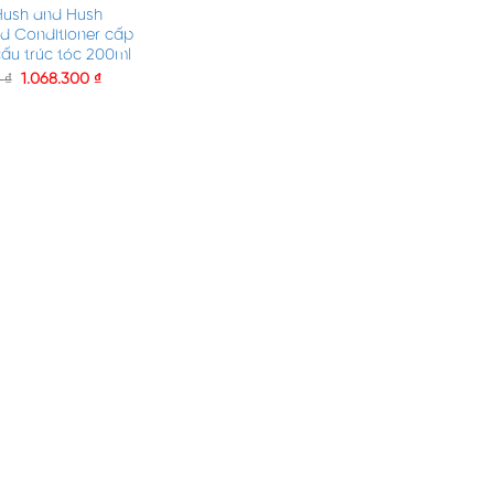
Hush and Hush
d Conditioner cấp
cấu trúc tóc 200ml
0
₫
1.068.300
₫