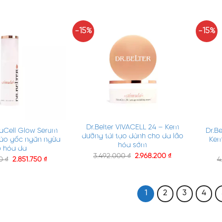
-15%
-15%
+
+
Dr.Belter VIVACELL 24 – Kem
ivaCell Glow Serum
Dr.Be
dưỡng tái tạo dành cho da lão
bào gốc ngăn ngừa
Kem
hóa sớm
o hóa da
3.492.000
₫
2.968.200
₫
00
₫
2.851.750
₫
4
1
2
3
4