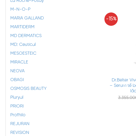
La Roche-Posay
M-N-O-P
MARIA GALLAND
-15%
MARTIDERM
MD DERMATICS
MD: Ceutical
MESOESTEIC
MIRACLE
+
NEOVA
OBAGI
Dr.Belter V
– Serum tế 
OSMOSIS BEAUTY
lã
Pluryal
3.355.0
PRIORI
Profhilo
REJURAN
REVISION