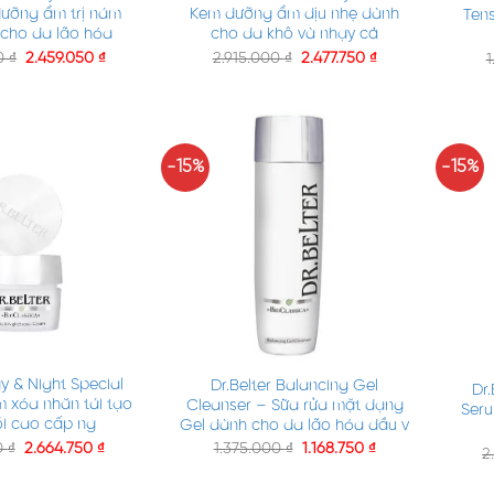
Kem dưỡng ẩm dịu nhẹ dành
ưỡng ẩm trị nám
Ten
cho da khô và nhạy cả
cho da lão hóa
2.915.000
₫
2.477.750
₫
00
₫
2.459.050
₫
1
-15%
-15%
+
+
ay & Night Special
Dr.Belter Balancing Gel
Dr.
 xóa nhăn tái tạo
Cleanser – Sữa rửa mặt dạng
Ser
i cao cấp ng
Gel dành cho da lão hóa dầu v
0
₫
2.664.750
₫
1.375.000
₫
1.168.750
₫
2