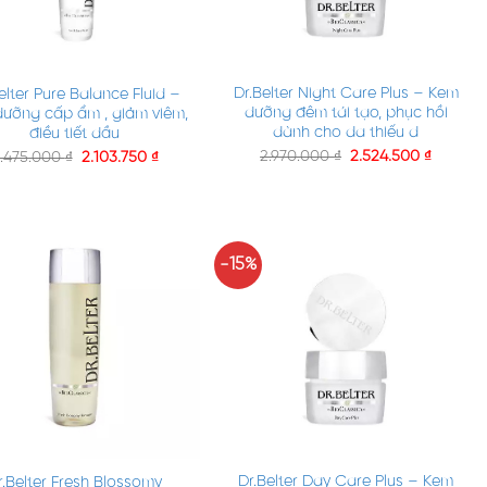
+
Dr.Belter Night Care Plus – Kem
elter Pure Balance Fluid –
dưỡng đêm tái tạo, phục hồi
dưỡng cấp ẩm , giảm viêm,
dành cho da thiếu d
điều tiết dầu
2.970.000
₫
2.524.500
₫
.475.000
₫
2.103.750
₫
-15%
+
Dr.Belter Day Care Plus – Kem
r.Belter Fresh Blossomy