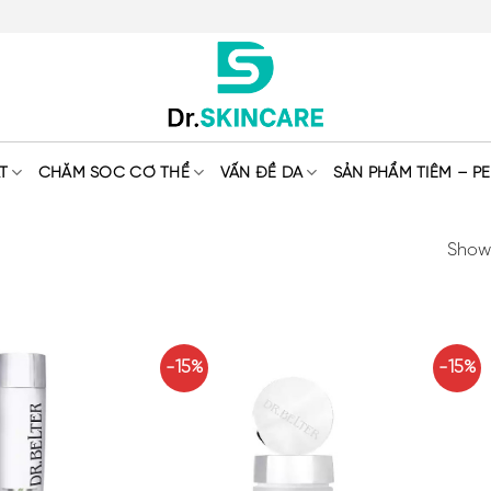
T
CHĂM SÓC CƠ THỂ
VẤN ĐỀ DA
SẢN PHẨM TIÊM – PE
Showi
-15%
-15%