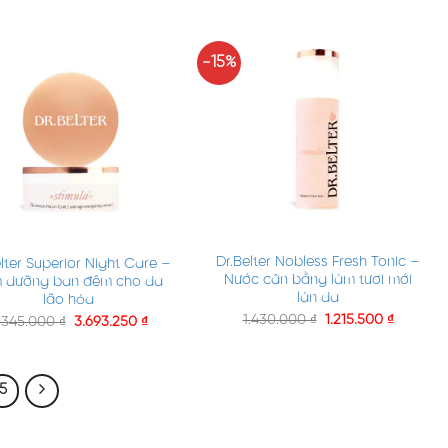
-15%
+
Dr.Belter Nobless Fresh Tonic –
lter Superior Night Care –
Nước cân bằng làm tươi mới
 dưỡng ban đêm cho da
làn da
lão hóa
1.430.000
₫
1.215.500
₫
.345.000
₫
3.693.250
₫
5