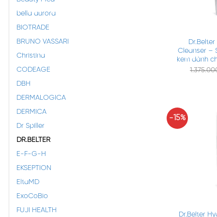
bella aurora
+
BIOTRADE
BRUNO VASSARI
Dr.Belte
Cleanser – 
Christina
kem dành ch
CODEAGE
1.375.0
DBH
DERMALOGICA
DERMICA
-15%
Dr Spiller
DR.BELTER
E-F-G-H
EKSEPTION
EltaMD
+
ExoCoBio
FUJI HEALTH
Dr.Belter H