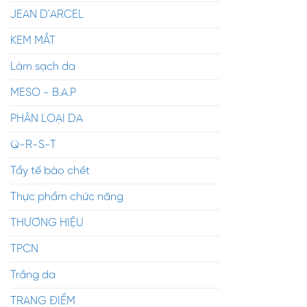
JEAN D'ARCEL
KEM MẮT
Làm sạch da
MESO - B.A.P
PHÂN LOẠI DA
Q-R-S-T
Tẩy tế bào chết
Thực phẩm chức năng
THƯƠNG HIỆU
TPCN
Trắng da
TRANG ĐIỂM