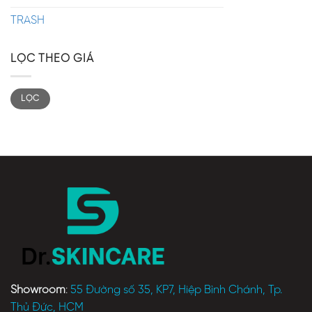
TRASH
LỌC THEO GIÁ
LỌC
Showroom
:
55 Đường số 35, KP7, Hiệp Bình Chánh, Tp.
Thủ Đức, HCM