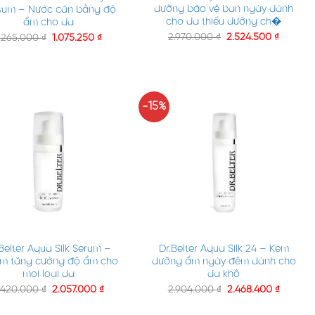
dưỡng bảo vệ ban ngày dành
sum – Nước cân bằng độ
cho da thiếu dưỡng ch�
ẩm cho da
2.970.000
₫
2.524.500
₫
.265.000
₫
1.075.250
₫
-15%
+
Belter Aqua Silk Serum –
Dr.Belter Aqua Silk 24 – Kem
um tăng cường độ ẩm cho
dưỡng ẩm ngày đêm dành cho
mọi loại da
da khô
.420.000
₫
2.057.000
₫
2.904.000
₫
2.468.400
₫