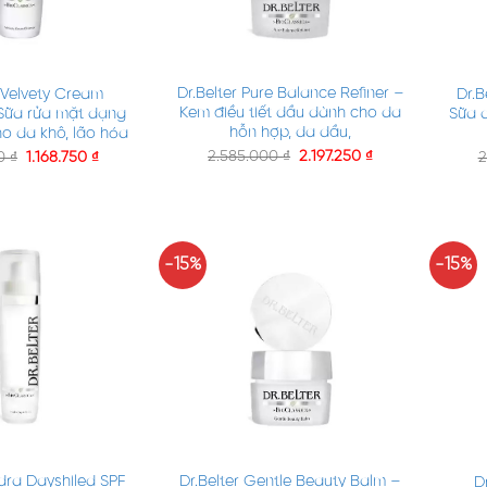
+
+
Dr.Belter Pure Balance Refiner –
Dr.B
r Velvety Cream
Kem điều tiết dầu dành cho da
Sữa 
Sữa rửa mặt dạng
hỗn hợp, da dầu,
o da khô, lão hóa
2.585.000
₫
2.197.250
₫
2
00
₫
1.168.750
₫
-15%
-15%
+
+
Dr.Belter Gentle Beauty Balm –
ydra Dayshiled SPF
D