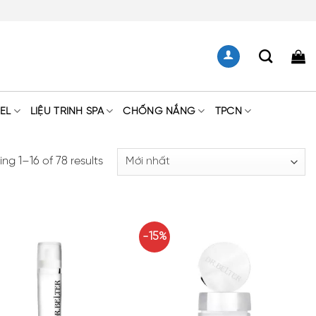
EL
LIỆU TRÌNH SPA
CHỐNG NẮNG
TPCN
ng 1–16 of 78 results
-15%