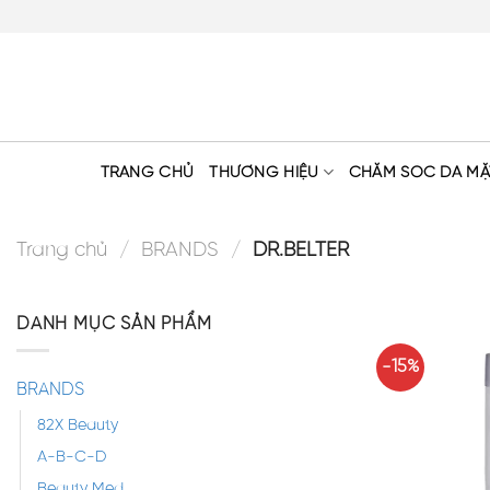
Skip
to
content
TRANG CHỦ
THƯƠNG HIỆU
CHĂM SÓC DA MẶ
Trang chủ
/
BRANDS
/
DR.BELTER
DANH MỤC SẢN PHẨM
-15%
BRANDS
82X Beauty
A-B-C-D
Beauty Med