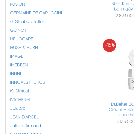
30 – Kem d
FUSION
ban ngày 
GERMAINE DE CAPUCCINI
2.893.0
GIGI laboratoties
GUINOT
HELIOCARE
-15%
HUSH & HUSH
IMAGE
IMEDEEN
INFINI
INNOAESTHETICS
iS Clinical
+
IVATHERM
Dr.Belter D
Jalupro
Cream – Kem
phục hồ
JEAN D'ARCEL
3.135.00
Juliette Armand