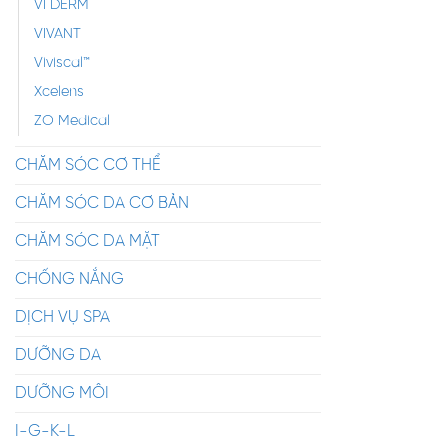
VI DERM
VIVANT
Viviscal™
Xcelens
ZO Medical
CHĂM SÓC CƠ THỂ
CHĂM SÓC DA CƠ BẢN
CHĂM SÓC DA MẶT
CHỐNG NẮNG
DỊCH VỤ SPA
DƯỠNG DA
DƯỠNG MÔI
I-G-K-L