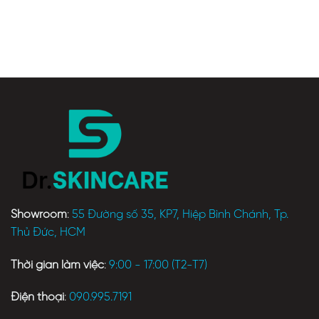
Showroom
:
55 Đường số 35, KP7, Hiệp Bình Chánh, Tp.
Thủ Đức, HCM
Thời gian làm việc
:
9:00 - 17:00 (T2-T7)
Điện thoại
:
090.995.7191