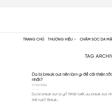
Skip
to
content
TRANG CHỦ
THƯƠNG HIỆU
CHĂM SÓC DA MẶ
TAG ARCHI
Da bị break out nên làm gì để cải thiện tốt
nhất?
17/03/2024
Da bị break out là gì? Nhận biết da break out n
thế nào? Break...