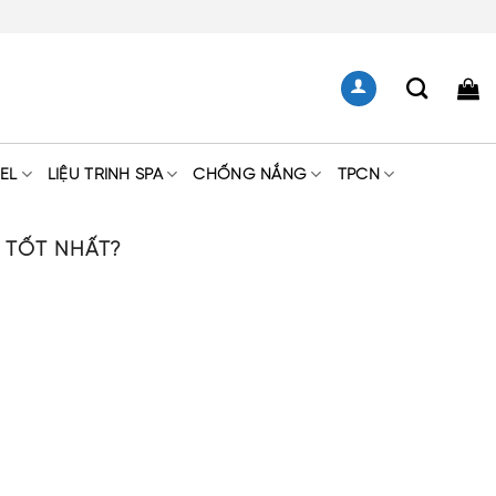
EL
LIỆU TRÌNH SPA
CHỐNG NẮNG
TPCN
N TỐT NHẤT?