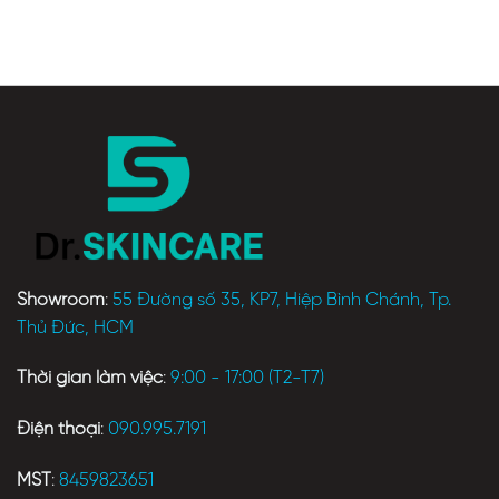
Showroom
:
55 Đường số 35, KP7, Hiệp Bình Chánh, Tp.
Thủ Đức, HCM
Thời gian làm việc
:
9:00 - 17:00 (T2-T7)
Điện thoại
:
090.995.7191
MST
:
8459823651