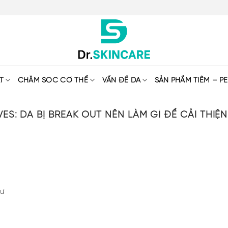
T
CHĂM SÓC CƠ THỂ
VẤN ĐỀ DA
SẢN PHẨM TIÊM – PE
VES:
DA BỊ BREAK OUT NÊN LÀM GÌ ĐỂ CẢI THIỆ
hư