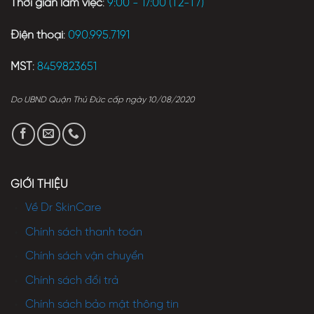
Thời gian làm việc
:
9:00 - 17:00 (T2-T7)
Điện thoại
:
090.995.7191
MST
:
8459823651
Do UBND Quận Thủ Đức cấp ngày 10/08/2020
GIỚI THIỆU
Về Dr SkinCare
Chính sách thanh toán
Chính sách vận chuyển
Chính sách đổi trả
Chính sách bảo mật thông tin