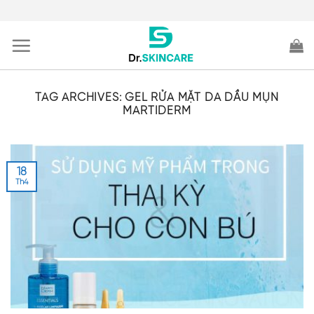
Skip
to
content
TAG ARCHIVES:
GEL RỬA MẶT DA DẦU MỤN
MARTIDERM
18
Th4