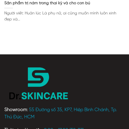
Sản phẩm trị nám trong thai kỳ và cho con bú
Người viết: Huân lúc Là phụ nữ, ai cũng muốn mình luôn xinh
đẹp và...
Showroom
:
55 Đường số 35, KP7, Hiệp Bình Chánh, Tp.
Thủ Đức, HCM