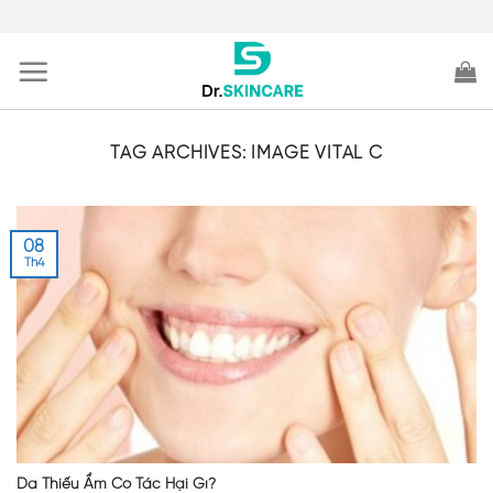
Skip
to
content
TAG ARCHIVES:
IMAGE VITAL C
08
Th4
Da Thiếu Ẩm Có Tác Hại Gì?