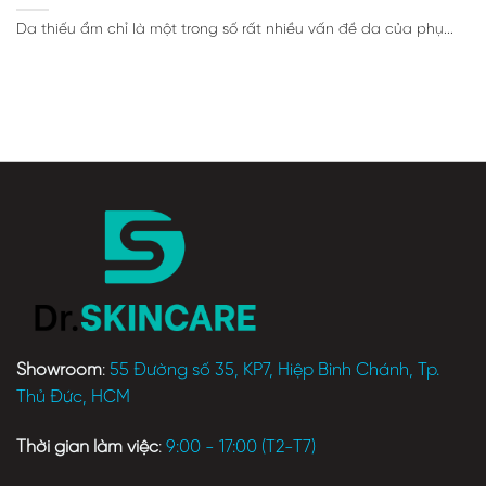
Da thiếu ẩm chỉ là một trong số rất nhiều vấn đề da của phụ...
Showroom
:
55 Đường số 35, KP7, Hiệp Bình Chánh, Tp.
Thủ Đức, HCM
Thời gian làm việc
:
9:00 - 17:00 (T2-T7)