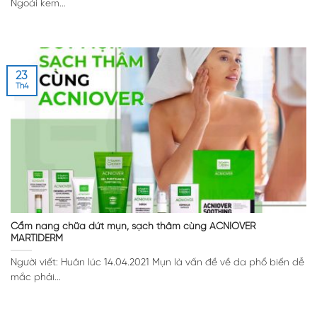
Ngoài kem...
23
Th4
Cẩm nang chữa dứt mụn, sạch thâm cùng ACNIOVER
MARTIDERM
Người viết: Huân lúc 14.04.2021 Mụn là vấn đề về da phổ biến dễ
mắc phải...