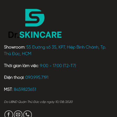
Showroom
:
55 Đường số 35, KP7, Hiệp Bình Chánh, Tp.
Thủ Đức, HCM
Thời gian làm việc
:
9:00 - 17:00 (T2-T7)
Điện thoại
:
090.995.7191
MST
:
8459823651
Do UBND Quận Thủ Đức cấp ngày 10/08/2020