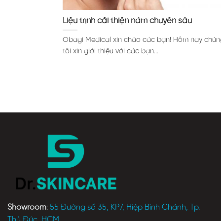
Liệu trình cải thiện nám chuyên sâu
Obagi Medical xin chào các bạn! Hôm nay chún
tôi xin giới thiệu với các bạn...
Showroom
:
55 Đường số 35, KP7, Hiệp Bình Chánh, Tp.
Thủ Đức, HCM