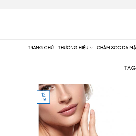
Skip
to
content
TRANG CHỦ
THƯƠNG HIỆU
CHĂM SÓC DA MẶ
TAG
12
Th1