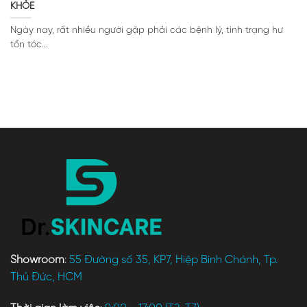
KHỎE
Ngày nay, rất nhiều người gặp phải các bệnh lý, tình trạng hư
tổn tóc...
Showroom
:
55 Đường số 35, KP7, Hiệp Bình Chánh, Tp.
Thủ Đức, HCM