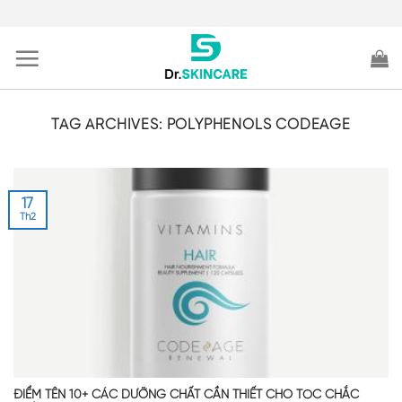
Skip
to
content
TAG ARCHIVES:
POLYPHENOLS CODEAGE
17
Th2
ĐIỂM TÊN 10+ CÁC DƯỠNG CHẤT CẦN THIẾT CHO TÓC CHẮC