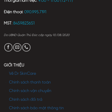
Thời gian làm việc
:
9:00 - 17:00 (T2-T7)
Điện thoại
:
090.995.7191
MST
:
8459823651
Do UBND Quận Thủ Đức cấp ngày 10/08/2020
GIỚI THIỆU
Về Dr SkinCare
Chính sách thanh toán
Chính sách vận chuyển
Chính sách đổi trả
Chính sách bảo mật thông tin