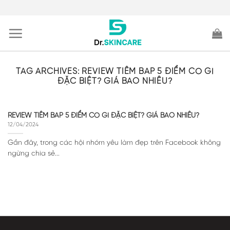
Skip
to
content
TAG ARCHIVES:
REVIEW TIÊM BAP 5 ĐIỂM CÓ GÌ
ĐẶC BIỆT? GIÁ BAO NHIÊU?
REVIEW TIÊM BAP 5 ĐIỂM CÓ GÌ ĐẶC BIỆT? GIÁ BAO NHIÊU?
12/04/2024
Gần đây, trong các hội nhóm yêu làm đẹp trên Facebook không
ngừng chia sẻ...