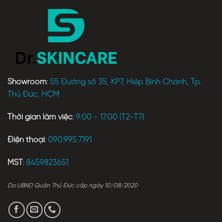
Showroom
:
55 Đường số 35, KP7, Hiệp Bình Chánh, Tp.
Thủ Đức, HCM
Thời gian làm việc
:
9:00 - 17:00 (T2-T7)
Điện thoại
:
090.995.7191
MST
:
8459823651
Do UBND Quận Thủ Đức cấp ngày 10/08/2020