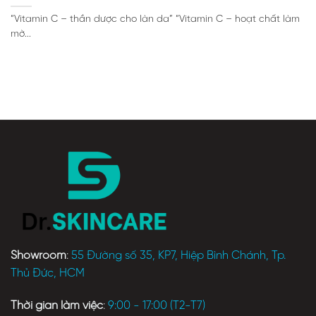
“Vitamin C – thần dược cho làn da” “Vitamin C – hoạt chất làm
mờ...
Showroom
:
55 Đường số 35, KP7, Hiệp Bình Chánh, Tp.
Thủ Đức, HCM
Thời gian làm việc
:
9:00 - 17:00 (T2-T7)