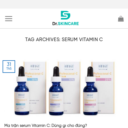
Skip
to
content
TAG ARCHIVES:
SERUM VITAMIN C
31
Th5
Ma trận serum Vitamin C: Dùng gì cho đúng?