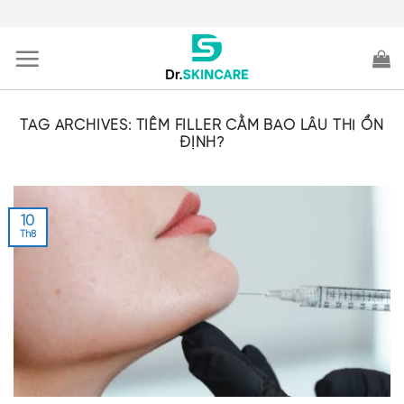
Skip
to
content
TAG ARCHIVES:
TIÊM FILLER CẰM BAO LÂU THÌ ỔN
ĐỊNH?
10
Th8