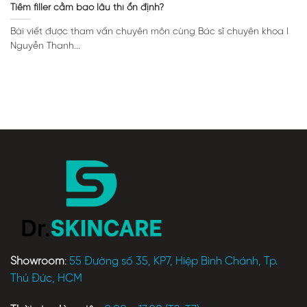
Tiêm filler cằm bao lâu thì ổn định?
Bài viết được tham vấn chuyên môn cùng Bác sĩ chuyên khoa I
Nguyễn Thanh...
Showroom
:
55 Đường số 35, KP7, Hiệp Bình Chánh, Tp.
Thủ Đức, HCM