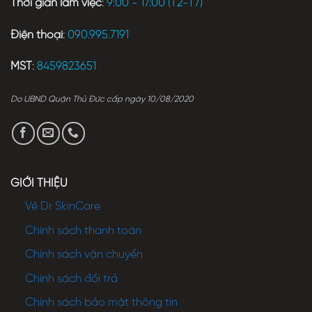
Thời gian làm việc
:
9:00 - 17:00 (T2-T7)
Điện thoại
:
090.995.7191
MST
:
8459823651
Do UBND Quận Thủ Đức cấp ngày 10/08/2020
GIỚI THIỆU
Về Dr SkinCare
Chính sách thanh toán
Chính sách vận chuyển
Chính sách đổi trả
Chính sách bảo mật thông tin