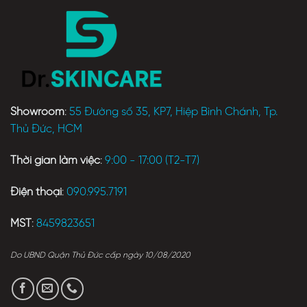
Showroom
:
55 Đường số 35, KP7, Hiệp Bình Chánh, Tp.
Thủ Đức, HCM
Thời gian làm việc
:
9:00 - 17:00 (T2-T7)
Điện thoại
:
090.995.7191
MST
:
8459823651
Do UBND Quận Thủ Đức cấp ngày 10/08/2020