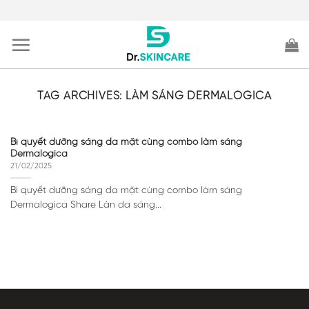
Skip
to
content
TAG ARCHIVES:
LÀM SÁNG DERMALOGICA
Bí quyết dưỡng sáng da mặt cùng combo làm sáng
Dermalogica
21/02/2025
Bí quyết dưỡng sáng da mặt cùng combo làm sáng
Dermalogica Share Làn da sáng...