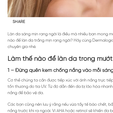
SHARE
Làn da sáng mịn rạng ngời là điều mà nhiều bạn mong 
nào để làn da trắng mịn rạng ngời? Hãy cùng Dermalog
chuyên gia nhé.
Làm thế nào để làn da trong mướt
1 – Đừng quên kem chống nắng vào mỗi sán
Cơ thể chúng ta cần được tiếp xúc với ánh nắng trực tiế
tổn thương do tia UV. Từ đó dẫn đến da bị lão hóa nhanh
nắng để bảo vệ da.
Các bạn cũng nên lưu ý rằng nếu vừa tẩy tế bào chết, 
nắng trước khi ra ngoài. Vì AHA hoặc retinol sẽ khiến da