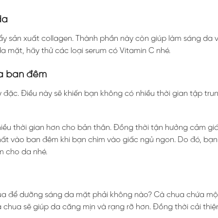
da
 đẩy sản xuất collagen. Thành phần này còn giúp làm sáng da
mặt, hãy thử các loại serum có Vitamin C nhé.
da ban đêm
ày đặc. Điều này sẽ khiến bạn không có nhiều thời gian tập tr
iều thời gian hơn cho bản thân. Đồng thời tận hưởng cảm giá
hất vào ban đêm khi bạn chìm vào giấc ngủ ngon. Do đó, bạn
m cho da nhé.
a để dưỡng sáng da mặt phải không nào? Cà chua chứa một
chua sẽ giúp da căng mịn và rạng rỡ hơn. Đồng thời cải thiện