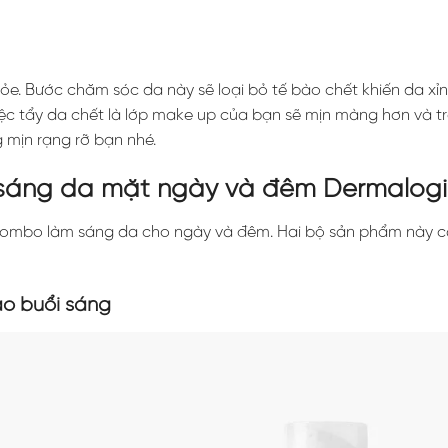
ỏe. Bước chăm sóc da này sẽ loại bỏ tế bào chết khiến da xỉ
 việc tẩy da chết là lớp make up của bạn sẽ mịn màng hơn và 
g mịn rạng rỡ bạn nhé.
 sáng da mặt ngày và đêm Dermalog
 2 combo làm sáng da cho ngày và đêm. Hai bộ sản phẩm này 
ào buổi sáng