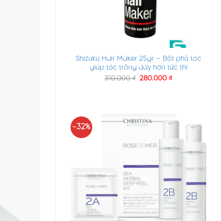
+
Shizuku Hair Maker 25gr – Bột phủ tóc
giúp tóc trông dày hơn tức thì
310.000
₫
280.000
₫
-32%