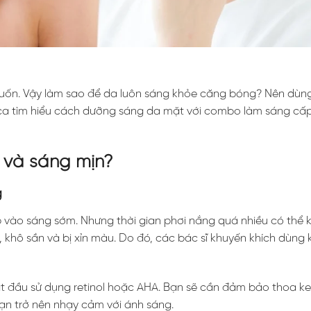
muốn. Vậy làm sao để da luôn sáng khỏe căng bóng? Nên dù
ica tìm hiểu cách dưỡng sáng da mặt với combo làm sáng cấ
 và sáng mịn?
g
p vào sáng sớm. Nhưng thời gian phơi nắng quá nhiều có thể k
, khô sần và bị xỉn màu. Do đó, các bác sĩ khuyến khích dùn
bắt đầu sử dụng retinol hoặc AHA. Bạn sẽ cần đảm bảo thoa 
 bạn trở nên nhạy cảm với ánh sáng.