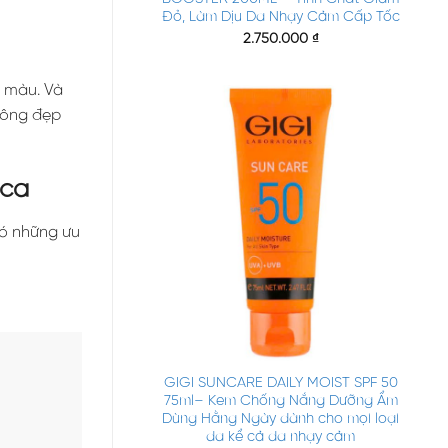
Đỏ, Làm Dịu Da Nhạy Cảm Cấp Tốc
2.750.000
₫
n màu. Và
trông đẹp
ica
có những ưu
+
GIGI SUNCARE DAILY MOIST SPF 50
75ml– Kem Chống Nắng Dưỡng Ẩm
Dùng Hằng Ngày dành cho mọi loại
da kể cả da nhạy cảm