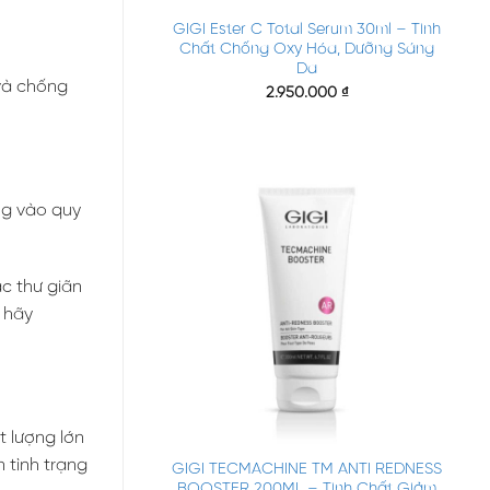
GIGI Ester C Total Serum 30ml – Tinh
Chất Chống Oxy Hóa, Dưỡng Sáng
Da
 và chống
2.950.000
₫
ung vào quy
c thư giãn
 hãy
+
 lượng lớn
 tình trạng
GIGI TECMACHINE TM ANTI REDNESS
BOOSTER 200ML – Tinh Chất Giảm