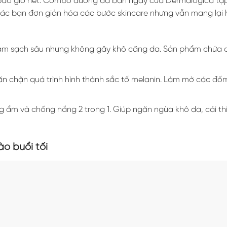
 bao giờ hết. Combo dưỡng da ban ngày của Dermalogica tập
các bạn đơn giản hóa các bước skincare nhưng vẫn mang lại 
ả làm sạch sâu nhưng không gây khô căng da. Sản phẩm chứa 
n chặn quá trình hình thành sắc tố melanin. Làm mờ các đốm
g ẩm và chống nắng 2 trong 1. Giúp ngăn ngừa khô da, cải th
o buổi tối