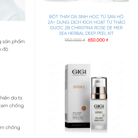
+
BỘT THAY DA SINH HỌC TỪ SAN HÔ
2A+ DUNG DỊCH KÍCH HOẠT TỪ THẢO
DƯỢC 2B CHRISTINA ROSE DE MER
SEA HERBAL DEEP PEEL KIT
950.000
₫
650.000
₫
ng sản phẩm
p độ
hiến da bị
g kem chống
kem chống
+