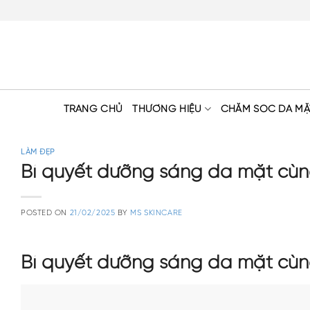
Skip
to
content
TRANG CHỦ
THƯƠNG HIỆU
CHĂM SÓC DA MẶ
LÀM ĐẸP
Bí quyết dưỡng sáng da mặt cù
POSTED ON
21/02/2025
BY
MS SKINCARE
Bí quyết dưỡng sáng da mặt cù