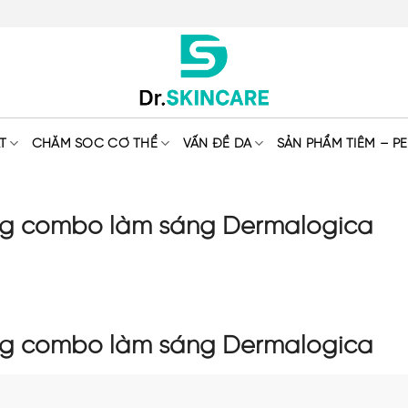
T
CHĂM SÓC CƠ THỂ
VẤN ĐỀ DA
SẢN PHẨM TIÊM – PE
ng combo làm sáng Dermalogica
ng combo làm sáng Dermalogica