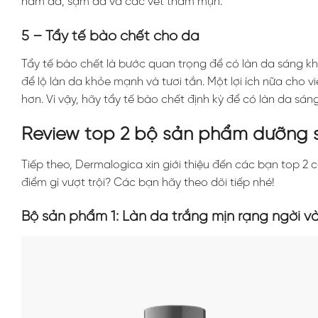
nám da, sạm da và các vết thâm mụn.
5 – Tẩy tế bào chết cho da
Tẩy tế bào chết là bước quan trọng để có làn da sáng kh
để lộ làn da khỏe mạnh và tươi tắn. Một lợi ích nữa cho
hơn. Vì vậy, hãy tẩy tế bào chết định kỳ để có làn da sán
Review top 2 bộ sản phẩm dưỡng
Tiếp theo, Dermalogica xin giới thiệu đến các bạn top
điểm gì vượt trội? Các bạn hãy theo dõi tiếp nhé!
Bộ sản phẩm 1: Làn da trắng mịn rạng ngời v