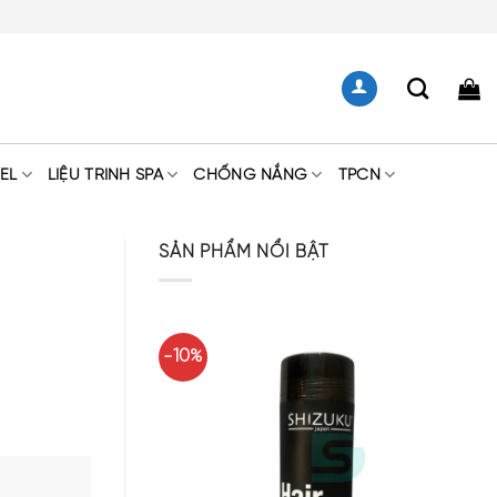
EL
LIỆU TRÌNH SPA
CHỐNG NẮNG
TPCN
SẢN PHẨM NỔI BẬT
-10%