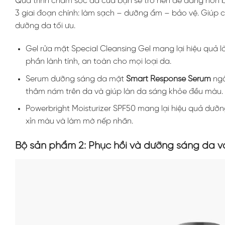
Quá trình chăm sóc da của bạn sẽ trở nên dễ dàng hơn
3 giai đoạn chính: làm sạch – dưỡng ẩm – bảo vệ. Giúp 
dưỡng da tối ưu.
Gel rửa mặt Special Cleansing Gel mang lại hiệu qu
phần lành tính, an toàn cho mọi loại da.
Serum dưỡng sáng da mặt
Smart Response Serum
ngă
thâm nám trên da và giúp làn da sáng khỏe đều màu.
Powerbright Moisturizer SPF50 mang lại hiệu quả dưỡn
xỉn màu và làm mờ nếp nhăn.
Bộ sản phẩm 2: Phục hồi và dưỡng sáng da và