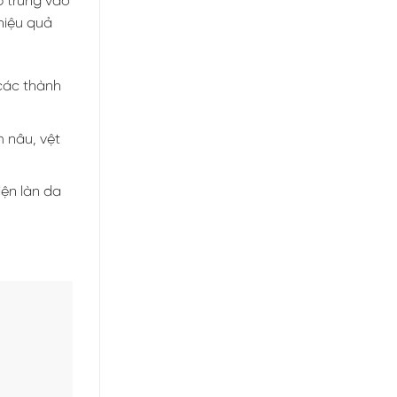
 trung vào
hiệu quả
các thành
 nâu, vệt
iện làn da