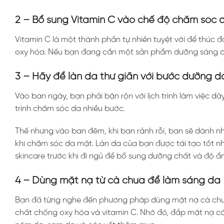
2 – Bổ sung Vitamin C vào chế độ chăm sóc 
Vitamin C là một thành phần tự nhiên tuyệt vời để thúc
oxy hóa. Nếu bạn đang cần một sản phẩm dưỡng sáng da 
3 – Hãy để làn da thư giãn với bước dưỡng 
Vào ban ngày, bạn phải bận rộn với lịch trình làm việc d
trình chăm sóc da nhiều bước.
Thế nhưng vào ban đêm, khi bạn rảnh rỗi, bạn sẽ dành nh
khi chăm sóc da mặt. Làn da của bạn được tái tạo tốt n
skincare trước khi đi ngủ để bổ sung dưỡng chất và độ ẩ
4 – Dùng mặt nạ từ cà chua để làm sáng da
Bạn đã từng nghe đến phương pháp dùng mặt nạ cà chu
chất chống oxy hóa và vitamin C. Nhờ đó, đắp mặt nạ cà 