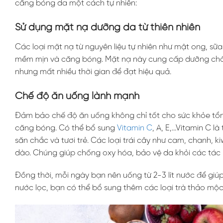
căng bóng da một cách tự nhiên:
Sử dụng mặt nạ dưỡng da từ thiên nhiên
Các loại mặt nạ từ nguyên liệu tự nhiên như mật ong, s
mềm mịn và căng bóng. Mặt nạ này cung cấp dưỡng chất,
nhưng mất nhiều thời gian để đạt hiệu quả.
Chế độ ăn uống lành mạnh
Đảm bảo chế độ ăn uống không chỉ tốt cho sức khỏe tổng 
căng bóng. Có thể bổ sung
Vitamin C
, A, E,…Vitamin C l
săn chắc và tươi trẻ. Các loại trái cây như cam, chanh, k
dào. Chúng giúp chống oxy hóa, bảo vệ da khỏi các tác
Đồng thời, mỗi ngày bạn nên uống từ 2-3 lít nước để giúp
nước lọc, bạn có thể bổ sung thêm các loại trà thảo mộc 