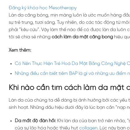
Đăng ký khóa học Mesotherapy
Làn da căng bóng, mịn màng luôn là ước muốn hàng đầu 
sự trẻ trung, tươi sáng. Tuy nhiên, do các tác động từ mô
phải “kêu cứu”. Vậy làm thế nào để có được làn da luôn 
tôi sẽ chia sẻ những
cách làm da mặt căng bóng
hiệu qu
Xem thêm:
Có Nên Thực Hiện Trẻ Hoá Da Mặt Bằng Công Nghệ 
Những điều cần biết tiêm BAP là gì và những ưu điểm n
Khi nào cần tìm cách làm da mặt
Làn da của chúng ta dễ dàng bị ảnh hưởng bởi các yếu t
sinh hoạt. Những dấu hiệu dưới đây là lúc bạn cần “nạp n
Da mất độ đàn hồi
: Khi làn da của bạn trở nên nhão, 
của sự lão hóa hoặc thiếu hụt
collagen
. Lúc này bạn 