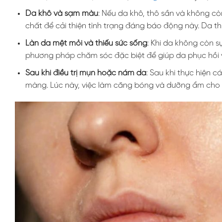
Da khô và sạm màu
: Nếu da khô, thô sần và không c
chất để cải thiện tình trạng đáng báo động này. Da t
Làn da mệt mỏi và thiếu sức sống
: Khi da không còn s
phương pháp chăm sóc đặc biệt để giúp da phục hồi 
Sau khi điều trị mụn hoặc nám da
: Sau khi thực hiện c
màng. Lúc này, việc làm căng bóng và dưỡng ẩm cho 