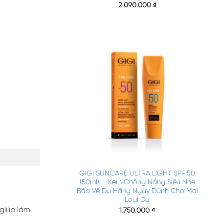
2.090.000
₫
+
GIGI SUNCARE ULTRA LIGHT SPF 50
(50ml) – Kem Chống Nắng Siêu Nhẹ
Bảo Vệ Da Hằng Ngày Dành Cho Mọi
Loại Da
 giúp làm
1.750.000
₫