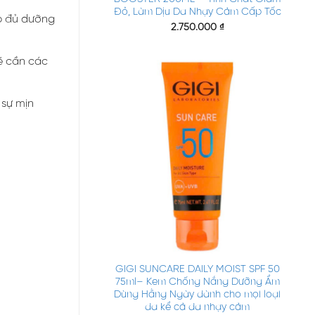
Đỏ, Làm Dịu Da Nhạy Cảm Cấp Tốc
ấp đủ dưỡng
2.750.000
₫
sẽ cần các
 sự mịn
+
GIGI SUNCARE DAILY MOIST SPF 50
75ml– Kem Chống Nắng Dưỡng Ẩm
Dùng Hằng Ngày dành cho mọi loại
da kể cả da nhạy cảm