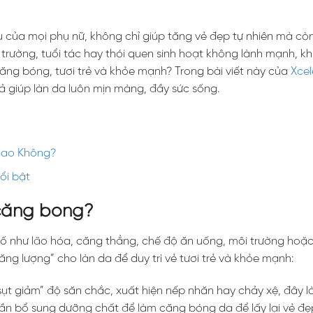
của mọi phụ nữ, không chỉ giúp tăng vẻ đẹp tự nhiên mà còn
i trường, tuổi tác hay thói quen sinh hoạt không lành mạnh, kh
căng bóng, tươi trẻ và khỏe mạnh? Trong bài viết này của
Xcel
ả giúp làn da luôn mịn màng, đầy sức sống.
Cao Không?
ổi bật
 căng bóng?
ố như lão hóa, căng thẳng, chế độ ăn uống, môi trường hoặc
ăng lượng” cho làn da để duy trì vẻ tươi trẻ và khỏe mạnh:
“sụt giảm” độ săn chắc, xuất hiện nếp nhăn hay chảy xệ, đây l
cần bổ sung dưỡng chất để làm căng bóng da để lấy lại vẻ đẹ