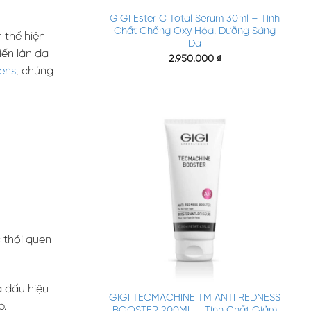
GIGI Ester C Total Serum 30ml – Tinh
Chất Chống Oxy Hóa, Dưỡng Sáng
 thể hiện
Da
iến làn da
2.950.000
₫
ens
, chúng
 thói quen
+
à dấu hiệu
GIGI TECMACHINE TM ANTI REDNESS
p.
BOOSTER 200ML – Tinh Chất Giảm