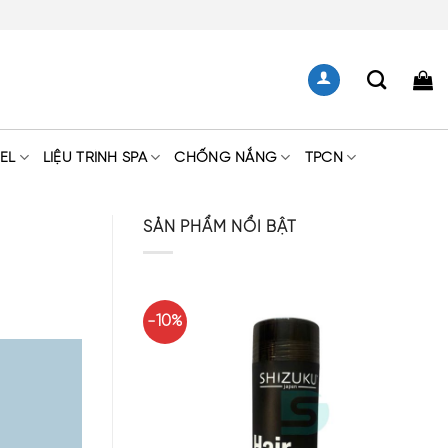
EL
LIỆU TRÌNH SPA
CHỐNG NẮNG
TPCN
SẢN PHẨM NỔI BẬT
-10%