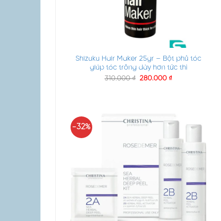
+
Shizuku Hair Maker 25gr – Bột phủ tóc
giúp tóc trông dày hơn tức thì
310.000
₫
280.000
₫
-32%