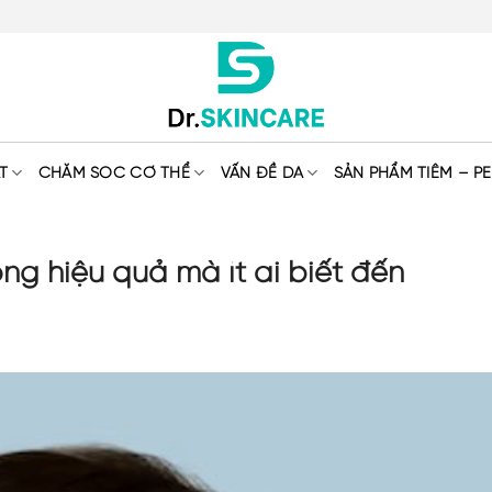
T
CHĂM SÓC CƠ THỂ
VẤN ĐỀ DA
SẢN PHẨM TIÊM – PE
g hiệu quả mà ít ai biết đến