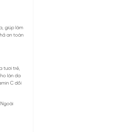
a, giúp làm
khả an toàn
 tươi trẻ,
cho làn da
tamin C dồi
. Ngoài