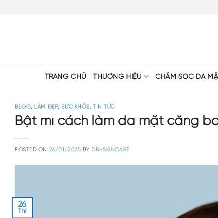
Skip
to
content
TRANG CHỦ
THƯƠNG HIỆU
CHĂM SÓC DA MẶ
BLOG
,
LÀM ĐẸP
,
SỨC KHỎE
,
TIN TỨC
Bật mí cách làm da mặt căng bón
POSTED ON
26/01/2025
BY
DR-SKINCARE
26
Th1