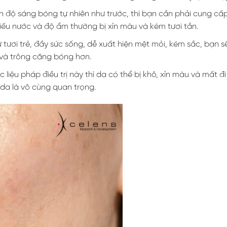
òn độ sáng bóng tự nhiên như trước, thì bạn cần phải cung c
hiếu nước và độ ẩm thường bị xỉn màu và kém tươi tắn.
ự tươi trẻ, đầy sức sống, dễ xuất hiện mệt mỏi, kém sắc, bạn 
và trông căng bóng hơn.
ác liệu pháp điều trị này thì da có thể bị khô, xỉn màu và mất đi
da là vô cùng quan trọng.