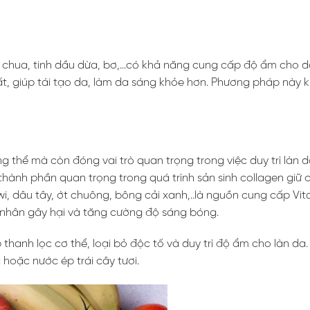
ữa chua, tinh dầu dừa, bơ,…có khả năng cung cấp độ ẩm cho d
 giúp tái tạo da, làm da sáng khỏe hơn. Phương pháp này 
thể mà còn đóng vai trò quan trọng trong việc duy trì làn da
à thành phần quan trọng trong quá trình sản sinh collagen giữ 
iwi, dâu tây, ớt chuông, bông cải xanh,..là nguồn cung cấp Vi
 nhân gây hại và tăng cường độ sáng bóng.
 thanh lọc cơ thể, loại bỏ độc tố và duy trì độ ẩm cho làn da
hoặc nước ép trái cây tươi.