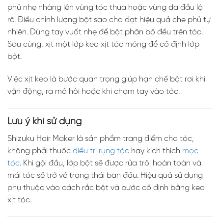
phủ nhẹ nhàng lên vùng tóc thưa hoặc vùng da đầu lộ
rõ. Điều chỉnh lượng bột sao cho đạt hiệu quả che phủ tự
nhiên. Dùng tay vuốt nhẹ để bột phân bố đều trên tóc.
Sau cùng, xịt một lớp keo xịt tóc mỏng để cố định lớp
bột.
Việc xịt keo là bước quan trọng giúp hạn chế bột rơi khi
vận động, ra mồ hôi hoặc khi chạm tay vào tóc.
Lưu ý khi sử dụng
Shizuku Hair Maker là sản phẩm trang điểm cho tóc,
không phải thuốc
điều trị rụng tóc
hay kích thích
mọc
tóc
. Khi gội đầu, lớp bột sẽ được rửa trôi hoàn toàn và
mái tóc sẽ trở về trạng thái ban đầu. Hiệu quả sử dụng
phụ thuộc vào cách rắc bột và bước cố định bằng keo
xịt tóc.