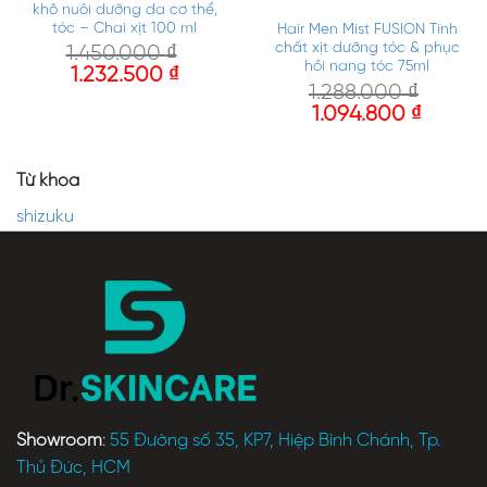
khô nuôi dưỡng da cơ thể,
tóc – Chai xịt 100 ml
Hair Men Mist FUSION Tinh
chất xịt dưỡng tóc & phục
1.450.000
₫
hồi nang tóc 75ml
1.232.500
₫
1.288.000
₫
1.094.800
₫
Từ khóa
shizuku
Showroom
:
55 Đường số 35, KP7, Hiệp Bình Chánh, Tp.
Thủ Đức, HCM