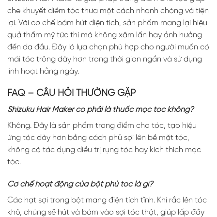
che khuyết điểm tóc thưa một cách nhanh chóng và tiện
lợi. Với cơ chế bám hút điện tích, sản phẩm mang lại hiệu
quả thẩm mỹ tức thì mà không xâm lấn hay ảnh hưởng
đến da đầu. Đây là lựa chọn phù hợp cho người muốn có
mái tóc trông dày hơn trong thời gian ngắn và sử dụng
linh hoạt hằng ngày.
FAQ – CÂU HỎI THƯỜNG GẶP
Shizuku Hair Maker có phải là thuốc mọc tóc không?
Không. Đây là sản phẩm trang điểm cho tóc, tạo hiệu
ứng tóc dày hơn bằng cách phủ sợi lên bề mặt tóc,
không có tác dụng điều trị rụng tóc hay kích thích mọc
tóc.
Cơ chế hoạt động của bột phủ tóc là gì?
Các hạt sợi trong bột mang điện tích tĩnh. Khi rắc lên tóc
khô, chúng sẽ hút và bám vào sợi tóc thật, giúp lấp đầy