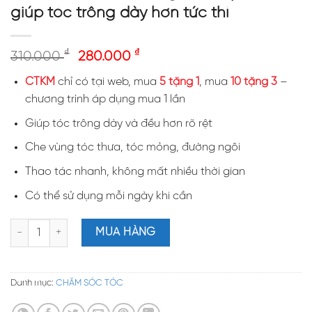
giúp tóc trông dày hơn tức thì
₫
₫
310.000
280.000
CTKM
chỉ có tại web, mua
5 tặng 1
, mua
10 tặng 3
–
chương trình áp dụng mua 1 lần
Giúp tóc trông dày và đều hơn rõ rệt
Che vùng tóc thưa, tóc mỏng, đường ngôi
Thao tác nhanh, không mất nhiều thời gian
Có thể sử dụng mỗi ngày khi cần
Shizuku Hair Maker 25gr – Bột phủ tóc giúp tóc trông dày hơn tức
MUA HÀNG
Danh mục:
CHĂM SÓC TÓC