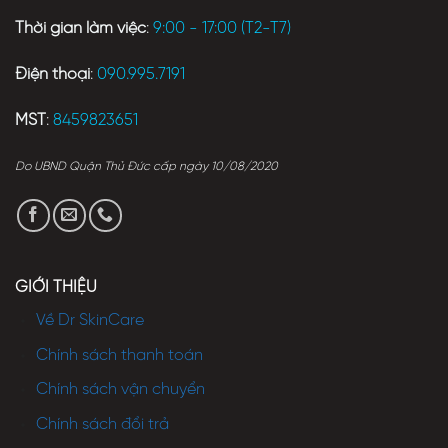
Thời gian làm việc
:
9:00 - 17:00 (T2-T7)
Điện thoại
:
090.995.7191
MST
:
8459823651
Do UBND Quận Thủ Đức cấp ngày 10/08/2020
GIỚI THIỆU
Về Dr SkinCare
Chính sách thanh toán
Chính sách vận chuyển
Chính sách đổi trả