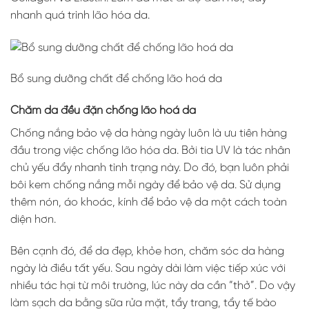
nhanh quá trình lão hóa da.
Bổ sung dưỡng chất để chống lão hoá da
Chăm da đều đặn chống lão hoá da
Chống nắng bảo vệ da hàng ngày luôn là ưu tiên hàng
đầu trong việc chống lão hóa da. Bởi tia UV là tác nhân
chủ yếu đẩy nhanh tình trạng này. Do đó, bạn luôn phải
bôi kem chống nắng mỗi ngày để bảo vệ da. Sử dụng
thêm nón, áo khoác, kính để bảo vệ da một cách toàn
diện hơn.
Bên cạnh đó, để da đẹp, khỏe hơn, chăm sóc da hàng
ngày là điều tất yếu. Sau ngày dài làm việc tiếp xúc với
nhiều tác hại từ môi trường, lúc này da cần “thở”. Do vậy
làm sạch da bằng sữa rửa mặt, tẩy trang, tẩy tế bào