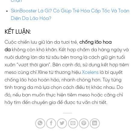
chặn
SkinBooster Là Gì? Có Giúp Trẻ Hóa Cấp Tốc Và Toàn
Diện Da Lão Hóa?
KẾT LUẬN:
Cuộc chiến lưu giữ làn da tươi trẻ,
chống lão hóa
da
không còn khó khăn. Kết hợp chăm da hàng ngày và
nuôi dưỡng làn da từ sâu bên trong là cách giữ gìn tuổi
xuân “vượt thời gian”. Bên cạnh đó, sử dụng kết hợp tiêm
meso cùng chỉ Xline từ thương hiệu
Xcelens
là bí quyết
chống lão hóa hoàn hảo, nhanh chóng hơn. Tùy từng
tình trạng da mà lựa chọn cách điều trị khác nhau. Do
đó, nếu bạn muốn thực hiện tiêm meso hoặc căng chỉ
hãy tìm đến chuyên gia để được tư vấn chi tiết.