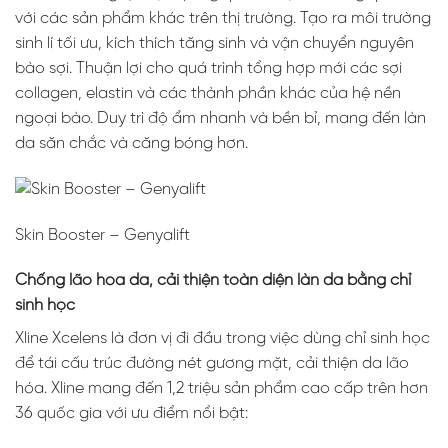
với các sản phẩm khác trên thị trường. Tạo ra môi trường
sinh lí tối ưu, kích thích tăng sinh và vận chuyển nguyên
bào sợi. Thuận lợi cho quá trình tổng hợp mới các sợi
collagen, elastin và các thành phần khác của hệ nền
ngoại bào. Duy trì độ ẩm nhanh và bền bỉ, mang đến làn
da săn chắc và căng bóng hơn.
Skin Booster – Genyalift
Chống lão hóa da, cải thiện toàn diện làn da bằng chỉ
sinh học
Xline Xcelens là đơn vị đi đầu trong việc dùng chỉ sinh học
để tái cấu trúc đường nét gương mặt, cải thiện da lão
hóa. Xline mang đến 1,2 triệu sản phẩm cao cấp trên hơn
36 quốc gia với ưu điểm nổi bật: