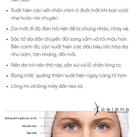
Xuất hiện các vết chân chim ở đuôi mắt khi bạn cười
nhẹ hoặc nói chuyện.
Da mất đi độ đàn hồi nên dễ bị chùng nhão, chảy xệ.
Sắc tố da dần chuyển đổi sang sẫm và tối màu hơn.
Bên cạnh đó, còn xuất hiện các dấu hiệu lão hóa da
như nám, tàn nhang, đồi mồi.
Nền da trở nên thô ráp, sần sùi và lỗ chân lông to.
Bọng mắt, quầng thâm xuất hiện ngày càng rõ hơn.
Lông mi và lông mày dần teo lại.