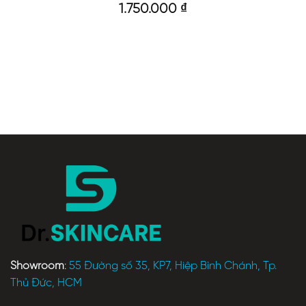
1.750.000
₫
Showroom
:
55 Đường số 35, KP7, Hiệp Bình Chánh, Tp.
Thủ Đức, HCM