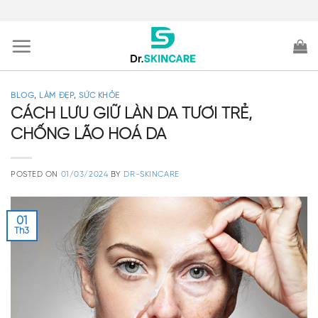
Skip
to
content
BLOG
,
LÀM ĐẸP
,
SỨC KHỎE
CÁCH LƯU GIỮ LÀN DA TƯƠI TRẺ,
CHỐNG LÃO HOÁ DA
POSTED ON
01/03/2024
BY
DR-SKINCARE
01
Th3