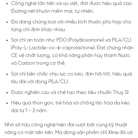
Công nghệ tân tiến và ưu việt, đạt được hiệu quả cao.
Đường nét khuôn mềm mại, tự nhiên.
Đa dạng chủng loại với nhiều kích thước phù hợp cho
từng chỉ định khác nhau.
Sợi chỉ an toàn như: PDO (Polydioxanone) và P(LA/CL)
(Poly-L-Lactide-co-ε-caprolactone). Đạt chứng nhận
CE về chất lượng, có khả năng phân hủy thành Nước
và Carbon trong cơ thể.
Sợi chỉ bền chắc chịu lực co kéo, đàn hồi tốt, hiệu quả
lâu dài với dòng P(LA/CL).
Được nghiên cứu và chế tạo theo tiêu chuẩn Thụy Sĩ
Hiệu quả thon gọn, trẻ hóa và chống lão hóa da kéo
dài từ 1 – 2 năm.
Nhờ sở hữu công nghệ hiện đại vượt bật cùng kỹ thuật
nâng cơ mặt tiên tiến. Mà dòng sản phẩm chỉ Xline đã và