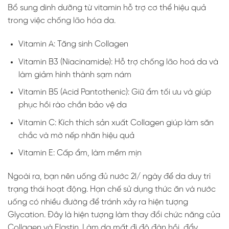
Bổ sung dinh dưỡng từ vitamin hỗ trợ cơ thể hiệu quả
trong việc chống lão hóa da.
Vitamin A: Tăng sinh Collagen
Vitamin B3 (Niacinamide): Hỗ trợ chống lão hoá da và
làm giảm hình thành sạm nám
Vitamin B5 (Acid Pantothenic): Giữ ẩm tối ưu và giúp
phục hồi rào chắn bảo vệ da
Vitamin C: Kích thích sản xuất Collagen giúp làm săn
chắc và mờ nếp nhăn hiệu quả
Vitamin E: Cấp ẩm, làm mềm mịn
Ngoài ra, bạn nên uống đủ nước 2l/ ngày để da duy trì
trạng thái hoạt động. Hạn chế sử dụng thức ăn và nước
uống có nhiều đường để tránh xảy ra hiện tượng
Glycation. Đây là hiện tượng làm thay đổi chức năng của
Collagen và Elastin. Làm da mất đi độ đàn hồi, đẩy