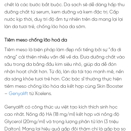
chết là các bước bắt buộc. Da sạch sẽ dễ dàng hấp thu
dưỡng chất từ serum, kem dưỡng và kem đặc trị. Cấp
nước kịp thời, duy trì độ ẩm tự nhiên trên da mang lại lại
làn da tươi trẻ, chống lão hóa da sớm.
Tiêm meso chống lão hoá da
Tiêm meso là biện pháp làm đẹp nổi tiếng bởi sự “đa di
năng” cải thiện nhiều vấn đề về da. Đưa dưỡng chất vào
sâu trong da bằng đầu kim siêu nhỏ, giúp da dễ đón
nhận hoạt chất hơn. Từ đó, làn da tái tạo mạnh mẽ, nền
da sáng khỏe tươi trẻ hơn. Các bác sĩ thường thực hiện
tiêm meso chống lão hóa da kết hợp cùng Skin Booster
–
Genyalift
từ Xcelens.
Genyalift có công thức ưu việt tạo kích thích sinh học
cao nhất. Nồng độ HA (18 mg/ml) kết hợp với nồng độ
Glycerol (20mg/ml) và trọng lượng phân tử lớn (3 triệu
Dalton). Mang lại hiệu quả gấp đôi thậm chí là gấp ba so