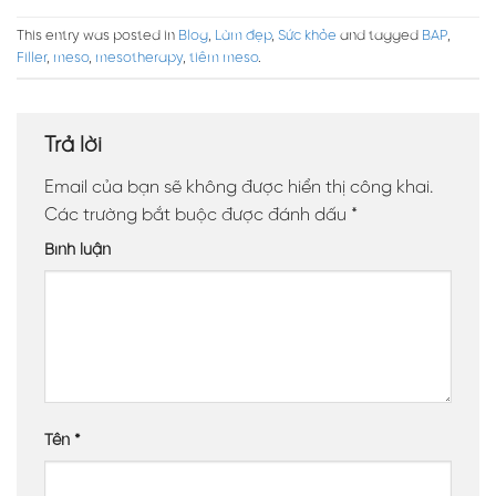
This entry was posted in
Blog
,
Làm đẹp
,
Sức khỏe
and tagged
BAP
,
Filler
,
meso
,
mesotherapy
,
tiêm meso
.
Trả lời
Email của bạn sẽ không được hiển thị công khai.
Các trường bắt buộc được đánh dấu
*
Bình luận
Tên
*