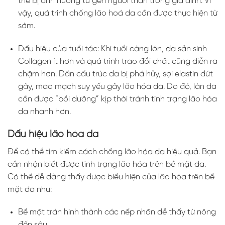
thể bị ảnh hưởng từ gen người thân trong gia đình. Vì
vậy, quá trình chống lão hoá da cần được thực hiện từ
sớm.
Dấu hiệu của tuổi tác: Khi tuổi càng lớn, da sản sinh
Collagen ít hơn và quá trình trao đổi chất cũng diễn ra
chậm hơn. Dần cấu trúc da bị phá hủy, sợi elastin đứt
gãy, mao mạch suy yếu gây lão hóa da. Do đó, làn da
cần được “bồi dưỡng” kịp thời tránh tình trạng lão hóa
da nhanh hơn.
Dấu hiệu lão hóa da
Để có thể tìm kiếm cách chống lão hóa da hiệu quả. Bạn
cần nhận biết được tình trạng lão hóa trên bề mặt da.
Có thể dễ dàng thấy được biểu hiện của lão hóa trên bề
mặt da như:
Bề mặt trán hình thành các nếp nhăn dễ thấy từ nông
đến sâu.