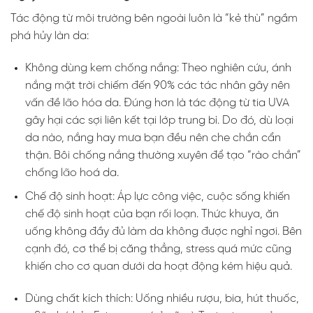
Tác động từ môi trường bên ngoài luôn là “kẻ thù” ngầm
phá hủy làn da:
Không dùng kem chống nắng: Theo nghiên cứu, ánh
nắng mặt trời chiếm đến 90% các tác nhân gây nên
vấn đề lão hóa da. Đúng hơn là tác động từ tia UVA
gây hại các sợi liên kết tại lớp trung bì. Do đó, dù loại
da nào, nắng hay mưa bạn đều nên che chắn cẩn
thận. Bôi chống nắng thường xuyên để tạo “rào chắn”
chống lão hoá da.
Chế độ sinh hoạt: Áp lực công việc, cuộc sống khiến
chế độ sinh hoạt của bạn rối loạn. Thức khuya, ăn
uống không đầy đủ làm da không được nghỉ ngơi. Bên
cạnh đó, cơ thể bị căng thẳng, stress quá mức cũng
khiến cho cơ quan dưới da hoạt động kém hiệu quả.
Dùng chất kích thích: Uống nhiều rượu, bia, hút thuốc,