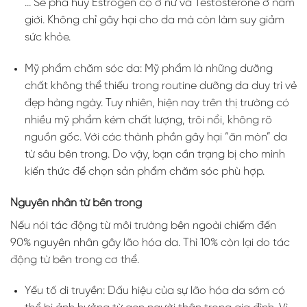
… Sẽ phá hủy Estrogen có ở nữ và Testosterone ở nam
giới. Không chỉ gây hại cho da mà còn làm suy giảm
sức khỏe.
Mỹ phẩm chăm sóc da: Mỹ phẩm là những dưỡng
chất không thể thiếu trong routine dưỡng da duy trì vẻ
đẹp hàng ngày. Tuy nhiên, hiện nay trên thị trường có
nhiều mỹ phẩm kém chất lượng, trôi nổi, không rõ
nguồn gốc. Với các thành phần gây hại “ăn mòn” da
từ sâu bên trong. Do vậy, bạn cần trạng bị cho mình
kiến thức để chọn sản phẩm chăm sóc phù hợp.
Nguyên nhân từ bên trong
Nếu nói tác động từ môi trường bên ngoài chiếm đến
90% nguyên nhân gây lão hóa da. Thì 10% còn lại do tác
động từ bên trong cơ thể.
Yếu tố di truyền: Dấu hiệu của sự lão hóa da sớm có