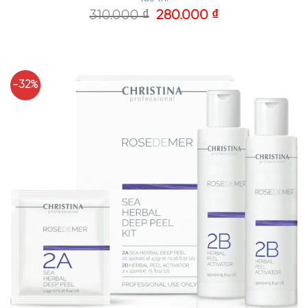
310.000
₫
280.000
₫
-32%