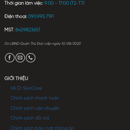
Thời gian làm việc
:
9:00 - 17:00 (T2-T7)
Điện thoại
:
090.995.7191
MST
:
8459823651
Do UBND Quận Thủ Đức cấp ngày 10/08/2020
GIỚI THIỆU
Về Dr SkinCare
Chính sách thanh toán
Chính sách vận chuyển
Chính sách đổi trả
Chính sách bảo mật thông tin