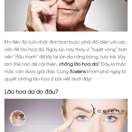
Khi đến độ tuổi nhất định bạn buộc phải đối diện với các
vấn đề lão hóa da. Ngay lúc này thay vì “tuyệt vọng” bạn
nên “đấu tranh” để lấy lại làn da căng bóng, tươi trẻ. Vậy
làm thế nào để cải thiện,
chống lão hóa da
? Đây là thắc
mắc cần được giải đáp. Cùng
Xcelens
khám phá ngay bí
quyết chống lão hóa ở bài viết dưới đây!
Lão hóa da do đâu?