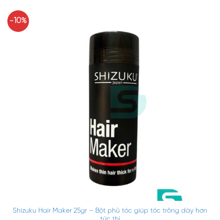
-10%
Shizuku Hair Maker 25gr – Bột phủ tóc giúp tóc trông dày hơn
tức thì