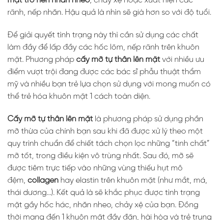
mặt trở nên nhăn nheo
, chảy xệ hoặc xuất hiện các
rãnh, nếp nhăn. Hậu quả là nhìn sẽ già hơn so với độ tuổi.
Để giải quyết tình trạng này thì cần sử dụng các chất
làm đầy để lấp đầy các hốc lõm, nếp rãnh trên khuôn
mặt. Phương pháp
cấy mỡ tự thân lên mặt
với nhiều ưu
điểm vượt trội đang được các bác sĩ phẫu thuật thẩm
mỹ và nhiều bạn trẻ lựa chọn sử dụng với mong muốn có
thể trẻ hóa khuôn mặt 1 cách toàn diện.
Cấy mỡ tự thân lên mặt
là phương pháp sử dụng phần
mỡ thừa của chính bạn sau khi đã được xử lý theo một
quy trình chuẩn để chiết tách chọn lọc những “tinh chất”
mỡ tốt, trong điều kiện vô trùng nhất. Sau đó, mỡ sẽ
được tiêm trực tiếp vào những vùng thiếu hụt mô
đệm,
collagen
hay elastin trên khuôn mặt (như mắt, má,
thái dương…). Kết quả là sẽ khắc phục được tình trạng
mặt gầy hốc hác, nhăn nheo, chảy xệ của bạn. Đồng
thời mang đến 1 khuôn mặt đầy đặn, hài hòa và trẻ trung