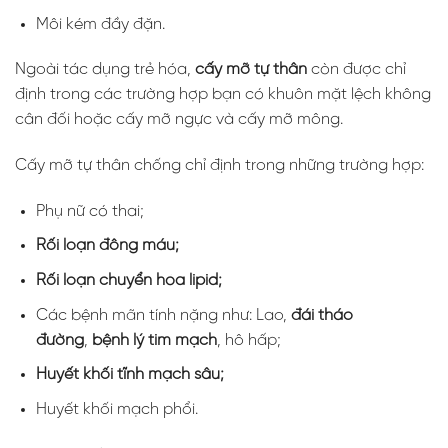
Môi kém đầy đặn.
Ngoài tác dụng trẻ hóa,
cấy mỡ tự thân
còn được chỉ
định trong các trường hợp bạn có khuôn mặt lệch không
cân đối hoặc cấy mỡ ngực và cấy mỡ mông.
Cấy mỡ tự thân chống chỉ định trong những trường hợp:
Phụ nữ có thai;
Rối loạn đông máu
;
Rối loạn chuyển hóa lipid
;
Các bệnh mãn tính nặng như: Lao,
đái tháo
đường
,
bệnh lý tim mạch
, hô hấp;
Huyết khối tĩnh mạch sâu
;
Huyết khối mạch phổi.