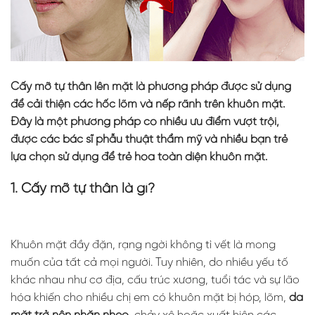
Cấy mỡ tự thân lên mặt là phương pháp được sử dụng
để cải thiện các hốc lõm và nếp rãnh trên khuôn mặt.
Đây là một phương pháp có nhiều ưu điểm vượt trội,
được các bác sĩ phẫu thuật thẩm mỹ và nhiều bạn trẻ
lựa chọn sử dụng để trẻ hóa toàn diện khuôn mặt.
1. Cấy mỡ tự thân là gì?
Khuôn mặt đầy đặn, rạng ngời không tì vết là mong
muốn của tất cả mọi người. Tuy nhiên, do nhiều yếu tố
khác nhau như cơ địa, cấu trúc xương, tuổi tác và sự lão
hóa khiến cho nhiều chị em có khuôn mặt bị hóp, lõm,
da