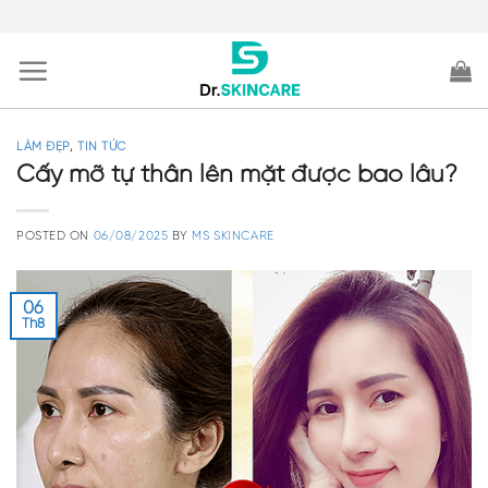
Skip
to
content
LÀM ĐẸP
,
TIN TỨC
Cấy mỡ tự thân lên mặt được bao lâu?
POSTED ON
06/08/2025
BY
MS SKINCARE
06
Th8