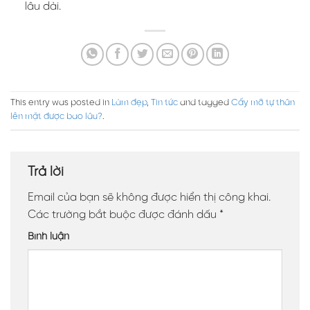
lâu dài.
This entry was posted in
Làm đẹp
,
Tin tức
and tagged
Cấy mỡ tự thân
lên mặt được bao lâu?
.
Trả lời
Email của bạn sẽ không được hiển thị công khai.
Các trường bắt buộc được đánh dấu
*
Bình luận