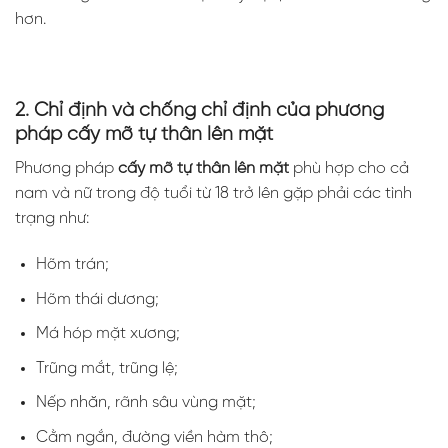
hơn.
2. Chỉ định và chống chỉ định của phương
pháp cấy mỡ tự thân lên mặt
Phương pháp
cấy mỡ tự thân lên mặt
phù hợp cho cả
nam và nữ trong độ tuổi từ 18 trở lên gặp phải các tình
trạng như:
Hõm trán;
Hõm thái dương;
Má hóp mặt xương;
Trũng mắt, trũng lệ;
Nếp nhăn, rãnh sâu vùng mặt;
Cằm ngắn, đường viền hàm thô;