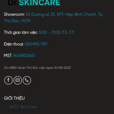
Showroom
:
55 Đường số 35, KP7, Hiệp Bình Chánh, Tp.
Thủ Đức, HCM
Thời gian làm việc
:
9:00 - 17:00 (T2-T7)
Điện thoại
:
090.995.7191
MST
:
8459823651
Do UBND Quận Thủ Đức cấp ngày 10/08/2020
GIỚI THIỆU
Về Dr SkinCare