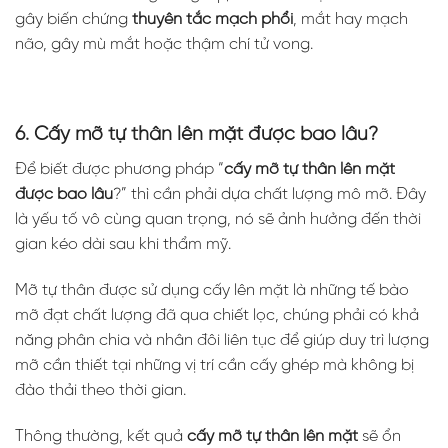
gây biến chứng
thuyên tắc mạch phổi
, mắt hay mạch
não, gây mù mắt hoặc thậm chí tử vong.
6. Cấy mỡ tự thân lên mặt được bao lâu?
Để biết được phương pháp “
cấy mỡ tự thân lên mặt
được bao lâu
?” thì cần phải dựa chất lượng mô mỡ. Đây
là yếu tố vô cùng quan trọng, nó sẽ ảnh hưởng đến thời
gian kéo dài sau khi thẩm mỹ.
Mỡ tự thân được sử dụng cấy lên mặt là những tế bào
mỡ đạt chất lượng đã qua chiết lọc, chúng phải có khả
năng phân chia và nhân đôi liên tục để giúp duy trì lượng
mỡ cần thiết tại những vị trí cần cấy ghép mà không bị
đào thải theo thời gian.
Thông thường, kết quả
cấy mỡ tự thân lên mặt
sẽ ổn