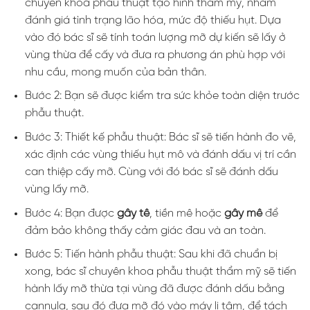
chuyên khoa phẫu thuật tạo hình thẩm mỹ, nhằm
đánh giá tình trạng lão hóa, mức độ thiếu hụt. Dựa
vào đó bác sĩ sẽ tính toán lượng mỡ dự kiến sẽ lấy ở
vùng thừa để cấy và đưa ra phương án phù hợp với
nhu cầu, mong muốn của bản thân.
Bước 2: Bạn sẽ được kiểm tra sức khỏe toàn diện trước
phẫu thuật.
Bước 3: Thiết kế phẫu thuật: Bác sĩ sẽ tiến hành đo vẽ,
xác định các vùng thiếu hụt mô và đánh dấu vị trí cần
can thiệp cấy mỡ. Cùng với đó bác sĩ sẽ đánh dấu
vùng lấy mỡ.
Bước 4: Bạn được
gây tê
, tiền mê hoặc
gây mê
để
đảm bảo không thấy cảm giác đau và an toàn.
Bước 5: Tiến hành phẫu thuật: Sau khi đã chuẩn bị
xong, bác sĩ chuyên khoa phẫu thuật thẩm mỹ sẽ tiến
hành lấy mỡ thừa tại vùng đã được đánh dấu bằng
cannula, sau đó đưa mỡ đó vào máy li tâm, để tách