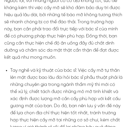
Ngược lại, với những người có cơ địa không tốt, sức đề
kháng kém thì việc cấy mỡ sẽ khó đảm bảo duy trì được
hiệu quả lâu dài, bởi những tế bào mỡ không tương thích
sẽ nhanh chóng bị cơ thể đào thải. Trong trường hợp
này, bạn cần phải trao đổi trực tiếp với bác sĩ của mình
để có phương pháp thực hiện phù hợp. Đồng thời, bạn
cũng cần thực hiện chế độ ăn uống đầy đủ chất dinh
dưỡng và chăm sóc da mặt thật cẩn thận để đạt được
kết quả như mong muốn.
Tay nghề và kỹ thuật của bác sĩ: Việc cấy mỡ tự thân
lên mặt được bao lâu đòi hỏi bác sĩ phẫu thuật phải là
những chuyên gia trong ngành thẩm mỹ thì mới có
thể xử lý, chiết tách được những mô mỡ tinh khiết và
xác định được lượng mỡ cần cấy phù hợp với kết cấu
gương mặt của bạn. Do đó, bạn nên lưu ý vấn đề này
để lựa chọn địa chỉ thực hiện tốt nhất, tránh trường
hợp thực hiện cấy mỡ tại những cơ sở chui, kém chất