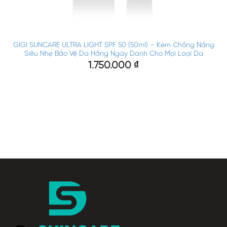
GIGI SUNCARE ULTRA LIGHT SPF 50 (50ml) – Kem Chống Nắng
Siêu Nhẹ Bảo Vệ Da Hằng Ngày Dành Cho Mọi Loại Da
1.750.000
₫