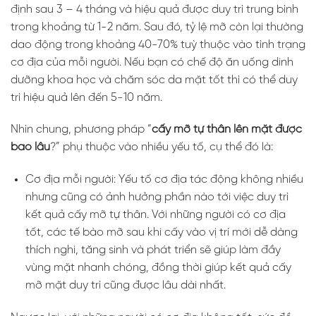
định sau 3 – 4 tháng và hiệu quả được duy trì trung bình
trong khoảng từ 1-2 năm. Sau đó, tỷ lệ mỡ còn lại thường
dao động trong khoảng 40-70% tuỳ thuộc vào tình trạng
cơ địa của mỗi người. Nếu bạn có chế độ ăn uống dinh
dưỡng khoa học và chăm sóc da mặt tốt thì có thể duy
trì hiệu quả lên đến 5-10 năm.
Nhìn chung, phương pháp “
cấy mỡ tự thân lên mặt được
bao lâu
?” phụ thuộc vào nhiều yếu tố, cụ thể đó là:
Cơ địa mỗi người: Yếu tố cơ địa tác động không nhiều
nhưng cũng có ảnh hưởng phần nào tới việc duy trì
kết quả cấy mỡ tự thân. Với những người có cơ địa
tốt, các tế bào mỡ sau khi cấy vào vị trí mới dễ dàng
thích nghi, tăng sinh và phát triển sẽ giúp làm đầy
vùng mặt nhanh chóng, đồng thời giúp kết quả cấy
mỡ mặt duy trì cũng được lâu dài nhất.