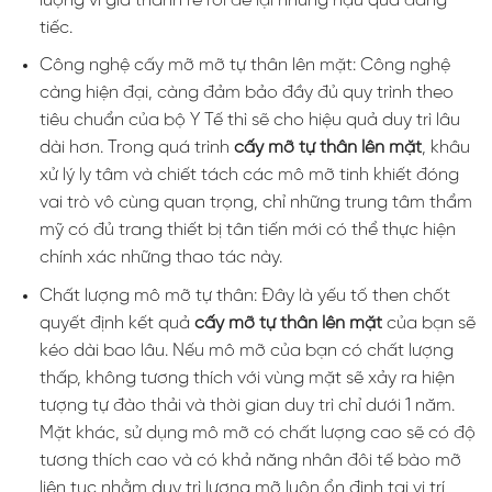
lượng vì giá thành rẻ rồi để lại những hậu quả đáng
tiếc.
Công nghệ cấy mỡ mỡ tự thân lên mặt: Công nghệ
càng hiện đại, càng đảm bảo đầy đủ quy trình theo
tiêu chuẩn của bộ Y Tế thì sẽ cho hiệu quả duy trì lâu
dài hơn. Trong quá trình
cấy mỡ tự thân lên mặt
, khâu
xử lý ly tâm và chiết tách các mô mỡ tinh khiết đóng
vai trò vô cùng quan trọng, chỉ những trung tâm thẩm
mỹ có đủ trang thiết bị tân tiến mới có thể thực hiện
chính xác những thao tác này.
Chất lượng mô mỡ tự thân: Đây là yếu tố then chốt
quyết định kết quả
cấy mỡ tự thân lên mặt
của bạn sẽ
kéo dài bao lâu. Nếu mô mỡ của bạn có chất lượng
thấp, không tương thích với vùng mặt sẽ xảy ra hiện
tượng tự đào thải và thời gian duy trì chỉ dưới 1 năm.
Mặt khác, sử dụng mô mỡ có chất lượng cao sẽ có độ
tương thích cao và có khả năng nhân đôi tế bào mỡ
liên tục nhằm duy trì lượng mỡ luôn ổn định tại vị trí