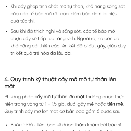
Khi cấy ghép tinh chất mỡ tự thân, khả năng sống sót
của các tế bào mỡ rất cao, đảm bảo đem lại hiệu
quả tức thì.
Sau khi đã thích nghi và sống sót, các tế bào mỡ
được cấy sẽ tiếp tục tăng sinh. Ngoài ra, nó còn có
khả năng cải thiện các liên kết đã bị đứt gãy, giúp duy
trì kết quả trẻ hóa da lâu dài.
4. Quy trình kỹ thuật cấy mỡ mỡ tự thân lên
mặt
Phương pháp
cấy mỡ tự thân lên mặt
thường được thực
hiện trong vòng từ 1 – 1.5 giờ, dưới gây mê hoặc
tiền mê
.
Quy trình cấy mỡ lên mặt cơ bản bao gồm 6 bước sau:
Bước 1: Đầu tiên, bạn sẽ được thăm khám bởi bác sĩ