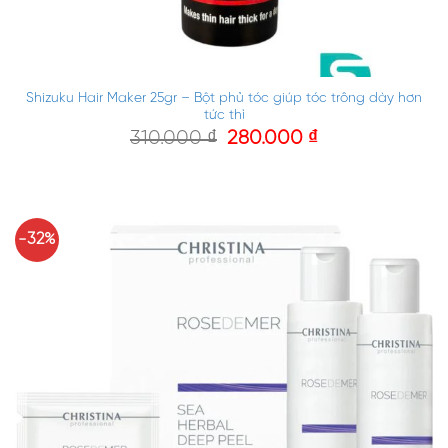
Shizuku Hair Maker 25gr – Bột phủ tóc giúp tóc trông dày hơn
tức thì
310.000
₫
280.000
₫
-32%