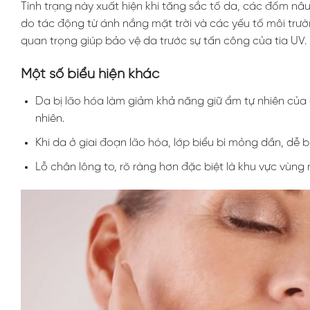
Tình trạng này xuất hiện khi tăng sắc tố da, các đốm nâu
do tác động từ ánh nắng mặt trời và các yếu tố môi trườn
quan trọng giúp bảo vệ da trước sự tấn công của tia UV.
Một số biểu hiện khác
Da bị lão hóa làm giảm khả năng giữ ẩm tự nhiên của 
nhiên.
Khi da ở giai đoạn lão hóa, lớp biểu bì mỏng dần, dễ b
Lỗ chân lông to, rõ ràng hơn đặc biệt là khu vực vùng 