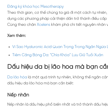
Đăng ký khóa học Mesotherapy
Theo thời gian, cơ thể chúng ta già đi một cách tự nhiên,
dụng các phương pháp cải thiện dần trở thành điều cấp b
Cùng theo chân
Xcelens
khám phá chi tiết nguyên nhân v
Xem thêm:
Vì Sao Hyaluronic Acid Quan Trọng Trong Ngăn Ngừa
Tiêm Căng Bóng Da: “Chìa Khóa” Lưu Giữ Tuổi Xuân
Dấu hiệu da bị lão hóa mà bạn cần
Da lão hóa
là một quá trình tự nhiên, không thể ngăn cả
dấu hiệu da lão hóa mà bạn cần biết:
Nếp nhăn
Nếp nhăn là dấu hiệu phổ biến nhất và trở thành dấu hiệu