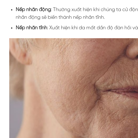
Nếp nhăn động
: Thường xuất hiện khi chúng ta cử độ
nhăn động sẽ biến thành nếp nhăn tĩnh.
Nếp nhăn tĩnh
: Xuất hiện khi da mất dần độ đàn hồi v