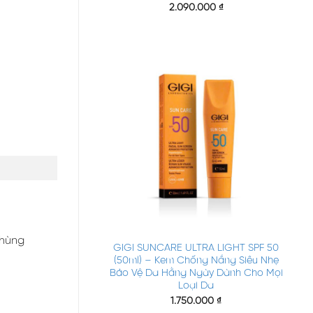
2.090.000
₫
+
chùng
GIGI SUNCARE ULTRA LIGHT SPF 50
(50ml) – Kem Chống Nắng Siêu Nhẹ
Bảo Vệ Da Hằng Ngày Dành Cho Mọi
Loại Da
1.750.000
₫