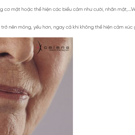
ng cơ mặt hoặc thể hiện các biểu cảm như cười, nhăn mặt,….V
à trở nên mỏng, yếu hơn, ngay cả khi không thể hiện cảm xúc 