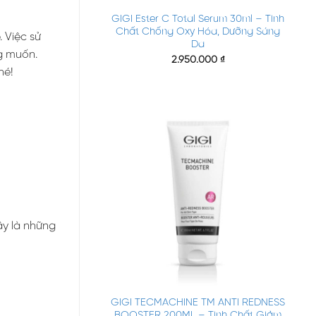
GIGI Ester C Total Serum 30ml – Tinh
Chất Chống Oxy Hóa, Dưỡng Sáng
 Việc sử
Da
g muốn.
2.950.000
₫
hé!
ây là những
+
GIGI TECMACHINE TM ANTI REDNESS
BOOSTER 200ML – Tinh Chất Giảm