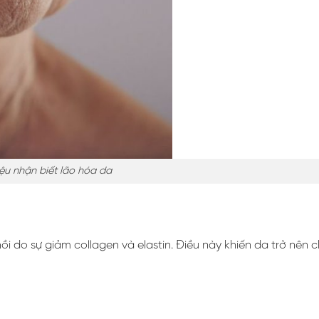
ệu nhận biết lão hóa da
i do sự giảm collagen và elastin. Điều này khiến da trở nên 