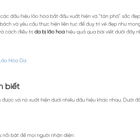
 các dấu hiệu lão hóa bắt đầu xuất hiện và “tàn phá” sắc đẹp.
ách và yêu cầu thực hiện liên tục để duy trì vẻ đẹp như mon
à cách điều trị
da bị lão hóa
hiệu quả qua bài viết dưới đây n
 Lão Hóa Da
 biết
n được và nó xuất hiện dưới nhiều dấu hiệu khác nhau. Dưới đ
 nổi bật để mọi người nhận diện: