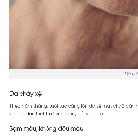
Dấu hi
Da chảy xệ
Theo năm tháng, tuổi tác càng lớn da sẽ mất đi độ đàn hồ
xuống, đặc biệt là ở vùng má, cổ, và cằm.
Sạm màu, không đều màu