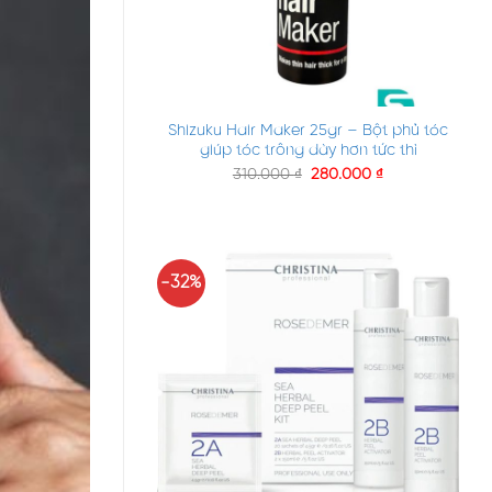
+
Shizuku Hair Maker 25gr – Bột phủ tóc
giúp tóc trông dày hơn tức thì
310.000
₫
280.000
₫
-32%