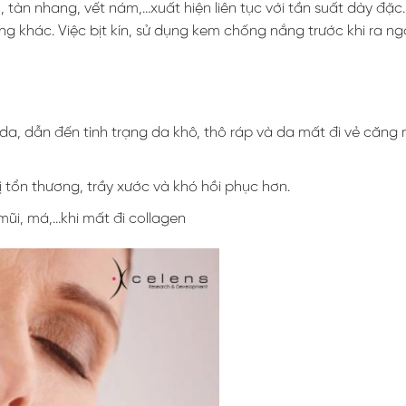
, tàn nhang, vết nám,…xuất hiện liên tục với tần suất dày đặc
g khác. Việc bịt kín, sử dụng kem chống nắng trước khi ra ngo
da, dẫn đến tình trạng da khô, thô ráp và da mất đi vẻ căng
ị tổn thương, trầy xước và khó hồi phục hơn.
mũi, má,…khi mất đi collagen