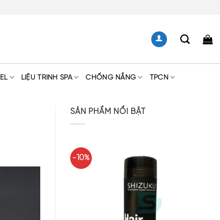
EL
LIỆU TRÌNH SPA
CHỐNG NẮNG
TPCN
SẢN PHẨM NỔI BẬT
-10%