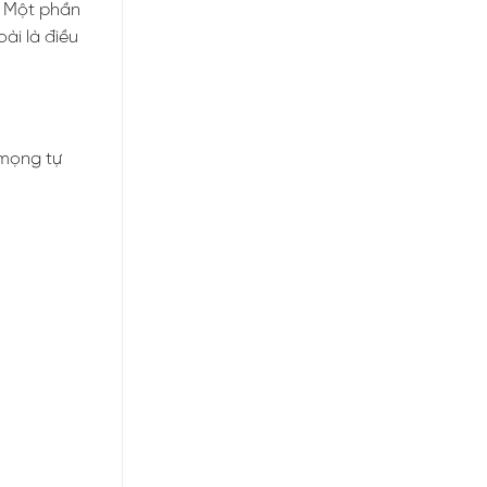
. Một phần
ài là điều
 mọng tự