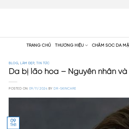
Skip
to
content
TRANG CHỦ
THƯƠNG HIỆU
CHĂM SÓC DA MẶ
BLOG
,
LÀM ĐẸP
,
TIN TỨC
Da bị lão hóa – Nguyên nhân và 
POSTED ON
09/11/2024
BY
DR-SKINCARE
09
Th11