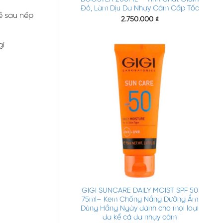
Đỏ, Làm Dịu Da Nhạy Cảm Cấp Tốc
ề sau nếp
2.750.000
₫
gì
+
GIGI SUNCARE DAILY MOIST SPF 50
75ml– Kem Chống Nắng Dưỡng Ẩm
Dùng Hằng Ngày dành cho mọi loại
da kể cả da nhạy cảm