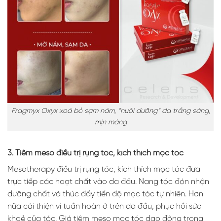
Fragmyx Oxyx xoá bỏ sạm nám, “nuôi dưỡng” da trắng sáng,
mịn màng
3. Tiêm meso điều trị rụng tóc, kích thích mọc tóc
Mesotherapy điều trị rụng tóc, kích thích mọc tóc đưa
trực tiếp các hoạt chất vào da đầu. Nang tóc đón nhận
dưỡng chất và thúc đẩy tiến độ mọc tóc tự nhiên. Hơn
nữa cải thiện vi tuần hoàn ở trên da đầu, phục hồi sức
khoẻ của tóc. Giá tiêm meso mọc tóc dao động trong