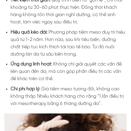
Tiết kiệm thời gian:
Quy trình diễn ra “gọn lẹ”, chỉ mất
khoảng từ 30-60 phút thực hiện. Đồng thời khách
hàng không tốn thời gian nghỉ dưỡng, có thể sinh
hoạt, làm việc ngay sau điều trị.
Hiệu quả kéo dài:
Phương pháp tiêm meso duy trì hiệu
quả từ 1-2 năm. Hơn nữa, sau khi tiêu biến, dưỡng
chất tiếp tục kích thích tái tạo tế bào. Từ đó nuôi
dưỡng làn da từ sâu bên trong.
Ứng dụng linh hoạt:
Không chỉ giải quyết các vấn đề
liên quan đến da, mà còn góp phần điều trị các vấn
đề khác trên cơ thể.
Chi phí hợp lý:
Giá tiêm meso tương đối, không cao
không thấp. Nhiều khách hàng cho rằng “1 lần điều trị
với mesotherapy bằng 6 tháng dưỡng da”.