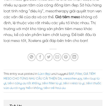
nhiều sự quan tâm của cộng đồng làm đẹp. Sở hữu hàng
loạt tính năng “diệu kỳ”, mesotherapy giải quyết trọn vẹn
các vấn đề của da và cơ thể.
Giá tiêm meso
không cố
định, lệ thuộc vào rất nhiều các yếu tố khác nhau. Thị
trường với một kho tàng sản phẩm tiêm meso khác
nhau, kể cả sản phẩm kém chất lượng. Để biết đâu là
loại meso tốt, Xcelens giải đáp bên trên cho bạn!
This entry was posted in
Làm đẹp
and tagged
BAP
,
Filler
,
GIÁ TIÊM
MESO CHO TỪNG NHU CẦU CẢI THIỆN DA
,
mesotherapy
,
tiêm bap là
gì
,
tiêm căng da tốt không
,
tiêm filler là gì
,
tiêm meso là gì
,
tiêm thuốc
vào da có nguy hiểm không
,
tiêm trẻ hoá da
.