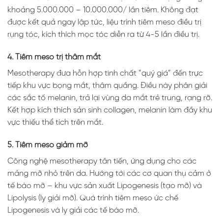
khoảng 5.000.000 – 10.000.000/ lần tiêm. Không đạt
được kết quả ngay lập tức, liệu trình tiêm meso điều trị
rụng tóc, kích thích mọc tóc diễn ra từ 4-5 lần điều trị.
4. Tiêm meso trị thâm mắt
Mesotherapy đưa hỗn hợp tinh chất “quý giá” đến trực
tiếp khu vực bọng mắt, thâm quầng. Điều này phân giải
các sắc tố melanin, trả lại vùng da mắt trẻ trung, rạng rỡ.
Kết hợp kích thích sản sinh collagen, melanin làm đầy khu
vực thiếu thể tích trên mắt.
5. Tiêm meso giảm mỡ
Công nghệ mesotherapy tân tiến, ứng dụng cho các
mảng mỡ nhỏ trên da. Hướng tới các cơ quan thụ cảm ở
tế bào mỡ – khu vực sản xuất Lipogenesis (tạo mỡ) và
Lipolysis (ly giải mỡ). Quá trình tiêm meso ức chế
Lipogenesis và ly giải các tế bào mỡ.