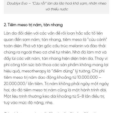
Doublyx Evo – “Cứu rỗi” làn da lão hoá khô sạm, nhăn nheo
và thiếu nước
2. Tiêm meso trị nám, tàn nhang
Làn da đối diện với các vấn đề rối loạn hắc sắc tố liên
quan đến sạm nám, tàn nhang, tiêm meso là “cứu cánh”
toàn diện. Phá vỡ tận gốc cấu trúc melanin và đào thải
chúng ra ngoài theo cơ chế tự nhiên. Nhờ đó làm mờ và
đẩy lùi các vết nám, tàn nhang hiện diện trên da. Thay vì
phí công tốn sức bôi thoa các sản phẩm không mang lại
hiệu quả, mesotherapy là “điểm dừng” lý tưởng. Chi phí
tiêm meso trị nám dao động khoảng từ 10.000.000 –
20.000.000/ lần tiêm. Trị nám không phải ngày một ngày
hai, do đó tiêm meso trị nám cũng là một hành trình dài.
Một liệu trình thường kéo dài khoảng từ 5-8 lần điều trị,
tuỳ vào mức độ nặng, nhẹ.