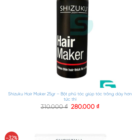
Shizuku Hair Maker 25gr – Bột phủ tóc giúp tóc trông dày hơn
tức thì
310.000
₫
280.000
₫
-32%