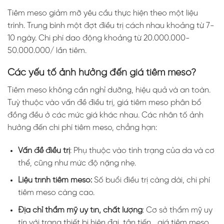
Tiêm meso giảm mỡ yêu cầu thực hiện theo một liệu
trình. Trung bình một đợt điều trị cách nhau khoảng từ 7-
10 ngày. Chi phí dao động khoảng từ 20.000.000-
50.000.000/ lần tiêm.
Các yếu tố ảnh hưởng đến giá tiêm meso?
Tiêm meso không cần nghỉ dưỡng, hiệu quả và an toàn.
Tuỳ thuộc vào vấn đề điều trị, giá tiêm meso phân bổ
đồng đều ở các mức giá khác nhau. Các nhân tố ảnh
hưởng đến chi phí tiêm meso, chẳng hạn:
Vấn đề điều trị
: Phụ thuộc vào tình trạng của da và cơ
thể, cũng như mức độ nặng nhẹ.
Liệu trình tiêm meso:
Số buổi điều trị càng dài, chi phí
tiêm meso càng cao.
Địa chỉ thẩm mỹ uy tín, chất lượng
: Cơ sở thẩm mỹ uy
tín với trang thiết bị hiện đại, tân tiến,…giá tiêm meso