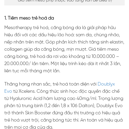
Giá tiêm meso phụ thuộc vào từng vấn đề điều trị
1. Tiêm meso trẻ hoá da
Mesotherapy trẻ hoá, căng bóng da là giải pháp hữu
hiệu đối với các dấu hiệu lão hoá: sạm da, chùng nhão,
nếp nhăn trên mặt. Góp phần kích thích tăng sinh elastin,
collagen giúp da căng bóng, mịn mượt. Giá tiêm meso
căng bóng, trẻ hoá da rơi vào khoảng từ 10.000.000 –
20.000.000/ lần tiêm. Một liệu trình kéo dài ít nhất 3 lần,
liên tục mỗi tháng một lần.
Thăng hạng nhan sắc, trẻ hoá toàn diện với
Doublyx
Evo
từ Xcelens. Công thức sinh học độc quyền đặc chế
từ Hyaluronic Acid hàm lượng cao 40mg/ml. Trọng lượng
phân tử trung bình (1,2 đến 1,8 x 106 Dalton), Doublyx Evo
trở thành Skin Booster đứng đầu thị trường có hiệu quả
trẻ hoá vượt trội, căng bóng tức thì. An toàn và hiệu quả
trên mọi cơ địa của da.