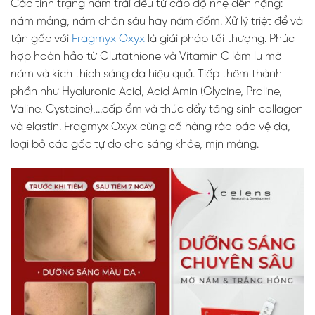
Các tình trạng nám trải đều từ cấp độ nhẹ đến nặng:
nám mảng, nám chân sâu hay nám đốm. Xử lý triệt để và
tận gốc với
Fragmyx Oxyx
là giải pháp tối thượng. Phức
hợp hoàn hảo từ Glutathione và Vitamin C làm lu mờ
nám và kích thích sáng da hiệu quả. Tiếp thêm thành
phần như Hyaluronic Acid, Acid Amin (Glycine, Proline,
Valine, Cysteine),…cấp ẩm và thúc đẩy tăng sinh collagen
và elastin. Fragmyx Oxyx củng cố hàng rào bảo vệ da,
loại bỏ các gốc tự do cho sáng khỏe, mịn màng.