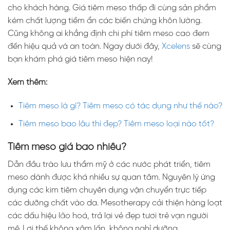
cho khách hàng. Giá tiêm meso thấp đi cùng sản phẩm
kém chất lượng tiềm ẩn các biến chứng khôn lường.
Cũng không ai khẳng định chi phí tiêm meso cao đem
đến hiệu quả và an toàn. Ngay dưới đây,
Xcelens
sẽ cùng
bạn khám phá giá tiêm meso hiện nay!
Xem thêm:
Tiêm meso là gì? Tiêm meso có tác dụng như thế nào?
Tiêm meso bao lâu thì đẹp? Tiêm meso loại nào tốt?
Tiêm meso giá bao nhiêu?
Dẫn đầu trào lưu thẩm mỹ ở các nước phát triển, tiêm
meso dành được khá nhiều sự quan tâm. Nguyên lý ứng
dụng các kim tiêm chuyên dụng vận chuyển trực tiếp
các dưỡng chất vào da. Mesotherapy cải thiện hàng loạt
các dấu hiệu lão hoá, trả lại vẻ đẹp tươi trẻ vạn người
mê. Lợi thế không xâm lấn, không nghỉ dưỡng,