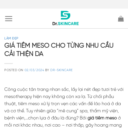
Skip
to
content
LÀM ĐẸP
GIÁ TIÊM MESO CHO TỪNG NHU CẦU
CẢI THIỆN DA
POSTED ON
02/03/2024
BY
DR-SKINCARE
Công cuộc tân trang nhan sắc, lấy lại nét đẹp tươi trẻ với
mesotherapy hiện nay không còn xa lạ. Từ chối phẫu
thuật, tiêm meso xử lý trọn vẹn các vấn đề lão hoá ở da
và cơ thể. Tuy nhiên giữa “mê cung” spa, thẩm mỹ viện,
bệnh viện,…chọn lựa ở đâu là đúng? Bởi
giá tiêm meso
ở
mỗi nơi khác nhau, nơi cao – nơi thấp, gây hoang mang