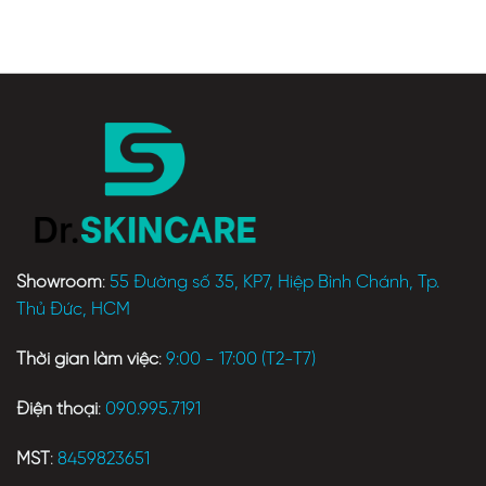
Showroom
:
55 Đường số 35, KP7, Hiệp Bình Chánh, Tp.
Thủ Đức, HCM
Thời gian làm việc
:
9:00 - 17:00 (T2-T7)
Điện thoại
:
090.995.7191
MST
:
8459823651