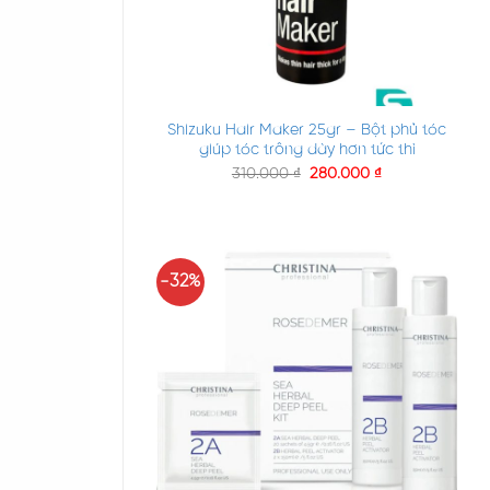
+
Shizuku Hair Maker 25gr – Bột phủ tóc
giúp tóc trông dày hơn tức thì
310.000
₫
280.000
₫
-32%