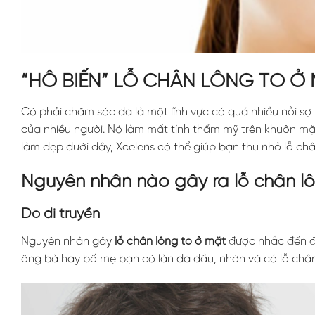
“HÔ BIẾN” LỖ CHÂN LÔNG TO Ở 
Có phải chăm sóc da là một lĩnh vực có quá nhiều nỗi sợ
của nhiều người. Nó làm mất tính thẩm mỹ trên khuôn mặt 
làm đẹp dưới đây, Xcelens có thể giúp bạn thu nhỏ lỗ ch
Nguyên nhân nào gây ra lỗ chân l
Do di truyền
Nguyên nhân gây
lỗ chân lông to ở mặt
được nhắc đến đầ
ông bà hay bố mẹ bạn có làn da dầu, nhờn và có lỗ châ