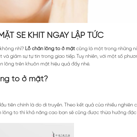
MẶT SE KHÍT NGAY LẬP TỨC
 không nhỉ?
Lỗ chân lông to ở mặt
cũng là một trong những n
và giảm sự tự tin trong giao tiếp. Tuy nhiên, với một số phư
ân lông trên khuôn mặt hiệu quả đấy nhé.
ông to ở mặt?
u tiên chính là do di truyền. Theo kết quả của nhiều nghiên 
n lông to thì khả năng cao bạn sẽ cũng được thừa hưởng đặc