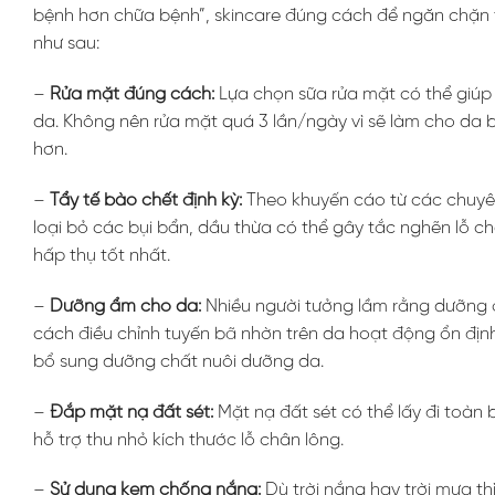
bệnh hơn chữa bệnh”, skincare đúng cách để ngăn chặn tì
như sau:
–
Rửa mặt đúng cách:
Lựa chọn sữa rửa mặt có thể giúp
da. Không nên rửa mặt quá 3 lần/ngày vì sẽ làm cho da bị
hơn.
–
Tẩy tế bào chết định kỳ:
Theo khuyến cáo từ các chuyên 
loại bỏ các bụi bẩn, dầu thừa có thể gây tắc nghẽn lỗ
hấp thụ tốt nhất.
–
Dưỡng ẩm cho da:
Nhiều người tưởng lầm rằng dưỡng ẩ
cách điều chỉnh tuyến bã nhờn trên da hoạt động ổn định 
bổ sung dưỡng chất nuôi dưỡng da.
–
Đắp mặt nạ đất sét:
Mặt nạ đất sét có thể lấy đi toàn
hỗ trợ thu nhỏ kích thước lỗ chân lông.
–
Sử dụng kem chống nắng:
Dù trời nắng hay trời mưa thì