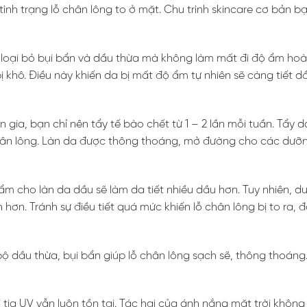
nh trạng lỗ chân lông to ở mặt. Chu trình skincare cơ bản bạ
 loại bỏ bụi bẩn và dầu thừa mà không làm mất đi độ ẩm hoà
 khô. Điều này khiến da bị mất độ ẩm tự nhiên sẽ càng tiết d
gia, bạn chỉ nên tẩy tế bào chết từ 1 – 2 lần mỗi tuần. Tẩy d
 chân lông. Làn da được thông thoáng, mở đường cho các dưỡ
m cho làn da dầu sẽ làm da tiết nhiều dầu hơn. Tuy nhiên, d
hơn. Tránh sự điều tiết quá mức khiến lỗ chân lông bị to ra, 
 bộ dầu thừa, bụi bẩn giúp lỗ chân lông sạch sẽ, thông thoáng
 tia UV vẫn luôn tồn tại. Tác hại của ánh nắng mặt trời không