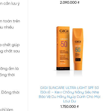
2.090.000
₫
n cần lưu ý
n toàn trên
ầu nhiều
a chết giúp
ng chất sau
ưỡng ẩm là
đồng thời
+
GIGI SUNCARE ULTRA LIGHT SPF 50
. Đồng thời
(50ml) – Kem Chống Nắng Siêu Nhẹ
Bảo Vệ Da Hằng Ngày Dành Cho Mọi
Loại Da
1.750.000
₫
 chỉ làm