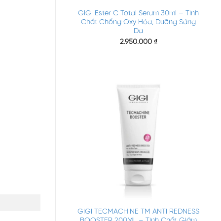
GIGI Ester C Total Serum 30ml – Tinh
Chất Chống Oxy Hóa, Dưỡng Sáng
Da
2.950.000
₫
+
GIGI TECMACHINE TM ANTI REDNESS
BOOSTER 200ML – Tinh Chất Giảm