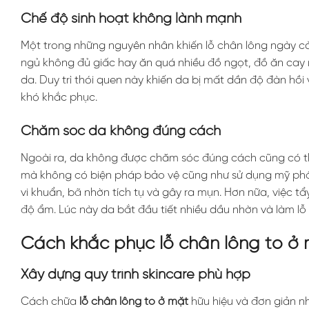
Chế độ sinh hoạt không lành mạnh
Một trong những nguyên nhân khiến lỗ chân lông ngày cà
ngủ không đủ giấc hay ăn quá nhiều đồ ngọt, đồ ăn cay 
da. Duy trì thói quen này khiến da bị mất dần độ đàn hồi
khó khắc phục.
Chăm sóc da không đúng cách
Ngoài ra, da không được chăm sóc đúng cách cũng có thể
mà không có biện pháp bảo vệ cũng như sử dụng mỹ phẩm 
vi khuẩn, bã nhờn tích tụ và gây ra mụn. Hơn nữa, việc 
độ ẩm. Lúc này da bắt đầu tiết nhiều dầu nhờn và làm lỗ
Cách khắc phục lỗ chân lông to ở 
Xây dựng quy trình skincare phù hợp
Cách chữa
lỗ chân lông to ở mặt
hữu hiệu và đơn giản n