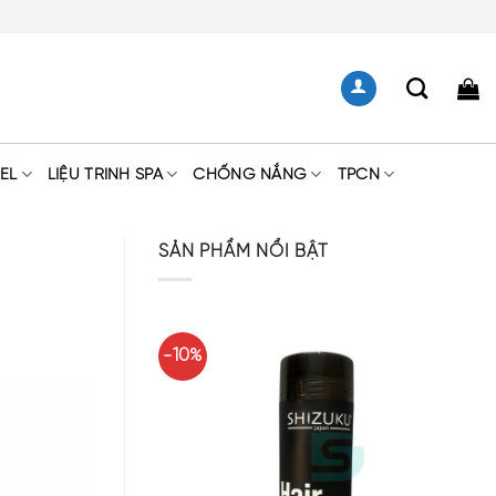
EL
LIỆU TRÌNH SPA
CHỐNG NẮNG
TPCN
SẢN PHẨM NỔI BẬT
-10%