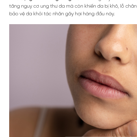
tăng nguy cơ ung thư da mà còn khiến da bị khô, lỗ châ
bảo vệ da khỏi tác nhân gây hại hàng đầu này.