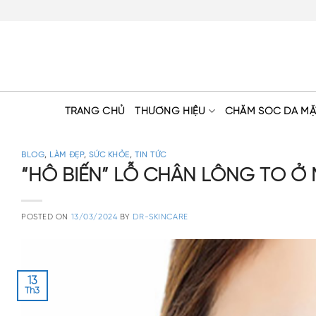
Skip
to
content
TRANG CHỦ
THƯƠNG HIỆU
CHĂM SÓC DA MẶ
BLOG
,
LÀM ĐẸP
,
SỨC KHỎE
,
TIN TỨC
“HÔ BIẾN” LỖ CHÂN LÔNG TO Ở 
POSTED ON
13/03/2024
BY
DR-SKINCARE
13
Th3