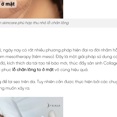
h skincare phù hợp thu nhỏ lỗ chân lông
 ngày nay có rất nhiều phương pháp hiện đại ra đời nhằm hỗ 
tiêm mesotherapy (tiêm meso). Đây là một giải pháp sử dụng c
ó, kích thích da tái tạo tế bào mới, thúc đẩy sản sinh Collag
ắc phục
lỗ chân lông to ở mặt
vô cùng hiệu quả.
 lại sẹo trên da. Tuy nhiên cần được thực hiện bởi các chuy
ng muốn xảy ra.