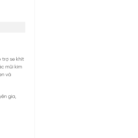
trợ se khít
ác mũi kim
en và
ên gia,