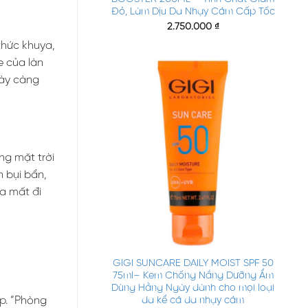
Đỏ, Làm Dịu Da Nhạy Cảm Cấp Tốc
2.750.000
₫
thức khuya,
e của làn
gày càng
ng mặt trời
 bụi bẩn,
a mất đi
+
GIGI SUNCARE DAILY MOIST SPF 50
75ml– Kem Chống Nắng Dưỡng Ẩm
Dùng Hằng Ngày dành cho mọi loại
da kể cả da nhạy cảm
p. “Phòng