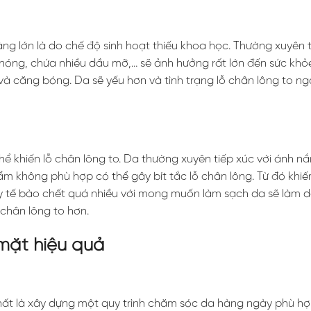
ng lớn là do chế độ sinh hoạt thiếu khoa học. Thường xuyên 
nóng, chứa nhiều dầu mỡ,… sẽ ảnh hưởng rất lớn đến sức khỏ
 và căng bóng. Da sẽ yếu hơn và tình trạng lỗ chân lông to n
 khiến lỗ chân lông to. Da thường xuyên tiếp xúc với ánh nắ
không phù hợp có thể gây bít tắc lỗ chân lông. Từ đó khiến
tẩy tế bào chết quá nhiều với mong muốn làm sạch da sẽ làm d
 chân lông to hơn.
mặt hiệu quả
hất là xây dựng một quy trình chăm sóc da hàng ngày phù hợ