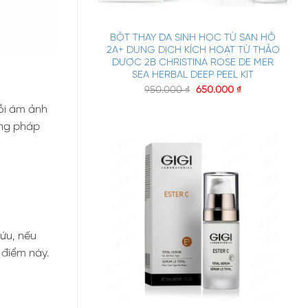
+
BỘT THAY DA SINH HỌC TỪ SAN HÔ
2A+ DUNG DỊCH KÍCH HOẠT TỪ THẢO
DƯỢC 2B CHRISTINA ROSE DE MER
SEA HERBAL DEEP PEEL KIT
950.000
₫
650.000
₫
ỗi ám ảnh
ơng pháp
cứu, nếu
 điểm này.
+