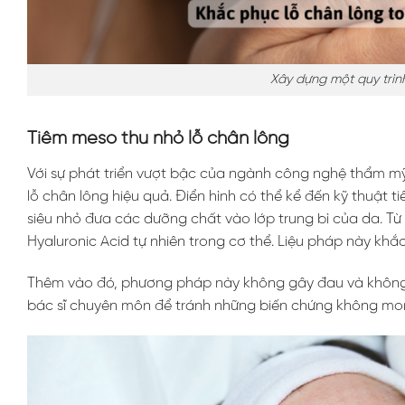
Xây dựng một quy trìn
Tiêm meso thu nhỏ lỗ chân lông
Với sự phát triển vượt bậc của ngành công nghệ thẩm mỹ,
lỗ chân lông hiệu quả. Điển hình có thể kể đến kỹ thuật 
siêu nhỏ đưa các dưỡng chất vào lớp trung bì của da. Từ đ
Hyaluronic Acid tự nhiên trong cơ thể. Liệu pháp này kh
Thêm vào đó, phương pháp này không gây đau và không để
bác sĩ chuyên môn để tránh những biến chứng không mo