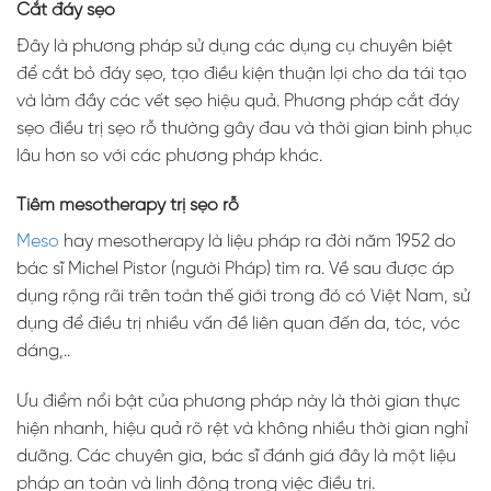
Cắt đáy sẹo
Đây là phương pháp sử dụng các dụng cụ chuyên biệt
để cắt bỏ đáy sẹo, tạo điều kiện thuận lợi cho da tái tạo
và làm đầy các vết sẹo hiệu quả. Phương pháp cắt đáy
sẹo điều trị sẹo rỗ thường gây đau và thời gian bình phục
lâu hơn so với các phương pháp khác.
Tiêm mesotherapy trị sẹo rỗ
Meso
hay mesotherapy là liệu pháp ra đời năm 1952 do
bác sĩ Michel Pistor (người Pháp) tìm ra. Về sau được áp
dụng rộng rãi trên toàn thế giới trong đó có Việt Nam, sử
dụng để điều trị nhiều vấn đề liên quan đến da, tóc, vóc
dáng,..
Ưu điểm nổi bật của phương pháp này là thời gian thực
hiện nhanh, hiệu quả rõ rệt và không nhiều thời gian nghỉ
dưỡng. Các chuyên gia, bác sĩ đánh giá đây là một liệu
pháp an toàn và linh động trong việc điều trị.