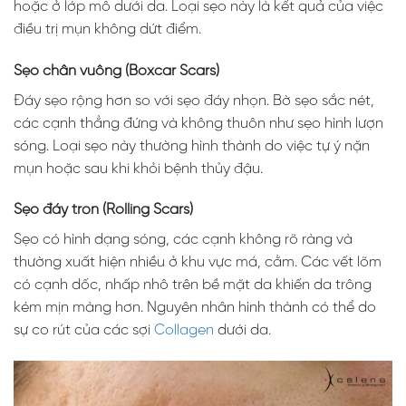
hoặc ở lớp mô dưới da. Loại sẹo này là kết quả của việc
điều trị mụn không dứt điểm.
Sẹo chân vuông (Boxcar Scars)
Đáy sẹo rộng hơn so với sẹo đáy nhọn. Bờ sẹo sắc nét,
các cạnh thẳng đứng và không thuôn như sẹo hình lượn
sóng. Loại sẹo này thường hình thành do việc tự ý nặn
mụn hoặc sau khi khỏi bệnh thủy đậu.
Sẹo đáy tròn (Rolling Scars)
Sẹo có hình dạng sóng, các cạnh không rõ ràng và
thường xuất hiện nhiều ở khu vực má, cằm. Các vết lõm
có cạnh dốc, nhấp nhô trên bề mặt da khiến da trông
kém mịn màng hơn. Nguyên nhân hình thành có thể do
sự co rút của các sợi
Collagen
dưới da.