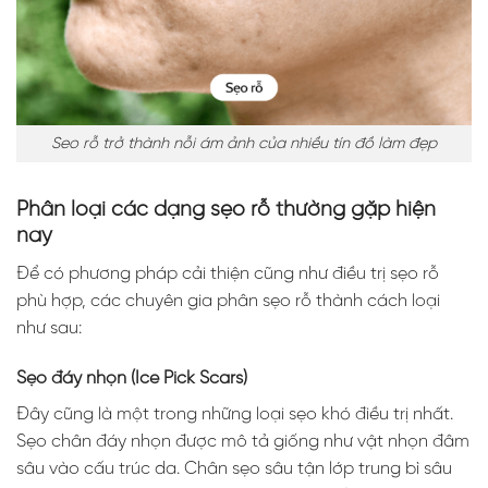
Seo rỗ trở thành nỗi ám ảnh của nhiều tín đồ làm đẹp
Phân loại các dạng sẹo rỗ thường gặp hiện
nay
Để có phương pháp cải thiện cũng như điều trị sẹo rỗ
phù hợp, các chuyên gia phân sẹo rỗ thành cách loại
như sau:
Sẹo đáy nhọn (Ice Pick Scars)
Đây cũng là một trong những loại sẹo khó điều trị nhất.
Sẹo chân đáy nhọn được mô tả giống như vật nhọn đâm
sâu vào cấu trúc da. Chân sẹo sâu tận lớp trung bì sâu