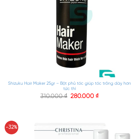
Shizuku Hair Maker 25gr – Bột phủ tóc giúp tóc trông dày hơn
tức thì
310.000
₫
280.000
₫
-32%