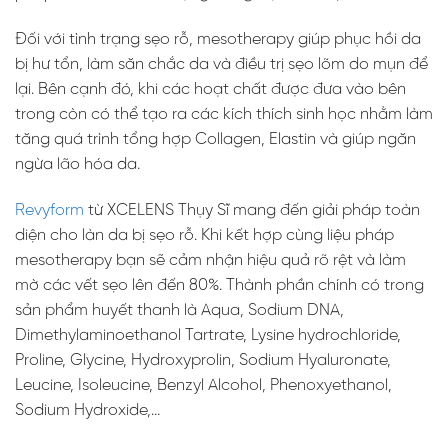
Đối với tình trạng sẹo rỗ, mesotherapy giúp phục hồi da
bị hư tổn, làm săn chắc da và điều trị sẹo lõm do mụn để
lại. Bên cạnh đó, khi các hoạt chất được đưa vào bên
trong còn có thể tạo ra các kích thích sinh học nhằm làm
tăng quá trình tổng hợp Collagen, Elastin và giúp ngăn
ngừa lão hóa da.
Revyform
từ XCELENS Thụy Sĩ mang đến giải pháp toàn
diện cho làn da bị sẹo rỗ. Khi kết hợp cùng liệu pháp
mesotherapy bạn sẽ cảm nhận hiệu quả rõ rệt và làm
mờ các vết sẹo lên đến 80%. Thành phần chính có trong
sản phẩm huyết thanh là Aqua, Sodium DNA,
Dimethylaminoethanol Tartrate, Lysine hydrochloride,
Proline, Glycine, Hydroxyprolin, Sodium Hyaluronate,
Leucine, Isoleucine, Benzyl Alcohol, Phenoxyethanol,
Sodium Hydroxide,…