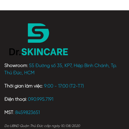
Showroom
:
55 Đường số 35, KP7, Hiệp Bình Chánh, Tp.
Thủ Đức, HCM
Thời gian làm việc
:
9:00 - 17:00 (T2-T7)
Điện thoại
:
090.995.7191
MST
:
8459823651
Do UBND Quận Thủ Đức cấp ngày 10/08/2020