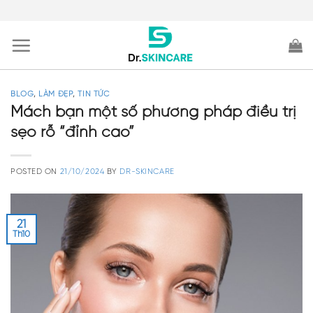
Skip
to
content
BLOG
,
LÀM ĐẸP
,
TIN TỨC
Mách bạn một số phương pháp điều trị
sẹo rỗ “đỉnh cao”
POSTED ON
21/10/2024
BY
DR-SKINCARE
21
Th10