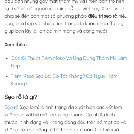
đau đớn nhưng gây mất thẩm mỹ và khiến bạn trở nên
tự ti về vẻ bề ngoài của mình. Ở bài viết này,
Xcelens
sẽ
chia sẻ đến bạn một số phương pháp
điều trị sẹo rỗ
hiệu
quả, phù hợp với nhiều tình trạng da khác nhau. Từ đó,
giúp bạn lấy lại làn da mịn màng và căng mướt.
Xem thêm:
Các Kỹ Thuật Tiêm Meso Và Ứng Dụng Thẩm Mỹ Làm
Đẹp
Tiêm Meso Sẹo Lồi Có Tốt Không? Có Nguy Hiểm
Không?
Sẹo rỗ là gì?
Sẹo rỗ
(sẹo lõm) là tình trạng da xuất hiện các vết lõm
xuống so với bề mặt da xung quanh. Có nhiều kích
thước, hình dạng và không đồng đều trên bề mặt da và
không có khả năng tự tái tạo hoàn toàn. Có thể xuất