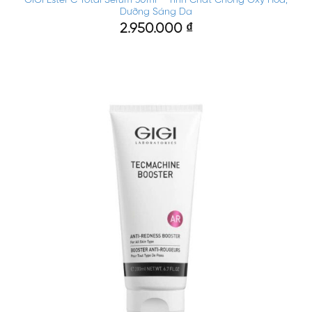
Dưỡng Sáng Da
2.950.000
₫