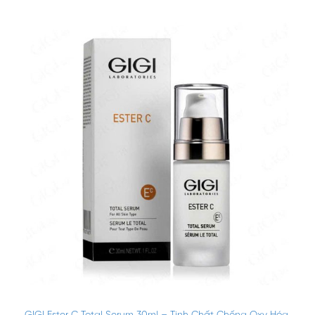
GIGI Ester C Total Serum 30ml – Tinh Chất Chống Oxy Hóa,