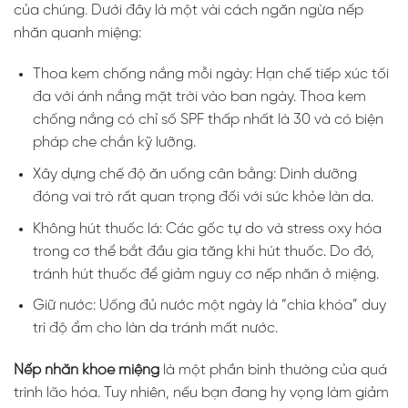
của chúng. Dưới đây là một vài cách ngăn ngừa nếp
nhăn quanh miệng:
Thoa kem chống nắng mỗi ngày: Hạn chế tiếp xúc tối
đa với ánh nắng mặt trời vào ban ngày. Thoa kem
chống nắng có chỉ số SPF thấp nhất là 30 và có biện
pháp che chắn kỹ lưỡng.
Xây dựng chế độ ăn uống cân bằng: Dinh dưỡng
đóng vai trò rất quan trọng đối với sức khỏe làn da.
Không hút thuốc lá: Các gốc tự do và stress oxy hóa
trong cơ thể bắt đầu gia tăng khi hút thuốc. Do đó,
tránh hút thuốc để giảm nguy cơ nếp nhăn ở miệng.
Giữ nước: Uống đủ nước một ngày là “chìa khóa” duy
trì độ ẩm cho làn da tránh mất nước.
Nếp nhăn khóe miệng
là một phần bình thường của quá
trình lão hóa. Tuy nhiên, nếu bạn đang hy vọng làm giảm