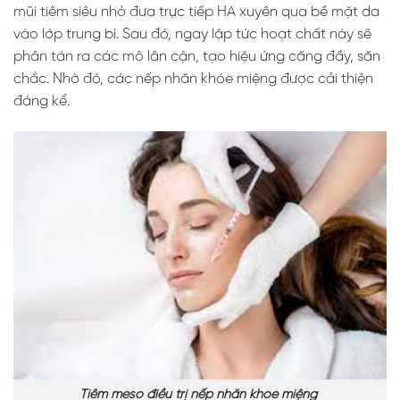
mũi tiêm siêu nhỏ đưa trực tiếp HA xuyên qua bề mặt da
vào lớp trung bì. Sau đó, ngay lập tức hoạt chất này sẽ
phân tán ra các mô lân cận, tạo hiệu ứng căng đầy, săn
chắc. Nhờ đó, các nếp nhăn khóe miệng được cải thiện
đáng kể.
Tiêm meso điều trị nếp nhăn khóe miệng