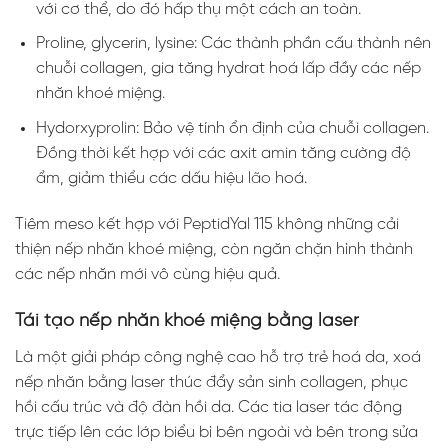
với cơ thể, do đó hấp thụ một cách an toàn.
Proline, glycerin, lysine: Các thành phần cấu thành nên
chuỗi collagen, gia tăng hydrat hoá lấp đầy các nếp
nhăn khoé miệng.
Hydorxyprolin: Bảo vệ tính ổn định của chuỗi collagen.
Đồng thời kết hợp với các axit amin tăng cường độ
ẩm, giảm thiểu các dấu hiệu lão hoá.
Tiêm meso kết hợp với PeptidYal 115 không những cải
thiện nếp nhăn khoé miệng, còn ngăn chặn hình thành
các nếp nhăn mới vô cùng hiệu quả.
Tái tạo nếp nhăn khoé miệng bằng laser
Là một giải pháp công nghệ cao hỗ trợ trẻ hoá da, xoá
nếp nhăn bằng laser thúc đẩy sản sinh collagen, phục
hồi cấu trúc và độ đàn hồi da. Các tia laser tác động
trực tiếp lên các lớp biểu bì bên ngoài và bên trong sửa