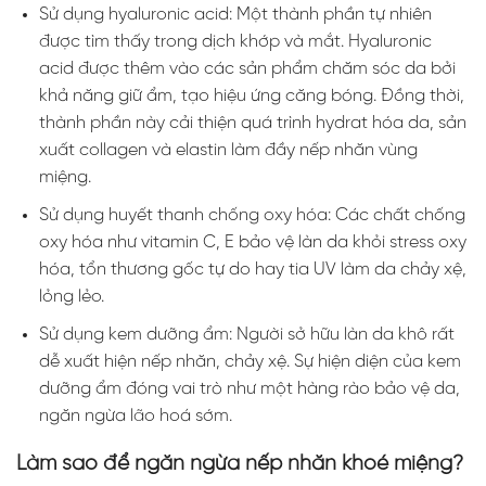
Sử dụng hyaluronic acid: Một thành phần tự nhiên
được tìm thấy trong dịch khớp và mắt. Hyaluronic
acid được thêm vào các sản phẩm chăm sóc da bởi
khả năng giữ ẩm, tạo hiệu ứng căng bóng. Đồng thời,
thành phần này cải thiện quá trình hydrat hóa da, sản
xuất collagen và elastin làm đầy nếp nhăn vùng
miệng.
Sử dụng huyết thanh chống oxy hóa: Các chất chống
oxy hóa như vitamin C, E bảo vệ làn da khỏi stress oxy
hóa, tổn thương gốc tự do hay tia UV làm da chảy xệ,
lỏng lẻo.
Sử dụng kem dưỡng ẩm: Người sở hữu làn da khô rất
dễ xuất hiện nếp nhăn, chảy xệ. Sự hiện diện của kem
dưỡng ẩm đóng vai trò như một hàng rào bảo vệ da,
ngăn ngừa lão hoá sớm.
Làm sao để ngăn ngừa nếp nhăn khoé miệng?