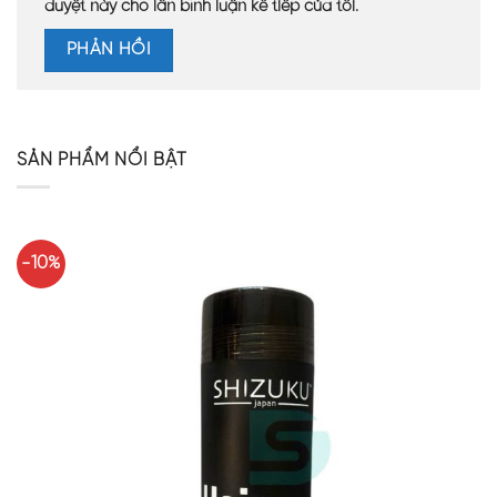
duyệt này cho lần bình luận kế tiếp của tôi.
SẢN PHẨM NỔI BẬT
-10%