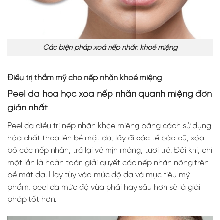
Các biện pháp xoá nếp nhăn khoé miệng
Điều trị thẩm mỹ cho nếp nhăn khoé miệng
Peel da hóa học xóa nếp nhăn quanh miệng đơn
giản nhất
Peel da điều trị nếp nhăn khóe miệng bằng cách sử dụng
hóa chất thoa lên bề mặt da, lấy đi các tế bào cũ, xóa
bỏ các nếp nhăn, trả lại vẻ mịn màng, tươi trẻ. Đôi khi, chỉ
một lần là hoàn toàn giải quyết các nếp nhăn nông trên
bề mặt da. Hay tùy vào mức độ da và mục tiêu mỹ
phẩm, peel da mức độ vừa phải hay sâu hơn sẽ là giải
pháp tốt hơn.