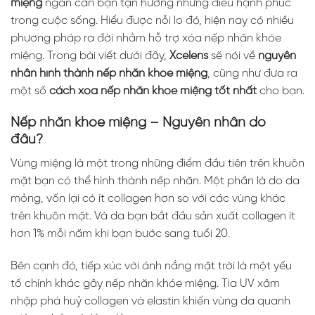
miệng
ngăn cản bạn tận hưởng những điều hạnh phúc
trong cuộc sống. Hiểu được nỗi lo đó, hiện nay có nhiều
phương pháp ra đời nhằm hỗ trợ xóa nếp nhăn khóe
miệng. Trong bài viết dưới đây,
Xcelens
sẽ nói về
nguyên
nhân hình thành nếp nhăn khóe miệng
, cũng như đưa ra
một số
cách xóa nếp nhăn khóe miệng tốt nhất
cho bạn.
Nếp nhăn khóe miệng – Nguyên nhân do
đâu?
Vùng miệng là một trong những điểm đầu tiên trên khuôn
mặt bạn có thể hình thành nếp nhăn. Một phần là do da
mỏng, vốn lại có ít collagen hơn so với các vùng khác
trên khuôn mặt. Và da bạn bắt đầu sản xuất collagen ít
hơn 1% mỗi năm khi bạn bước sang tuổi 20.
Bên cạnh đó, tiếp xúc với ánh nắng mặt trời là một yếu
tố chính khác gây nếp nhăn khóe miệng. Tia UV xâm
nhập phá huỷ collagen và elastin khiến vùng da quanh