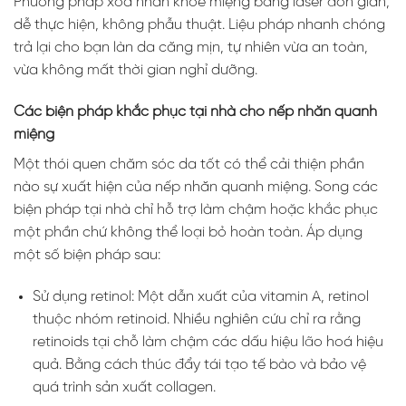
Phương pháp xoá nhăn khoé miệng bằng laser đơn giản,
dễ thực hiện, không phẫu thuật. Liệu pháp nhanh chóng
trả lại cho bạn làn da căng mịn, tự nhiên vừa an toàn,
vừa không mất thời gian nghỉ dưỡng.
Các biện pháp khắc phục tại nhà cho nếp nhăn quanh
miệng
Một thói quen chăm sóc da tốt có thể cải thiện phần
nào sự xuất hiện của nếp nhăn quanh miệng. Song các
biện pháp tại nhà chỉ hỗ trợ làm chậm hoặc khắc phục
một phần chứ không thể loại bỏ hoàn toàn. Áp dụng
một số biện pháp sau:
Sử dụng retinol: Một dẫn xuất của vitamin A, retinol
thuộc nhóm retinoid. Nhiều nghiên cứu chỉ ra rằng
retinoids tại chỗ làm chậm các dấu hiệu lão hoá hiệu
quả. Bằng cách thúc đẩy tái tạo tế bào và bảo vệ
quá trình sản xuất collagen.