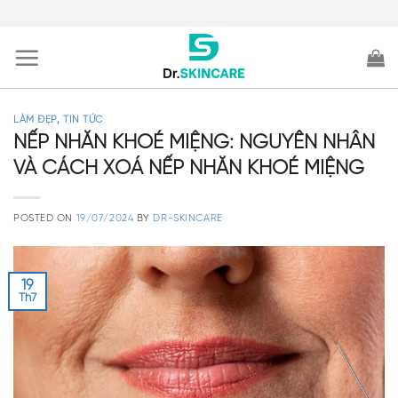
Skip
to
content
LÀM ĐẸP
,
TIN TỨC
NẾP NHĂN KHOÉ MIỆNG: NGUYÊN NHÂN
VÀ CÁCH XOÁ NẾP NHĂN KHOÉ MIỆNG
POSTED ON
19/07/2024
BY
DR-SKINCARE
19
Th7