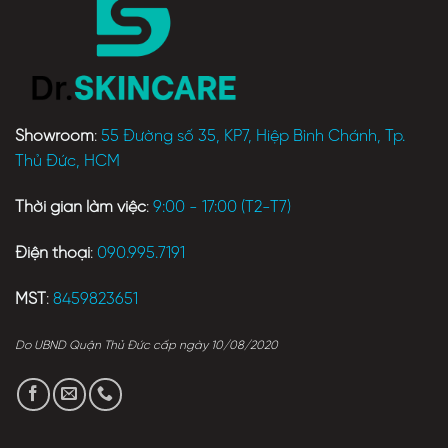
Showroom
:
55 Đường số 35, KP7, Hiệp Bình Chánh, Tp.
Thủ Đức, HCM
Thời gian làm việc
:
9:00 - 17:00 (T2-T7)
Điện thoại
:
090.995.7191
MST
:
8459823651
Do UBND Quận Thủ Đức cấp ngày 10/08/2020