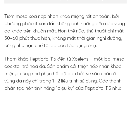
Tiêm meso xóa nếp nhăn khóe miệng rất an toàn, bởi
phương pháp ít xâm lấn không ảnh hưởng đến các vùng
da khác trên khuôn mặt. Hơn thế nữa, thủ thuật chỉ mất
30-60 phút thực hiện, không mất thời gian nghỉ dưỡng,
cũng như hạn chế tối đa các tác dụng phụ.
Tham khảo PeptidYal 115 đến từ Xcelens – một loại meso
cocktail trẻ hoá da. Sản phẩm cải thiện nếp nhăn khoé
miệng, cũng như phục hồi độ đàn hồi, vẻ săn chắc ở
vùng da này chỉ trong 1 -2 liệu trình sử dụng. Các thành
phần tạo nên tính năng “diệu kỳ” của PeptidYal 115 như: