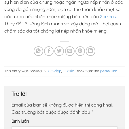
sự hiện diện của chúng hoặc ngăn ngừa nếp nhăn ở các
vùng da gần miệng sớm, bạn có thể tham khảo một số
cách xóa nếp nhăn khóe miệng bên trên của
Xcelens
.
Thay đổi lối sống lành mạnh và xây dựng một thói quen
chăm sóc da tốt chống lại nếp nhăn khóe miệng.
This entry was posted in
Làm đẹp
,
Tin tức
. Bookmark the
permalink
.
Trả lời
Email của bạn sẽ không được hiển thị công khai.
Các trường bắt buộc được đánh dấu
*
Bình luận