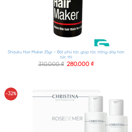
Shizuku Hair Maker 25gr – Bột phủ tóc giúp tóc trông dày hơn
tức thì
310.000
₫
280.000
₫
-32%