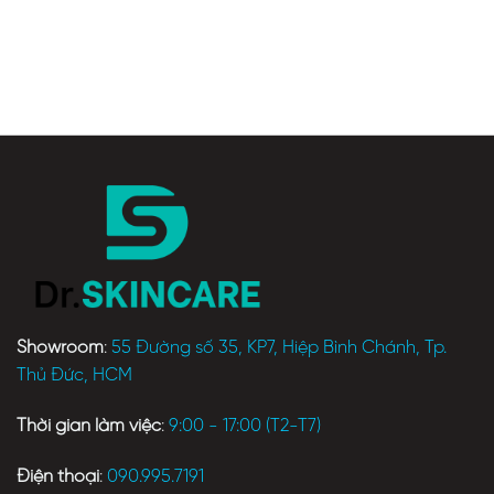
Showroom
:
55 Đường số 35, KP7, Hiệp Bình Chánh, Tp.
Thủ Đức, HCM
Thời gian làm việc
:
9:00 - 17:00 (T2-T7)
Điện thoại
:
090.995.7191