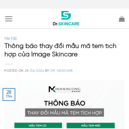
Skip
to
content
TIN TỨC
Thông báo thay đổi mẫu mã tem tích
hợp của Image Skincare
POSTED ON
28/04/2024
BY
DR-SKINCARE
28
Th4