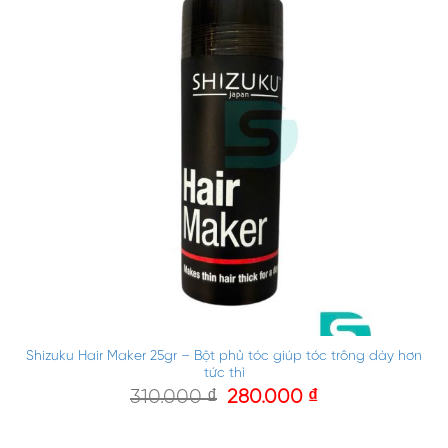
Shizuku Hair Maker 25gr – Bột phủ tóc giúp tóc trông dày hơn
tức thì
310.000
₫
280.000
₫