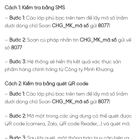
Cách 1: Kiểm tra bằng SMS
–
Bước 1:
Cào lớp phủ bạc trên tem để lấy mã số (nằm
dưới dòng chữ Soạn
CHG_MK_mã số
gửi
8077
)
–
Bước 2:
Soạn cú pháp nhắn tin
CHG_MK_mã số
gửi về
số
8077
–
Bước 3:
Hệ thống sẽ hiển thị kết quả xác thực sản
phẩm hàng chính hãng từ Công ty Minh Khương.
Cách 2: Kiểm tra bằng quét QR code
–
Bước 1:
Cào lớp phủ bạc trên tem để lấy mã số (nằm
dưới dòng chữ Soạn
CHG_MK_mã số
gửi
8077
)
–
Bước 2:
Mở một trong các ứng dụng có thể quét được
QR code (camera, Zalo, QR code Reader,…) và quét mã.
–
Bước 3:
Sau khi quét, một thông báo truy cập hiện ra,