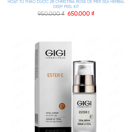
HOẠT TỪ THẢO DƯỢC 2B CHRISTINA ROSE DE MER SEA HERBAL
DEEP PEEL KIT
950.000
₫
650.000
₫