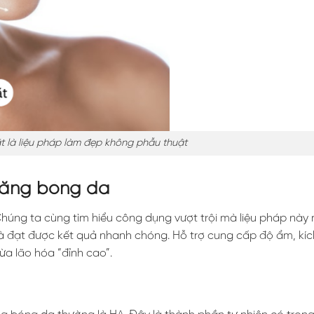
 là liệu pháp làm đẹp không phẫu thuật
căng bóng da
Chúng ta cùng tìm hiểu công dụng vượt trội mà liệu pháp này 
đạt được kết quả nhanh chóng. Hỗ trợ cung cấp độ ẩm, kích
ừa lão hóa “đỉnh cao”.