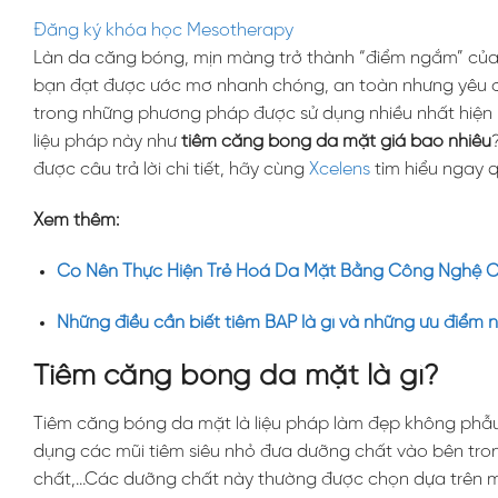
Đăng ký khóa học Mesotherapy
Làn da căng bóng, mịn màng trở thành “điểm ngắm” của 
bạn đạt được ước mơ nhanh chóng, an toàn nhưng yêu cầ
trong những phương pháp được sử dụng nhiều nhất hiện n
liệu pháp này như
tiêm căng bóng da mặt giá bao nhiêu
được câu trả lời chi tiết, hãy cùng
Xcelens
tìm hiểu ngay q
Xem thêm:
Có Nên Thực Hiện Trẻ Hoá Da Mặt Bằng Công Nghệ 
Những điều cần biết tiêm BAP là gì và những ưu điểm n
Tiêm căng bóng da mặt là gì?
Tiêm căng bóng da mặt là liệu pháp làm đẹp không phẫu 
dụng các mũi tiêm siêu nhỏ đưa dưỡng chất vào bên tron
chất,…Các dưỡng chất này thường được chọn dựa trên mục 