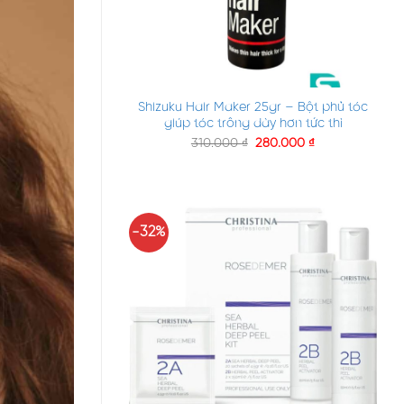
+
Shizuku Hair Maker 25gr – Bột phủ tóc
giúp tóc trông dày hơn tức thì
310.000
₫
280.000
₫
-32%