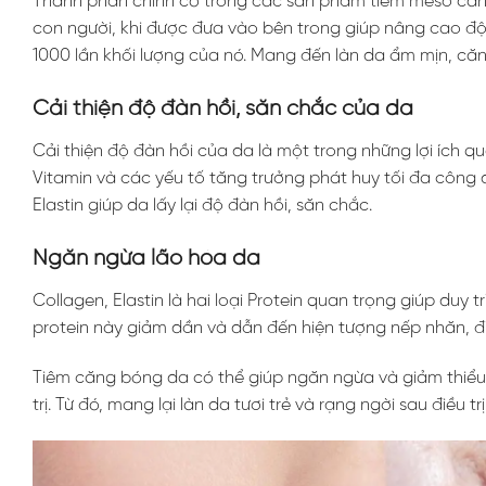
Thành phần chính có trong các sản phẩm tiêm meso căng
con người, khi được đưa vào bên trong giúp nâng cao độ
1000 lần khối lượng của nó. Mang đến làn da ẩm mịn, c
Cải thiện độ đàn hồi, săn chắc của da
Cải thiện độ đàn hồi của da là một trong những lợi ích q
Vitamin và các yếu tố tăng trưởng phát huy tối đa công 
Elastin giúp da lấy lại độ đàn hồi, săn chắc.
Ngăn ngừa lão hóa da
Collagen, Elastin là hai loại Protein quan trọng giúp duy tr
protein này giảm dần và dẫn đến hiện tượng nếp nhăn, 
Tiêm căng bóng da có thể giúp ngăn ngừa và giảm thiể
trị. Từ đó, mang lại làn da tươi trẻ và rạng ngời sau điều trị