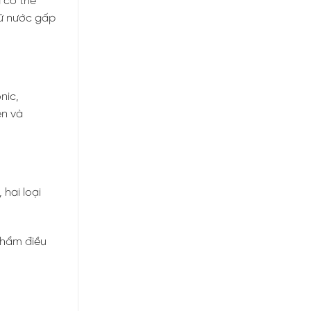
 cơ thể
iữ nước gấp
nic,
en và
 hai loại
phẩm điều