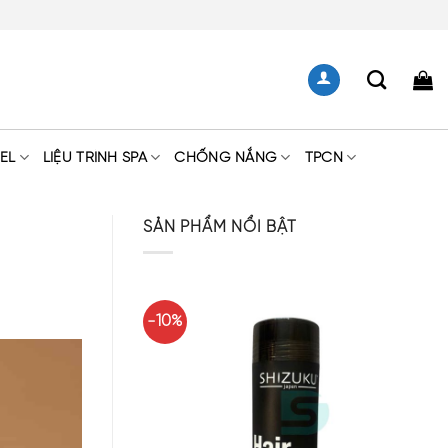
EL
LIỆU TRÌNH SPA
CHỐNG NẮNG
TPCN
SẢN PHẨM NỔI BẬT
-10%