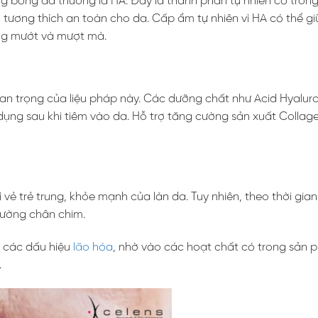
 bóng da thường là HA. Đây là thành phần tự nhiên có trong
 tương thích an toàn cho da. Cấp ẩm tự nhiên vì HA có thể g
ăng mướt và mượt mà.
uan trọng của liệu pháp này. Các dưỡng chất như Acid Hyaluro
dụng sau khi tiêm vào da. Hỗ trợ tăng cường sản xuất Collag
ì vẻ trẻ trung, khỏe mạnh của làn da. Tuy nhiên, theo thời gian,
đường chân chim.
u các dấu hiệu
lão hóa
, nhờ vào các hoạt chất có trong sản 
.