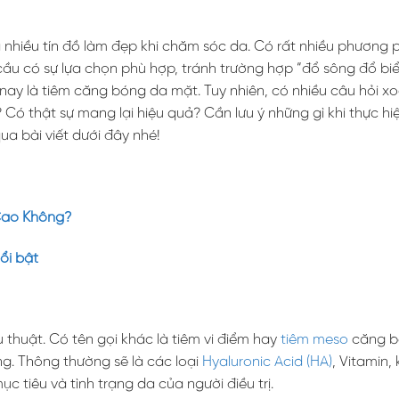
nhiều tín đồ làm đẹp khi chăm sóc da. Có rất nhiều phương 
u có sự lựa chọn phù hợp, tránh trường hợp “đổ sông đổ biể
ay là tiêm căng bóng da mặt. Tuy nhiên, có nhiều câu hỏi x
? Có thật sự mang lại hiệu quả? Cần lưu ý những gì khi thực h
ua bài viết dưới đây nhé!
Cao Không?
ổi bật
thuật. Có tên gọi khác là tiêm vi điểm hay
tiêm meso
căng b
g. Thông thường sẽ là các loại
Hyaluronic Acid (HA)
, Vitamin,
tiêu và tình trạng da của người điều trị.