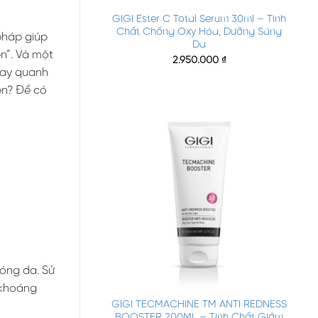
GIGI Ester C Total Serum 30ml – Tinh
Chất Chống Oxy Hóa, Dưỡng Sáng
pháp giúp
Da
n”. Và một
2.950.000
₫
oay quanh
iện? Để có
óng da. Sử
+
 khoáng
GIGI TECMACHINE TM ANTI REDNESS
BOOSTER 200ML – Tinh Chất Giảm