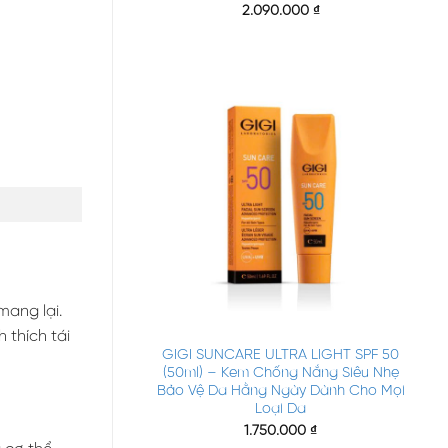
2.090.000
₫
mang lại.
+
 thích tái
GIGI SUNCARE ULTRA LIGHT SPF 50
(50ml) – Kem Chống Nắng Siêu Nhẹ
Bảo Vệ Da Hằng Ngày Dành Cho Mọi
Loại Da
1.750.000
₫