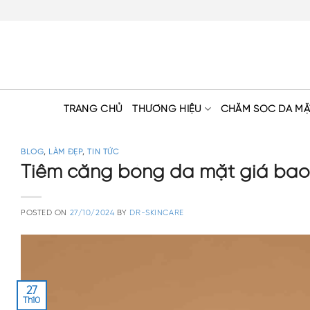
Skip
to
content
TRANG CHỦ
THƯƠNG HIỆU
CHĂM SÓC DA MẶ
BLOG
,
LÀM ĐẸP
,
TIN TỨC
Tiêm căng bóng da mặt giá bao 
POSTED ON
27/10/2024
BY
DR-SKINCARE
27
Th10