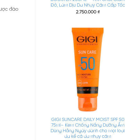
Đỏ, Làm Dịu Da Nhạy Cảm Cấp Tốc
được đào
2.750.000
₫
+
GIGI SUNCARE DAILY MOIST SPF 50
75ml– Kem Chống Nắng Dưỡng Ẩm
Dùng Hằng Ngày dành cho mọi loại
da kể cả da nhạy cảm