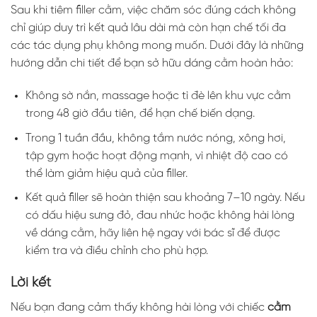
Sau khi tiêm filler cằm, việc chăm sóc đúng cách không
chỉ giúp duy trì kết quả lâu dài mà còn hạn chế tối đa
các tác dụng phụ không mong muốn. Dưới đây là những
hướng dẫn chi tiết để bạn sở hữu dáng cằm hoàn hảo:
Không sờ nắn, massage hoặc tì đè lên khu vực cằm
trong 48 giờ đầu tiên, để hạn chế biến dạng.
Trong 1 tuần đầu, không tắm nước nóng, xông hơi,
tập gym hoặc hoạt động mạnh, vì nhiệt độ cao có
thể làm giảm hiệu quả của filler.
Kết quả filler sẽ hoàn thiện sau khoảng 7–10 ngày. Nếu
có dấu hiệu sưng đỏ, đau nhức hoặc không hài lòng
về dáng cằm, hãy liên hệ ngay với bác sĩ để được
kiểm tra và điều chỉnh cho phù hợp.
Lời kết
Nếu bạn đang cảm thấy không hài lòng với chiếc
cằm