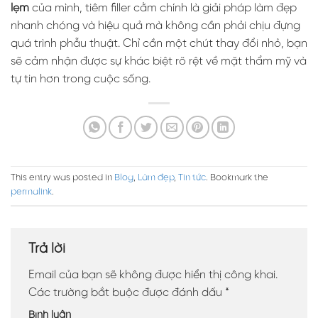
lẹm
của mình, tiêm filler cằm chính là giải pháp làm đẹp
nhanh chóng và hiệu quả mà không cần phải chịu đựng
quá trình phẫu thuật. Chỉ cần một chút thay đổi nhỏ, bạn
sẽ cảm nhận được sự khác biệt rõ rệt về mặt thẩm mỹ và
tự tin hơn trong cuộc sống.
This entry was posted in
Blog
,
Làm đẹp
,
Tin tức
. Bookmark the
permalink
.
Trả lời
Email của bạn sẽ không được hiển thị công khai.
Các trường bắt buộc được đánh dấu
*
Bình luận