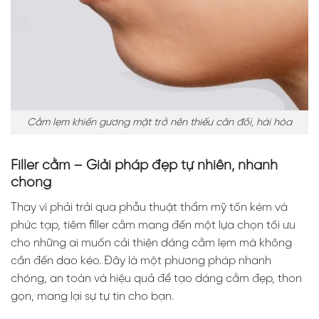
Cằm lẹm khiến gương mặt trở nên thiếu cân đối, hài hòa
Filler cằm – Giải pháp đẹp tự nhiên, nhanh
chóng
Thay vì phải trải qua phẫu thuật thẩm mỹ tốn kém và
phức tạp, tiêm filler cằm mang đến một lựa chọn tối ưu
cho những ai muốn cải thiện dáng cằm lẹm mà không
cần đến dao kéo. Đây là một phương pháp nhanh
chóng, an toàn và hiệu quả để tạo dáng cằm đẹp, thon
gọn, mang lại sự tự tin cho bạn.