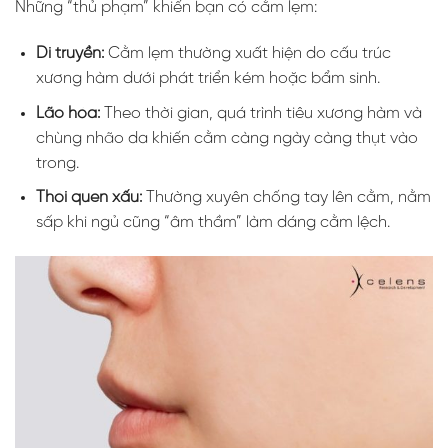
Những “thủ phạm” khiến bạn có cằm lẹm:
Di truyền:
Cằm lẹm thường xuất hiện do cấu trúc
xương hàm dưới phát triển kém hoặc bẩm sinh.
Lão hóa:
Theo thời gian, quá trình tiêu xương hàm và
chùng nhão da khiến cằm càng ngày càng thụt vào
trong.
Thói quen xấu:
Thường xuyên chống tay lên cằm, nằm
sấp khi ngủ cũng “âm thầm” làm dáng cằm lệch.