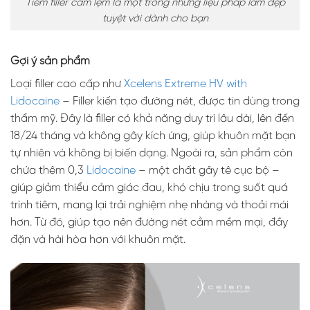
Tiêm filler cằm lẹm là một trong những liệu pháp làm đẹp
tuyệt vời dành cho bạn
Gợi ý sản phẩm
Loại filler cao cấp như
Xcelens Extreme HV with
Lidocaine
– Filler kiến tạo đường nét, được tin dùng trong
thẩm mỹ. Đây là filler có khả năng duy trì lâu dài, lên đến
18/24 tháng và không gây kích ứng, giúp khuôn mặt bạn
tự nhiên và không bị biến dạng. Ngoài ra, sản phẩm còn
chứa thêm 0,3
Lidocaine
– một chất gây tê cục bộ –
giúp giảm thiểu cảm giác đau, khó chịu trong suốt quá
trình tiêm, mang lại trải nghiệm nhẹ nhàng và thoải mái
hơn. Từ đó, giúp tạo nên đường nét cằm mềm mại, đầy
đặn và hài hòa hơn với khuôn mặt.