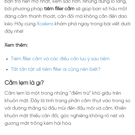
bạn trở nên mờ nhạt, kém sắc hơn. Nhưng đừng lo lắng,
bởi phương pháp
tiêm filler cằm
sẽ giúp bạn sở hữu một
dáng cằm thanh thoát, cân đối mà không cần đến dao
kéo. Hãy cùng
Xcelens
khám phá ngay trong bài viết dưới
đây nhé!
Xem thêm:
Tiêm filler cằm và các điều cần lưu ý sau tiêm
Tất tần tật về tiêm filler ai cũng nên biết?
Cằm lẹm là gì?
Cằm lẹm là một trong những “điểm trừ” khó giấu trên
khuôn mặt. Đây là tình trạng phần cằm thụt vào trong so
với đường thẳng từ đầu mũi đến đầu môi và cằm. Khiến
khuôn mặt thiếu cân đối, góc nghiêng không rõ nét và
gương mặt trông kém hài hòa.