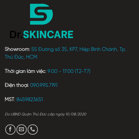
Showroom
:
55 Đường số 35, KP7, Hiệp Bình Chánh, Tp.
Thủ Đức, HCM
Thời gian làm việc
:
9:00 - 17:00 (T2-T7)
Điện thoại
:
090.995.7191
MST
:
8459823651
Do UBND Quận Thủ Đức cấp ngày 10/08/2020