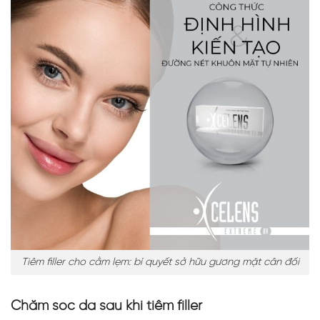
Tiêm filler cho cằm lẹm: bí quyết sở hữu gương mặt cân đối
Chăm sóc da sau khi tiêm filler