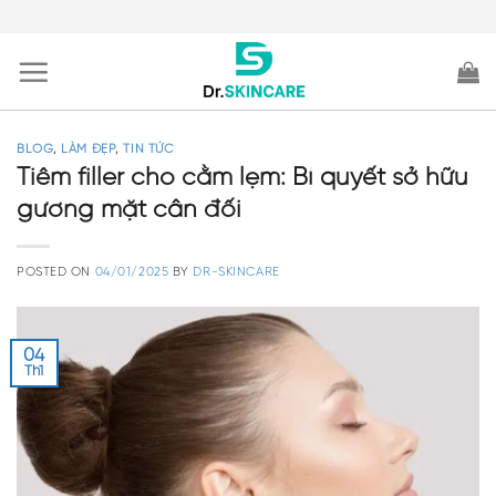
Skip
to
content
BLOG
,
LÀM ĐẸP
,
TIN TỨC
Tiêm filler cho cằm lẹm: Bí quyết sở hữu
gương mặt cân đối
POSTED ON
04/01/2025
BY
DR-SKINCARE
04
Th1