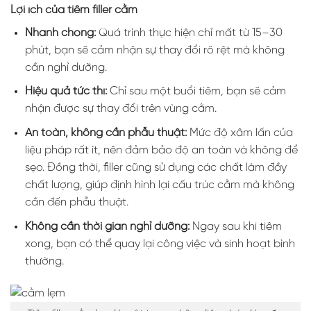
Lợi ích của tiêm filler cằm
Nhanh chóng:
Quá trình thực hiện chỉ mất từ 15–30
phút, bạn sẽ cảm nhận sự thay đổi rõ rệt mà không
cần nghỉ dưỡng.
Hiệu quả tức thì:
Chỉ sau một buổi tiêm, bạn sẽ cảm
nhận được sự thay đổi trên vùng cằm.
An toàn, không cần phẫu thuật:
Mức độ xâm lấn của
liệu pháp rất ít, nên đảm bảo độ an toàn và không để
sẹo. Đồng thời, filler cũng sử dụng các chất làm đầy
chất lượng, giúp định hình lại cấu trúc cằm mà không
cần đến phẫu thuật.
Không cần thời gian nghỉ dưỡng:
Ngay sau khi tiêm
xong, bạn có thể quay lại công việc và sinh hoạt bình
thường.