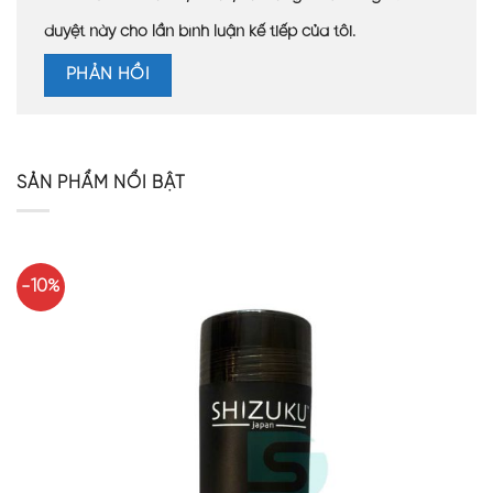
duyệt này cho lần bình luận kế tiếp của tôi.
SẢN PHẨM NỔI BẬT
-10%