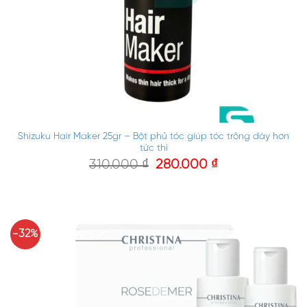
Shizuku Hair Maker 25gr – Bột phủ tóc giúp tóc trông dày hơn
tức thì
310.000
₫
280.000
₫
-32%