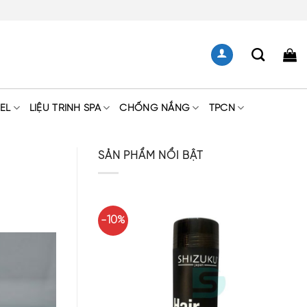
EL
LIỆU TRÌNH SPA
CHỐNG NẮNG
TPCN
SẢN PHẨM NỔI BẬT
-10%