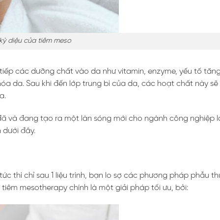
kỳ diệu của tiêm meso
tiếp các dưỡng chất vào da như vitamin, enzyme, yếu tố tăng
hóa da. Sau khi đến lớp trung bì của da, các hoạt chất này sẽ 
a.
 đã và đang tạo ra một làn sóng mới cho ngành công nghiệp 
 dưới đây.
c thì chỉ sau 1 liệu trình, bạn lo sợ các phương pháp phẫu t
iêm mesotherapy chính là một giải pháp tối ưu, bởi: