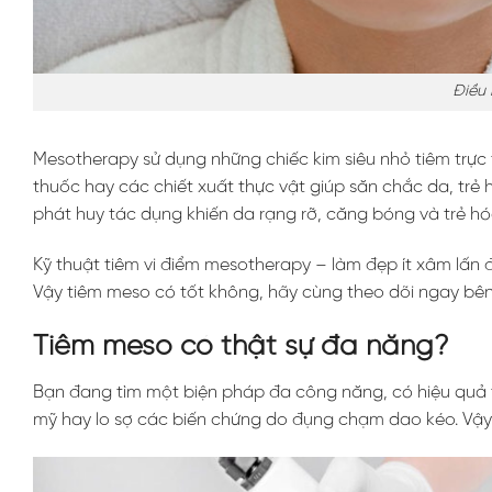
Điều 
Mesotherapy sử dụng những chiếc kim siêu nhỏ tiêm trực 
thuốc hay các chiết xuất thực vật giúp săn chắc da, trẻ 
phát huy tác dụng khiến da rạng rỡ, căng bóng và trẻ hó
Kỹ thuật tiêm vi điểm mesotherapy – làm đẹp ít xâm lấn
Vậy tiêm meso có tốt không, hãy cùng theo dõi ngay bên
Tiêm meso có thật sự đa năng?
Bạn đang tìm một biện pháp đa công năng, có hiệu quả tứ
mỹ hay lo sợ các biến chứng do đụng chạm dao kéo. Vậy t