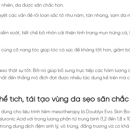
ự nhiên, da được săn chắc hơn.
quyết các vấn đề rối loạn sắc tố như nám, tàn nhang, sạm da
m soát, tiết chế bã nhờn cải thiện tình trạng mụn trứng cá, 
, củng cố nang tóc giúp tóc có sức đề kháng tốt hơn, giảm b
so thật sự tốt. Bởi nó giúp bổ sung trực tiếp các hàm lượng
 chất đến thẳng mô đích đạt được nhiều tác dụng kể trên mà 
ể tích, tái tạo vùng da sẹo săn chắc
ùng cho liệu trình tiêm mesotherapy là Doublyx Evo. Skin Bo
ronic Acid với trọng lượng phân tử trung bình (1,2 đến 1,8 x 1
trong dung dịch đệm sinh lý, vô trùng, đẳng trương và có kh