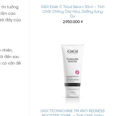
GIGI Ester C Total Serum 30ml – Tinh
 tin tưởng
Chất Chống Oxy Hóa, Dưỡng Sáng
 tầm cao
Da
ưới đây của
2.950.000
₫
 nhiên,
ãi đến sau
c có vấn đề
+
GIGI TECMACHINE TM ANTI REDNESS
BOOSTER 200ML – Tinh Chất Giảm