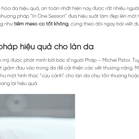
hóa da hiệu quả, an toàn nhất hiện nay được rất nhiều người
 phương pháp “In One Session” đưa hiệu suất làm đẹp lên một
ng như
tiêm meso có tốt không
, cùng theo dõi ngay bài viết d
 pháp hiệu quả cho làn da
 mỹ được phát minh bởi bác sĩ người Pháp – Michel Pistor. Tuy
 giảm đau vào trong da để cải thiện các vết thương nặng. M
ư một hình thức “cứu cánh” cho làn da chịu tổn thương hoặ
ang lại hiệu quả.