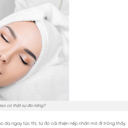
eso có thật sự đa năng?
a ngay tức thì, từ đó cải thiện nếp nhăn mờ đi trông thấy.