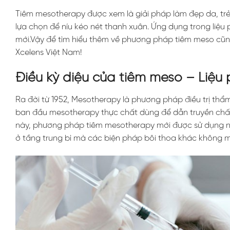
Tiêm mesotherapy được xem là giải pháp làm đẹp da, trẻ 
lựa chọn để níu kéo nét thanh xuân. Ứng dụng trong liệu
mới.Vậy để tìm hiểu thêm về phương pháp tiêm meso cũ
Xcelens Việt Nam!
Điều kỳ diệu của tiêm meso – Liệu
Ra đời từ 1952, Mesotherapy là phương pháp điều trị thẩm
ban đầu mesotherapy thực chất dùng để dẫn truyền chất
này, phương pháp tiêm mesotherapy mới được sử dụng nh
ở tầng trung bì mà các biện pháp bôi thoa khác không m