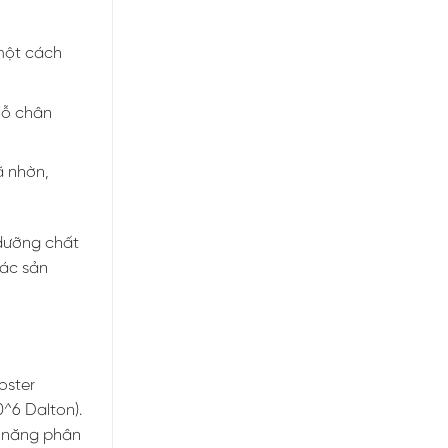
 một cách
lỗ chân
ã nhờn,
 dưỡng chất
các sản
oster
0^6 Dalton).
ả năng phân