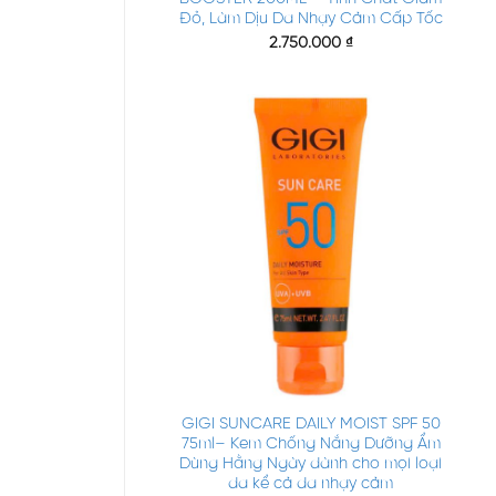
Đỏ, Làm Dịu Da Nhạy Cảm Cấp Tốc
2.750.000
₫
+
GIGI SUNCARE DAILY MOIST SPF 50
75ml– Kem Chống Nắng Dưỡng Ẩm
Dùng Hằng Ngày dành cho mọi loại
da kể cả da nhạy cảm