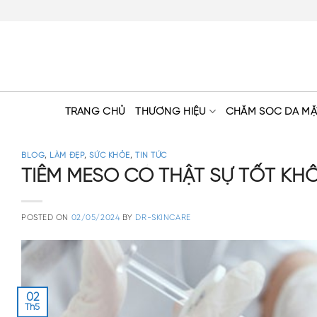
Skip
to
content
TRANG CHỦ
THƯƠNG HIỆU
CHĂM SÓC DA MẶ
BLOG
,
LÀM ĐẸP
,
SỨC KHỎE
,
TIN TỨC
TIÊM MESO CÓ THẬT SỰ TỐT KH
POSTED ON
02/05/2024
BY
DR-SKINCARE
02
Th5