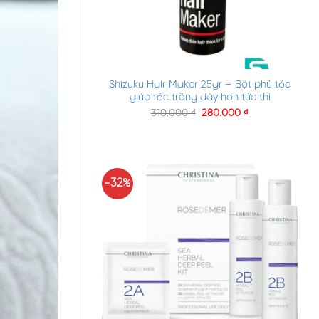
+
Shizuku Hair Maker 25gr – Bột phủ tóc
giúp tóc trông dày hơn tức thì
310.000
₫
280.000
₫
-32%