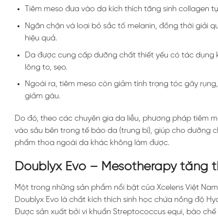
Tiêm meso đưa vào da kích thích tăng sinh collagen t
Ngăn chặn và loại bỏ sắc tố melanin, đồng thời giải 
hiệu quả.
Da được cung cấp dưỡng chất thiết yếu có tác dụng kiể
lông to, sẹo.
Ngoài ra, tiêm meso còn giảm tình trạng tóc gãy rụng
giảm gàu.
Do đó, theo các chuyên gia da liễu, phương pháp tiêm me
vào sâu bên trong tế bào da (trung bì), giúp cho dưỡng
phẩm thoa ngoài da khác không làm được.
Doublyx Evo – Mesotherapy tăng th
Một trong những sản phẩm nổi bật của Xcelens Việt Nam d
Doublyx Evo là chất kích thích sinh học chứa nồng độ Hyalu
Được sản xuất bởi vi khuẩn Streptococcus equi, bào chế 