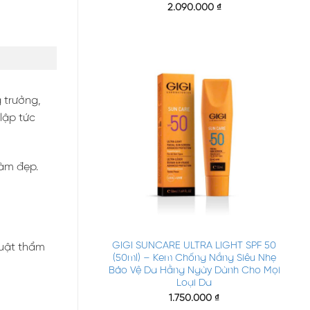
2.090.000
₫
 trưởng,
lập tức
làm đẹp.
+
GIGI SUNCARE ULTRA LIGHT SPF 50
huật thẩm
(50ml) – Kem Chống Nắng Siêu Nhẹ
Bảo Vệ Da Hằng Ngày Dành Cho Mọi
Loại Da
1.750.000
₫