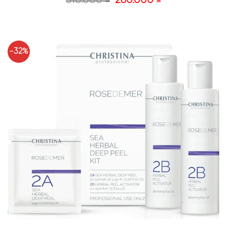
310.000
₫
280.000
₫
-32%