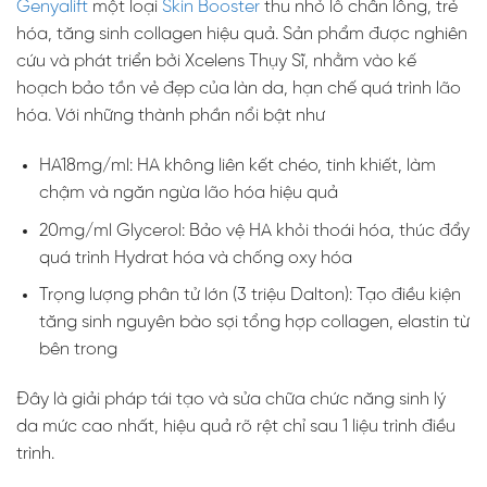
Genyalift
một loại
Skin Booster
thu nhỏ lỗ chân lông, trẻ
hóa, tăng sinh collagen hiệu quả. Sản phẩm được nghiên
cứu và phát triển bởi Xcelens Thụy Sĩ, nhằm vào kế
hoạch bảo tồn vẻ đẹp của làn da, hạn chế quá trình lão
hóa. Với những thành phần nổi bật như
HA18mg/ml: HA không liên kết chéo, tinh khiết, làm
chậm và ngăn ngừa lão hóa hiệu quả
20mg/ml Glycerol: Bảo vệ HA khỏi thoái hóa, thúc đẩy
quá trình Hydrat hóa và chống oxy hóa
Trọng lượng phân tử lớn (3 triệu Dalton): Tạo điều kiện
tăng sinh nguyên bào sợi tổng hợp collagen, elastin từ
bên trong
Đây là giải pháp tái tạo và sửa chữa chức năng sinh lý
da mức cao nhất, hiệu quả rõ rệt chỉ sau 1 liệu trình điều
trình.