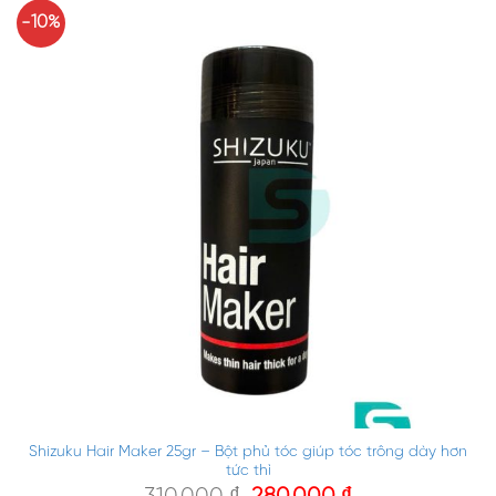
-10%
Shizuku Hair Maker 25gr – Bột phủ tóc giúp tóc trông dày hơn
tức thì