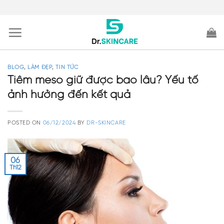
Skip
to
content
BLOG
,
LÀM ĐẸP
,
TIN TỨC
Tiêm meso giữ được bao lâu? Yếu tố
ảnh hưởng đến kết quả
POSTED ON
06/12/2024
BY
DR-SKINCARE
06
Th12