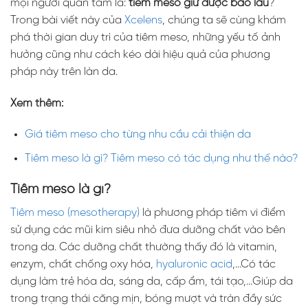
mọi người quan tâm là:
tiêm meso giữ được bao lâu
?
Trong bài viết này của
Xcelens
, chúng ta sẽ cùng khám
phá thời gian duy trì của tiêm meso, những yếu tố ảnh
hưởng cũng như cách kéo dài hiệu quả của phương
pháp này trên làn da.
Xem thêm:
Giá tiêm meso cho từng nhu cầu cải thiện da
Tiêm meso là gì? Tiêm meso có tác dụng như thế nào?
Tiêm meso là gì?
Tiêm meso (mesotherapy)
là phương pháp tiêm vi điểm
sử dụng các mũi kim siêu nhỏ đưa dưỡng chất vào bên
trong da. Các dưỡng chất thường thấy đó là vitamin,
enzym, chất chống oxy hóa,
hyaluronic acid
,…Có tác
dụng làm trẻ hóa da, sáng da, cấp ẩm, tái tạo,…Giúp da
trong trạng thái căng mịn, bóng mượt và tràn đầy sức