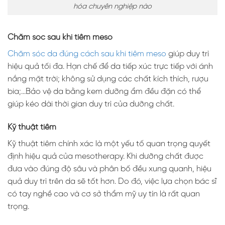
hóa chuyên nghiệp nào
Chăm sóc sau khi tiêm meso
Chăm sóc da đúng cách sau khi tiêm meso
giúp duy trì
hiệu quả tối đa. Hạn chế để da tiếp xúc trực tiếp với ánh
nắng mặt trời; không sử dụng các chất kích thích, rượu
bia;…Bảo vệ da bằng kem dưỡng ẩm đều đặn có thể
giúp kéo dài thời gian duy trì của dưỡng chất.
Kỹ thuật tiêm
Kỹ thuật tiêm chính xác là một yếu tố quan trọng quyết
định hiệu quả của mesotherapy. Khi dưỡng chất được
đưa vào đúng độ sâu và phân bố đều xung quanh, hiệu
quả duy trì trên da sẽ tốt hơn. Do đó, việc lựa chọn bác sĩ
có tay nghề cao và cơ sở thẩm mỹ uy tín là rất quan
trọng.