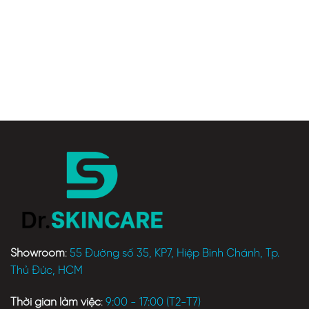
Showroom
:
55 Đường số 35, KP7, Hiệp Bình Chánh, Tp.
Thủ Đức, HCM
Thời gian làm việc
:
9:00 - 17:00 (T2-T7)