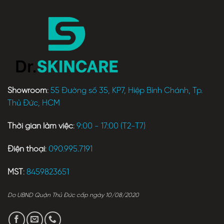
Showroom
:
55 Đường số 35, KP7, Hiệp Bình Chánh, Tp.
Thủ Đức, HCM
Thời gian làm việc
:
9:00 - 17:00 (T2-T7)
Điện thoại
:
090.995.7191
MST
:
8459823651
Do UBND Quận Thủ Đức cấp ngày 10/08/2020