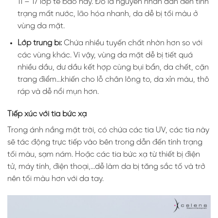
11 – 17 lớp tế bào này. Đó là nguyên nhân dẫn đến tình
trạng mất nước, lão hóa nhanh, da dễ bị tối màu ở
vùng da mặt.
Lớp trung bì:
Chứa nhiều tuyến chất nhờn hơn so với
các vùng khác. Vì vậy, vùng da mặt dễ bị tiết quá
nhiều dầu, dư dầu kết hợp cùng bụi bẩn, da chết, cặn
trang điểm…khiến cho lỗ chân lông to, da xỉn màu, thô
ráp và dễ nổi mụn hơn.
Tiếp xúc với tia bức xạ
Trong ánh nắng mặt trời, có chứa các tia UV, các tia này
sẽ tác động trực tiếp vào bên trong dẫn đến tình trạng
tối màu, sạm nám. Hoặc các tia bức xạ từ thiết bị điện
tử, máy tính, điện thoại,…dễ làm da bị tăng sắc tố và trở
nên tối màu hơn với da tay.