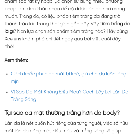
chăm sóc rất kỹ hoặc lựa chọn sử dụng nhiều phương
pháp làm đẹp khác nhau để có được làn da như mong
muốn. Trong đó, có liệu pháp tiêm trắng da đang trở
thành trào lưu trong thời gian gần đây. Vậy
tiêm trắng da
là gì
? Nên lựa chọn sản phẩm tiêm trắng nào? Hãy cùng
Xcelens khám phá chi tiết ngay qua bài viết dưới đây
nhé!
Xem thêm:
Cách khắc phục da mặt bị khô, giữ cho da luôn láng
mịn
Vì Sao Da Mặt Không Đều Màu? Cách Lấy Lại Làn Da
Trắng Sáng
Tại sao da mặt thường trắng hơn da body?
Làn da là nét cuốn hút riêng của từng người, việc sở hữu
một làn da căng mịn, đều màu và trắng sáng sẽ giúp