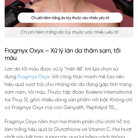
Chi phí tiêm trắng da tùy thuộc vào nhiều yếu tố
Fragmyx Oxyx – Xử lý làn da thâm sạm, tối
màu
Làn da tối màu được xử lý “triệt để” khi lựa chọn sử
dụng
Fragmyx Oxyx
. Với công thức mạnh mẽ tạo nên
hiệu quả vượt trội cho những làn da đang gặp tình trạng
sạm nám, tối màu. Thuộc tập đoàn Xcelens International
tại Thụy Sĩ, gồm nhiều dòng sản phẩm nổi bật. Không chỉ
có Fragmyx Oxyx mà còn Genyalift, Peptidyal 115,…
Fragmyx Oxyx nắm trọn hai thành phần chủ chốt hỗ trợ
làm trắng hiệu quả là Glutathione và Vitamin C. Hai hoạt
chất này kết hợp, tương tác qua lại bằng cách thông