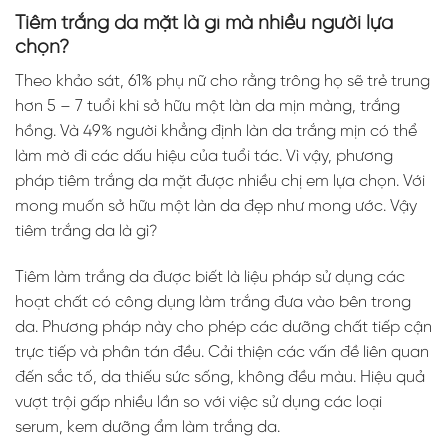
Tiêm trắng da mặt là gì mà nhiều người lựa
chọn?
Theo khảo sát, 61% phụ nữ cho rằng trông họ sẽ trẻ trung
hơn 5 – 7 tuổi khi sở hữu một làn da mịn màng, trắng
hồng. Và 49% người khẳng định làn da trắng mịn có thể
làm mờ đi các dấu hiệu của tuổi tác. Vì vậy, phương
pháp tiêm trắng da mặt được nhiều chị em lựa chọn. Với
mong muốn sở hữu một làn da đẹp như mong ước. Vậy
tiêm trắng da là gì?
Tiêm làm trắng da được biết là liệu pháp sử dụng các
hoạt chất có công dụng làm trắng đưa vào bên trong
da. Phương pháp này cho phép các dưỡng chất tiếp cận
trực tiếp và phân tán đều. Cải thiện các vấn đề liên quan
đến sắc tố, da thiếu sức sống, không đều màu. Hiệu quả
vượt trội gấp nhiều lần so với việc sử dụng các loại
serum, kem dưỡng ẩm làm trắng da.