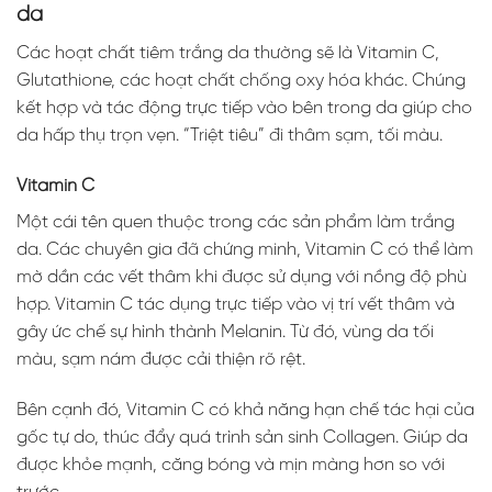
da
Các hoạt chất tiêm trắng da thường sẽ là Vitamin C,
Glutathione, các hoạt chất chống oxy hóa khác. Chúng
kết hợp và tác động trực tiếp vào bên trong da giúp cho
da hấp thụ trọn vẹn. “Triệt tiêu” đi thâm sạm, tối màu.
Vitamin C
Một cái tên quen thuộc trong các sản phẩm làm trắng
da. Các chuyên gia đã chứng minh, Vitamin C có thể làm
mờ dần các vết thâm khi được sử dụng với nồng độ phù
hợp. Vitamin C tác dụng trực tiếp vào vị trí vết thâm và
gây ức chế sự hình thành Melanin. Từ đó, vùng da tối
màu, sạm nám được cải thiện rõ rệt.
Bên cạnh đó, Vitamin C có khả năng hạn chế tác hại của
gốc tự do, thúc đẩy quá trình sản sinh Collagen. Giúp da
được khỏe mạnh, căng bóng và mịn màng hơn so với