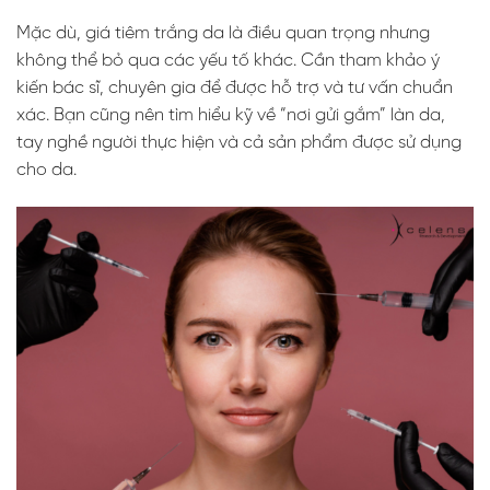
Mặc dù, giá tiêm trắng da là điều quan trọng nhưng
không thể bỏ qua các yếu tố khác. Cần tham khảo ý
kiến bác sĩ, chuyên gia để được hỗ trợ và tư vấn chuẩn
xác. Bạn cũng nên tìm hiểu kỹ về “nơi gửi gắm” làn da,
tay nghề người thực hiện và cả sản phẩm được sử dụng
cho da.