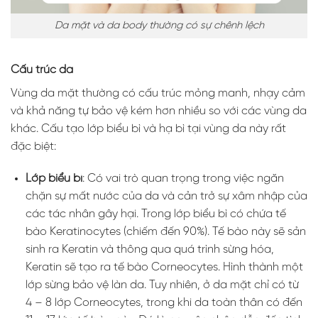
Da mặt và da body thường có sự chênh lệch
Cấu trúc da
Vùng da mặt thường có cấu trúc mỏng manh, nhạy cảm
và khả năng tự bảo vệ kém hơn nhiều so với các vùng da
khác. Cấu tạo lớp biểu bì và hạ bì tại vùng da này rất
đặc biệt:
Lớp biểu bì
: Có vai trò quan trọng trong việc ngăn
chặn sự mất nước của da và cản trở sự xâm nhập của
các tác nhân gây hại. Trong lớp biểu bì có chứa tế
bào Keratinocytes (chiếm đến 90%). Tế bào này sẽ sản
sinh ra Keratin và thông qua quá trình sừng hóa,
Keratin sẽ tạo ra tế bào Corneocytes. Hình thành một
lớp sừng bảo vệ làn da. Tuy nhiên, ở da mặt chỉ có từ
4 – 8 lớp Corneocytes, trong khi da toàn thân có đến