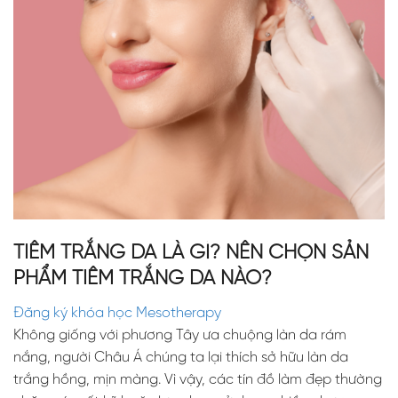
TIÊM TRẮNG DA LÀ GÌ? NÊN CHỌN SẢN
PHẨM TIÊM TRẮNG DA NÀO?
Đăng ký khóa học Mesotherapy
Không giống với phương Tây ưa chuộng làn da rám
nắng, người Châu Á chúng ta lại thích sở hữu làn da
trắng hồng, mịn màng. Vì vậy, các tín đồ làm đẹp thường