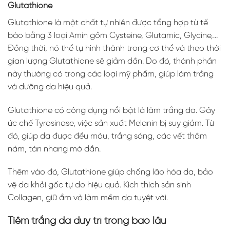
Glutathione
Glutathione là một chất tự nhiên được tổng hợp từ tế
bào bằng 3 loại Amin gồm Cysteine, Glutamic, Glycine,…
Đồng thời, nó thể tự hình thành trong cơ thể và theo thời
gian lượng Glutathione sẽ giảm dần. Do đó, thành phần
này thường có trong các loại mỹ phẩm, giúp làm trắng
và dưỡng da hiệu quả.
Glutathione có công dụng nổi bật là làm trắng da. Gây
ức chế Tyrosinase, việc sản xuất Melanin bị suy giảm. Từ
đó, giúp da được đều màu, trắng sáng, các vết thâm
nám, tàn nhang mờ dần.
Thêm vào đó, Glutathione giúp chống lão hóa da, bảo
vệ da khỏi gốc tự do hiệu quả. Kích thích sản sinh
Collagen, giữ ẩm và làm mềm da tuyệt vời.
Tiêm trắng da duy trì trong bao lâu