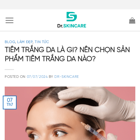
Skip
to
content
BLOG
,
LÀM ĐẸP
,
TIN TỨC
TIÊM TRẮNG DA LÀ GÌ? NÊN CHỌN SẢN
PHẨM TIÊM TRẮNG DA NÀO?
POSTED ON
07/07/2024
BY
DR-SKINCARE
07
Th7