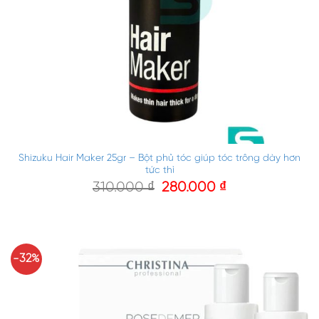
Shizuku Hair Maker 25gr – Bột phủ tóc giúp tóc trông dày hơn
tức thì
310.000
₫
280.000
₫
-32%