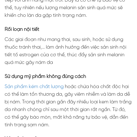
tiếp với ánh nắng mặt trời. Đây là cơ chế tự bảo vệ cơ
thể, tuy nhiên nếu lượng melanin sản sinh quá mức sẽ
khiến cho làn da gặp tình trạng nám.
Rối loạn nội tiết
Các giai đoạn như mang thai, sau sinh, hoặc sử dụng
thuốc tránh thai,… làm ảnh hưởng đến việc sản sinh nội
tiết tố estrogen của cơ thể, thúc đẩy sản sinh melanin
quá mức gây nám da
Sử dụng mỹ phẩm không đúng cách
Sản phẩm kém chất lượng
hoặc chứa hóa chất độc hại
có thể làm tổn thương da, gây viêm nhiễm và làm da dễ
bị nám. Trong thời gian gần đây nhiều loại kem làm trắng
da nhanh chóng chỉ sau một thời gian rất ngắn. Từ đó,
có thể gây bào mòn, mất khả năng tự bảo vệ, dẫn đến
tình trạng sạm nám.