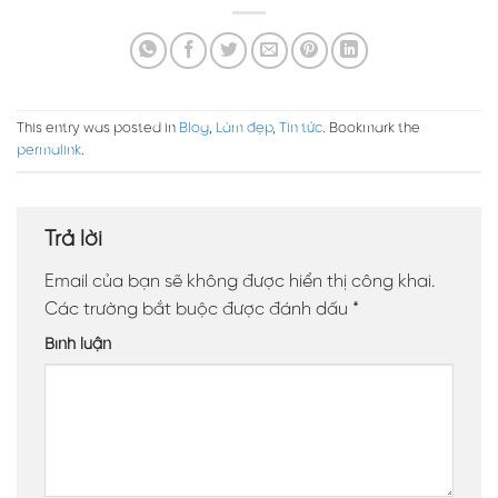
This entry was posted in
Blog
,
Làm đẹp
,
Tin tức
. Bookmark the
permalink
.
Trả lời
Email của bạn sẽ không được hiển thị công khai.
Các trường bắt buộc được đánh dấu
*
Bình luận