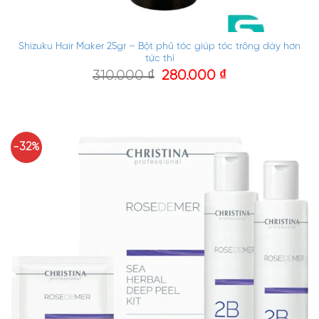
Shizuku Hair Maker 25gr – Bột phủ tóc giúp tóc trông dày hơn
tức thì
310.000
₫
280.000
₫
-32%