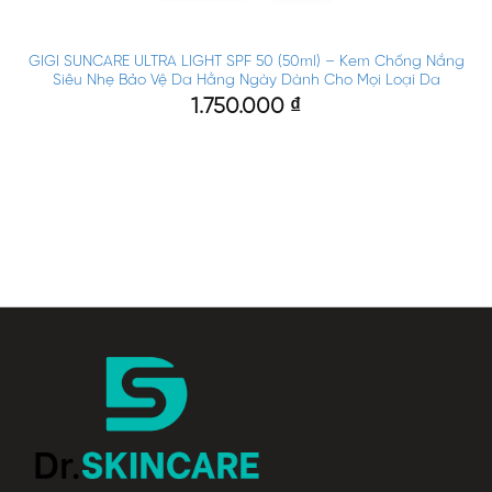
GIGI SUNCARE ULTRA LIGHT SPF 50 (50ml) – Kem Chống Nắng
Siêu Nhẹ Bảo Vệ Da Hằng Ngày Dành Cho Mọi Loại Da
1.750.000
₫