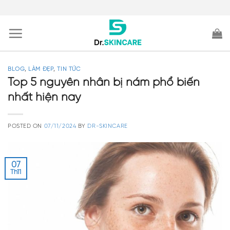
Skip
to
content
BLOG
,
LÀM ĐẸP
,
TIN TỨC
Top 5 nguyên nhân bị nám phổ biến
nhất hiện nay
POSTED ON
07/11/2024
BY
DR-SKINCARE
07
Th11