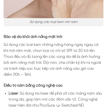
Sử dụng các loại kem mờ nám
Bảo vệ da khỏi ánh nắng mặt trời
Sử dụng các loại kem chống nắng hàng ngày ngay cả
khi trời râm mát, chọn loại có chỉ số SPF từ 30 trở lên.
Thoa đều và đủ lượng lên các vùng da dễ bị ảnh hưởng
bởi ánh nắng mặt trời. Đội nón, che chắn kỹ khi ra ngoài
và tránh tiếp xúc trực tiếp với ánh nắng vào giờ cao
điểm (10h – 16h).
Điều trị nám bằng công nghệ cao
Laser
: Sử dụng tia laser để phá vỡ các mảng nám sâu
trong da, giúp làm mờ các đốm sắc tố. Công nghệ
laser hiện đại như PicoSure, Q-Switched ND