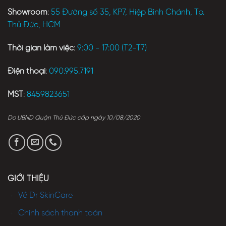
Showroom
:
55 Đường số 35, KP7, Hiệp Bình Chánh, Tp.
Thủ Đức, HCM
Thời gian làm việc
:
9:00 - 17:00 (T2-T7)
Điện thoại
:
090.995.7191
MST
:
8459823651
Do UBND Quận Thủ Đức cấp ngày 10/08/2020
GIỚI THIỆU
Về Dr SkinCare
Chính sách thanh toán