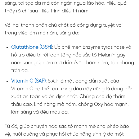
sáng, tái tạo da mà còn ngăn ngừa lão hóa. Hiệu quả
thấy rõ chỉ sau 1 liệu trình điều trị nám.
Với hai thành phần chủ chốt có công dụng tuyệt vời
trong việc làm mờ nám, sáng da:
Glutathione (GSH)
:
Ức chế men Enzyme tyrosinase và
hỗ trợ điều trị rối loạn tăng hắc sắc tố Melanin gây
nám sạm giúp làm mờ đốm/vết thâm nám, tàn nhang
trên da.
Vitamin C (SAP)
: S.A.P là một dạng dẫn xuất của
Vitamin C có thể tan trong dầu đây cũng là dạng dẫn
xuất an toàn và ổn định nhất. Chúng cho độ thẩm
thấu cao, khả năng mờ nám, chống Oxy hóa mạnh,
làm sáng và đều màu da.
Từ đó, giúp chuyển hóa sắc tố mạnh mẽ cho phép bảo
vệ, nuôi dưỡng và phục hồi chức năng sinh lý da một