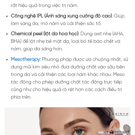
rất hiệu quả trong việc trị nám.
Công nghệ IPL (Ánh sáng xung cường độ cao)
: Giúp
làm sáng da, mờ nám và cải thiện sắc tố.
Chemical peel (lột da hóa học)
: Dùng axit nhẹ (AHA,
BHA) để lột nhẹ bề mặt da, loại bỏ tế bào chết và
nám, giúp da sáng hơn.
Mesotherapy:
Phương pháp được ưa chuộng nhất, sử
dụng mũi kim siêu nhỏ đưa dưỡng chất vào sâu bên
trong da và cải thiện các loại nám khác nhau. Meso
tác động cho phép dưỡng chất tác động trực tiếp
cũng như cho hiệu quả rõ rệt hơn các cách điều trị
phía trên.