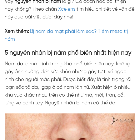
Vậy
nguyên nhân bị nám
là gì? Có cách nào cải thiện
hay không? Theo chân
Xcelens
tìm hiểu chi tiết về vấn đề
này qua bài viết dưới đây nhé!
Xem thêm:
Bị nám da mặt phải làm sao? Tiêm meso trị
nám
5 nguyên nhân bị nám phổ biến nhất hiện nay
Nám da là một tình trạng khá phổ biến hiện nay, không
gây ảnh hưởng đến sức khỏe nhưng gây tự ti về ngoại
hình cho người mắc phải. Được biết đây là tình trạng rối
loạn sắc tố da, gặp ở cả nam lẫn nữ. Xuất hiện ở nhiều
khu vực khác nhau trên cơ thể như má, môi, trán, cổ,
lưng và cánh tay. Nguyên nhân bị nám có thể do: