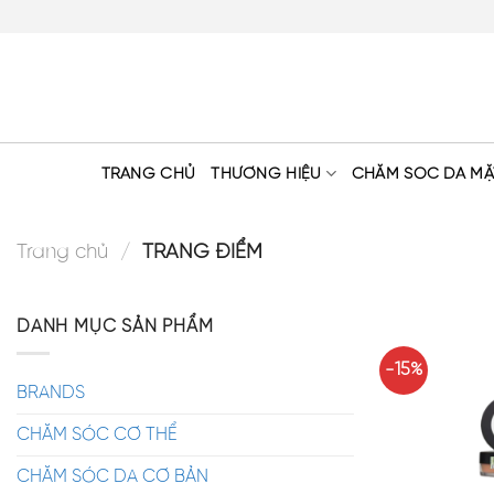
Skip
to
content
TRANG CHỦ
THƯƠNG HIỆU
CHĂM SÓC DA MẶ
Trang chủ
/
TRANG ĐIỂM
DANH MỤC SẢN PHẨM
-15%
BRANDS
CHĂM SÓC CƠ THỂ
CHĂM SÓC DA CƠ BẢN