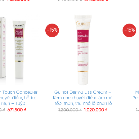
-15%
-15%
+
+
r Touch Concealer
Guinot Derma Liss Cream –
M
huyết điểm, hỗ trợ
Kem che khuyết điểm làm mờ
Per
rị mụn – Tuýp
nếp nhăn, thu nhỏ lỗ chân lô
00
₫
671.500
₫
1.200.000
₫
1.020.000
₫
1