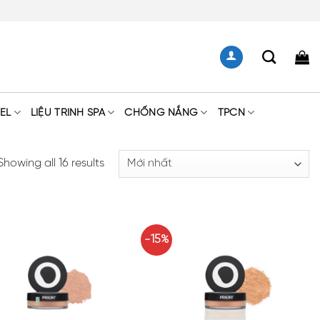
EL
LIỆU TRÌNH SPA
CHỐNG NẮNG
TPCN
Showing all 16 results
-15%