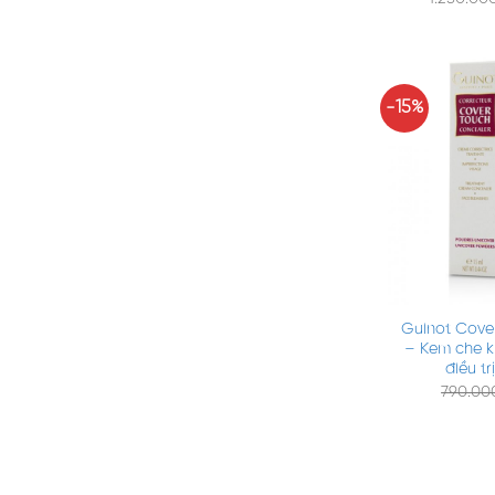
-15%
+
Guinot Cove
– Kem che k
điều t
790.0