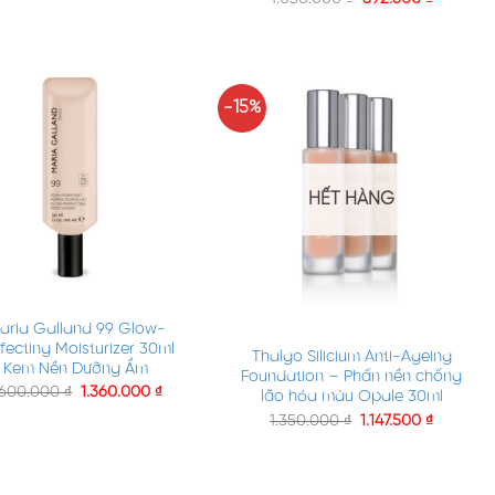
-15%
HẾT HÀNG
+
aria Galland 99 Glow-
fecting Moisturizer 30ml
Thalgo Silicium Anti-Ageing
Kem Nền Dưỡng Ẩm
Foundation – Phấn nền chống
.600.000
₫
1.360.000
₫
lão hóa màu Opale 30ml
1.350.000
₫
1.147.500
₫