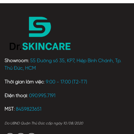
Showroom
:
55 Đường số 35, KP7, Hiệp Bình Chánh, Tp.
Thủ Đức, HCM
Thời gian làm việc
:
9:00 - 17:00 (T2-T7)
Điện thoại
:
090.995.7191
MST
:
8459823651
Do UBND Quận Thủ Đức cấp ngày 10/08/2020