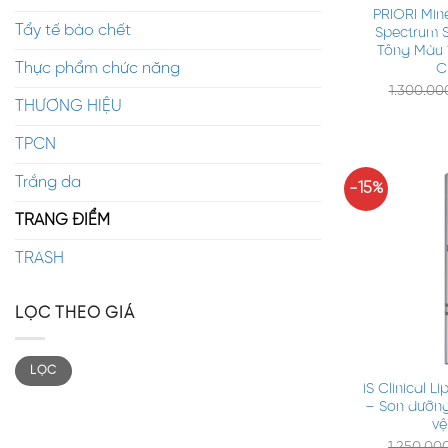
PRIORI Min
Tẩy tế bào chết
Spectrum S
Tông Màu 
Thực phẩm chức năng
C
1.300.0
THƯƠNG HIỆU
TPCN
Trắng da
-15%
TRANG ĐIỂM
TRASH
LỌC THEO GIÁ
+
LỌC
iS Clinical L
– Son dưỡn
vệ
1.250.00