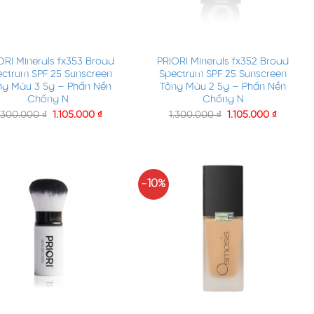
+
PRIORI Minerals fx352 Broad
ORI Minerals fx353 Broad
Spectrum SPF 25 Sunscreen
ctrum SPF 25 Sunscreen
Tông Màu 2 5g – Phấn Nền
ng Màu 3 5g – Phấn Nền
Chống N
Chống N
1.300.000
₫
1.105.000
₫
.300.000
₫
1.105.000
₫
-10%
+