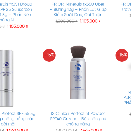
erals fx351 Broad
PRIORI Minerals fx350 Uber
PRIO
PF 25 Sunscreen
Finishing 12g – Phấn Lót Giúp
(ret
1 5g – Phấn Nền
Kiểm Soát Dầu, Cải Thiện
hống N
1.300.000
₫
1.105.000
₫
00
₫
1.105.000
₫
-15%
-15%
+
M
PER
+
PHẤ
ip Protect SPF 35 5g
iS Clinical Perfectint Powder
g chống nắng bảo
SPF40 Cream – Bộ phấn phủ
 đôi môi
chống nắng
0
₫
1.062.500
₫
2.900.000
₫
2.465.000
₫