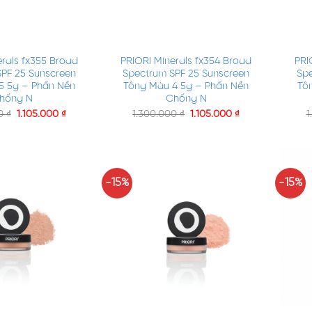
+
+
erals fx355 Broad
PRIORI Minerals fx354 Broad
PRI
PF 25 Sunscreen
Spectrum SPF 25 Sunscreen
Spe
5 5g – Phấn Nền
Tông Màu 4 5g – Phấn Nền
Tô
hống N
Chống N
00
₫
1.105.000
₫
1.300.000
₫
1.105.000
₫
1
-15%
-15%
+
+