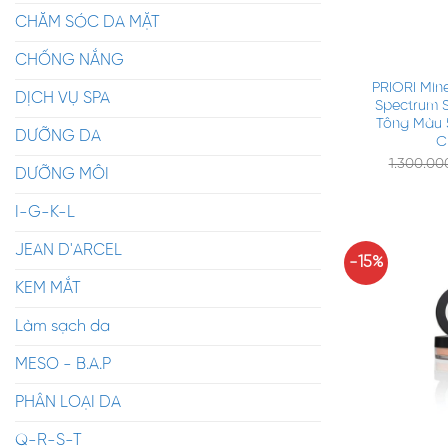
CHĂM SÓC DA MẶT
+
CHỐNG NẮNG
PRIORI Min
DỊCH VỤ SPA
Spectrum S
Tông Màu 
DƯỠNG DA
C
1.300.0
DƯỠNG MÔI
I-G-K-L
JEAN D'ARCEL
-15%
KEM MẮT
Làm sạch da
MESO - B.A.P
PHÂN LOẠI DA
+
Q-R-S-T