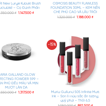
RI New Large Kabuki Brush
OSMOSIS BEAUTY FLAWLESS
ractable) – Cọ Đánh Phấn
FOUNDATION 30ML – KEM NỀN
CHE PHỦ CAO VÀ LÂU TRÔI
1.350.000
₫
1.147.500
₫
1.320.000
₫
1.188.000
₫
-15%
ARIA GALLAND GLOW
FECTING FOWDER 599 –
+
N PHỦ ĐỀU MÀU VÀ MỊN
MƯỢT LÀN DA
Maria Galland 505 Infinite Matt
1.550.000
₫
1.317.500
₫
Ink – Son lì màu sắc ấn tượng,
quý phái – Thỏi 6,5
1.050.000
₫
892.500
₫