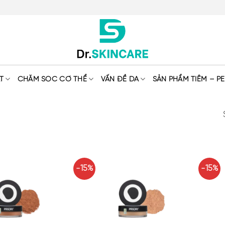
T
CHĂM SÓC CƠ THỂ
VẤN ĐỀ DA
SẢN PHẨM TIÊM – PE
-15%
-15%