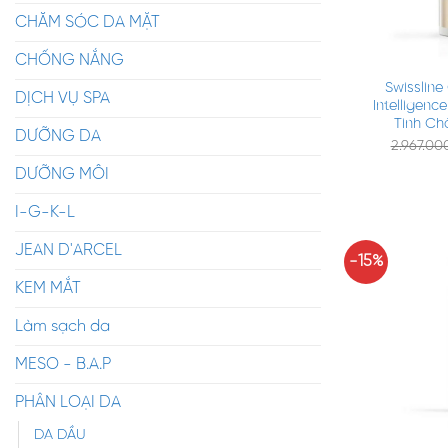
CHĂM SÓC DA MẶT
+
CHỐNG NẮNG
Swissline
DỊCH VỤ SPA
Intelligenc
Tinh Ch
DƯỠNG DA
2.967.0
DƯỠNG MÔI
I-G-K-L
JEAN D'ARCEL
-15%
KEM MẮT
Làm sạch da
MESO - B.A.P
PHÂN LOẠI DA
+
DA DẦU