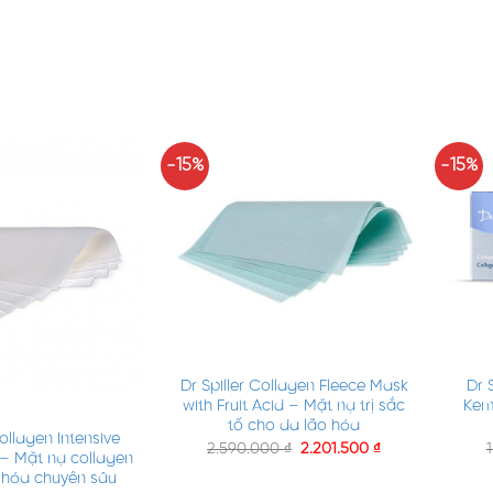
-15%
-15%
+
+
Dr Spiller Collagen Fleece Mask
Dr 
with Fruit Acid – Mặt nạ trị sắc
Kem
tố cho da lão hóa
Collagen Intensive
2.590.000
₫
2.201.500
₫
– Mặt nạ collagen
 hóa chuyên sâu