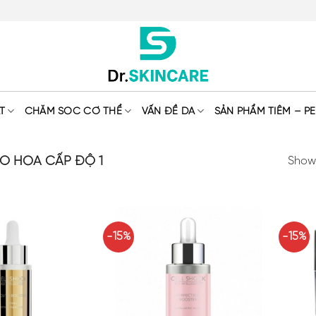
T
CHĂM SÓC CƠ THỂ
VẤN ĐỀ DA
SẢN PHẨM TIÊM – PE
O HÓA CẤP ĐỘ 1
Showi
-15%
-15%