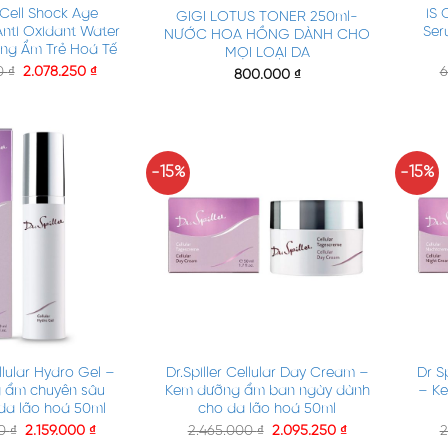
 Cell Shock Age
iS 
GIGI LOTUS TONER 250ml-
 Anti Oxidant Water
Ser
NƯỚC HOA HỒNG DÀNH CHO
ng Ẩm Trẻ Hoá Tế
MỌI LOẠI DA
0
₫
2.078.250
₫
6
800.000
₫
-15%
-15%
+
+
ellular Hydro Gel –
Dr.Spiller Cellular Day Cream –
Dr S
 ẩm chuyên sâu
Kem dưỡng ẩm ban ngày dành
– K
da lão hoá 50ml
cho da lão hoá 50ml
00
₫
2.159.000
₫
2.465.000
₫
2.095.250
₫
2