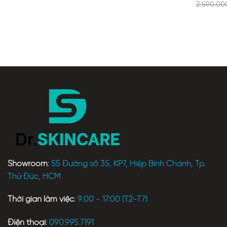
2.590.0
Showroom
:
55 Đường số 35, KP7, Hiệp Bình Chánh, Tp.
Thủ Đức, HCM
Thời gian làm việc
:
9:00 - 17:00 (T2-T7)
Điện thoại
:
090.995.7191