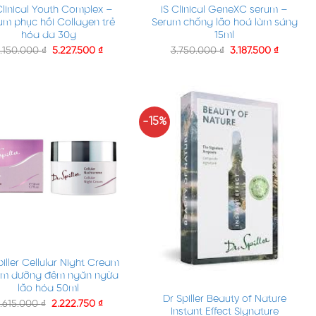
Clinical Youth Complex –
iS Clinical GeneXC serum –
um phục hồi Collagen trẻ
Serum chống lão hoá làm sáng
hóa da 30g
15ml
.150.000
₫
5.227.500
₫
3.750.000
₫
3.187.500
₫
-15%
piller Cellular Night Cream
+
em dưỡng đêm ngăn ngừa
lão hóa 50ml
Dr Spiller Beauty of Nature
.615.000
₫
2.222.750
₫
Instant Effect Signature