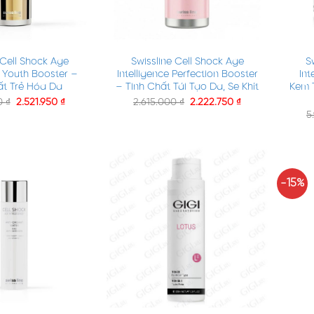
+
+
 Cell Shock Age
Swissline Cell Shock Age
S
e Youth Booster –
Intelligence Perfection Booster
Int
ất Trẻ Hóa Da
– Tinh Chất Tái Tạo Da, Se Khít
Kem 
00
₫
2.521.950
₫
2.615.000
₫
2.222.750
₫
5
-15%
+
+