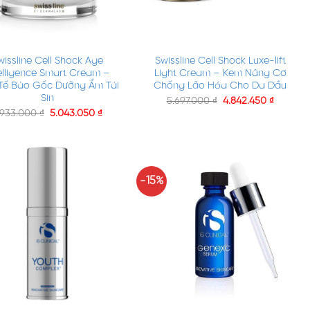
+
wissline Cell Shock Age
Swissline Cell Shock Luxe-lift
elligence Smart Cream –
Light Cream – Kem Nâng Cơ
Tế Bào Gốc Dưỡng Ẩm Tái
Chống Lão Hóa Cho Da Dầu
Sin
5.697.000
₫
4.842.450
₫
.933.000
₫
5.043.050
₫
-15%
+