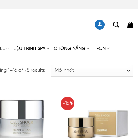
EL
LIỆU TRÌNH SPA
CHỐNG NẮNG
TPCN
ng 1–16 of 78 results
-15%