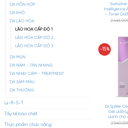
Swissline
DA HỖN HỢP
Intelligence
DA KHÔ
– Toner Dưỡ
2.445.00
DA LÃO HÓA
LÃO HÓA CẤP ĐỘ 1
LÃO HÓA CẤP ĐỘ 2
LÃO HÓA CẤP ĐỘ 3
-15%
DA MỤN
DA NÁM - TÀN NHANG
DA NHẠY CẢM - TREATMENT
DA SẬM MÀU
DA THƯỜNG
+
Q-R-S-T
Dr.Spiller C
Gel dưỡng
Tẩy tế bào chết
dành cho 
2.540.0
Thực phẩm chức năng