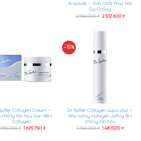
Ampoule – Tinh Chất Phục Hồi
Da Chống
2.956.000
₫
2.512.600
₫
-15%
+
Spiller Collagen Cream –
Dr Spiller Collagen aqua plus –
 chống lão hóa ban đêm
Nhũ tương collagen dưỡng ẩm
Collagen
chống lão hóa
1.995.000
₫
1.695.750
₫
1.750.000
₫
1.487.500
₫