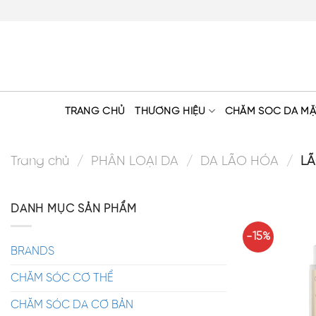
Skip
to
content
TRANG CHỦ
THƯƠNG HIỆU
CHĂM SÓC DA MẶ
Trang chủ
/
PHÂN LOẠI DA
/
DA LÃO HÓA
/
LÃ
DANH MỤC SẢN PHẨM
-15%
BRANDS
CHĂM SÓC CƠ THỂ
CHĂM SÓC DA CƠ BẢN