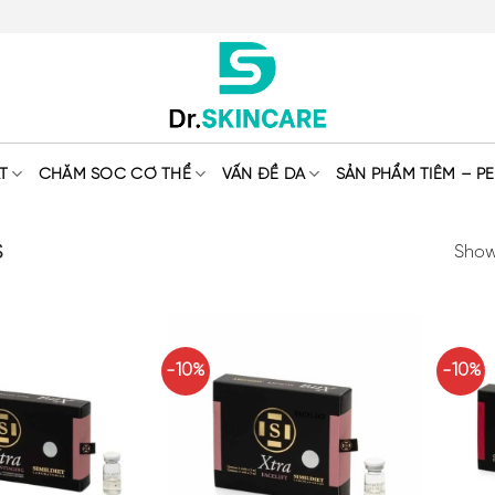
T
CHĂM SÓC CƠ THỂ
VẤN ĐỀ DA
SẢN PHẨM TIÊM – PE
S
Showi
-10%
-10%