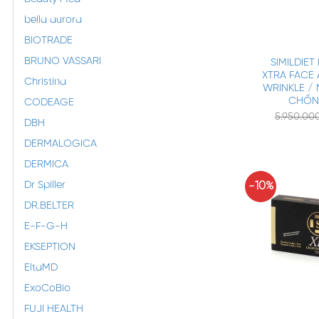
bella aurora
+
BIOTRADE
BRUNO VASSARI
SIMILDIE
XTRA FACE 
Christina
WRINKLE /
CHỐN
CODEAGE
5.950.00
DBH
DERMALOGICA
DERMICA
Dr Spiller
-10%
DR.BELTER
E-F-G-H
EKSEPTION
EltaMD
ExoCoBio
+
FUJI HEALTH