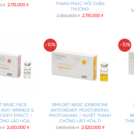
THANH PHỤC HỒI CHẤN
00
₫
2.115.000
₫
THƯƠNG
1
2.350.000
₫
2.115.000
₫
-10%
-10%
+
+
ET BASIC FACE
SIMILDIET BASIC IDEBENONE
 ANTI-WRINKLE &
ANTIOXIDANT, MOISTURIZING,
CIDITY EFFECT /
PHOTOAGING / HUYẾT THANH
R
ỐNG LÃO HÓA,
CHỐNG LÃO HÓA, D
THA
00
₫
2.610.000
₫
2.800.000
₫
2.520.000
₫
3