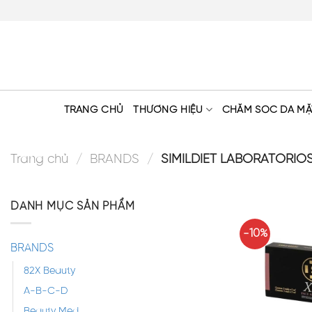
Skip
to
content
TRANG CHỦ
THƯƠNG HIỆU
CHĂM SÓC DA MẶ
Trang chủ
/
BRANDS
/
SIMILDIET LABORATORIO
DANH MỤC SẢN PHẨM
-10%
BRANDS
82X Beauty
A-B-C-D
Beauty Med