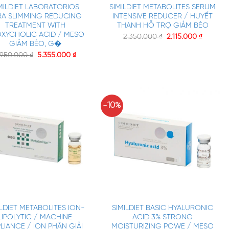
MILDIET LABORATORIOS
SIMILDIET METABOLITES SERUM
RA SLIMMING REDUCING
INTENSIVE REDUCER / HUYẾT
TREATMENT WITH
THANH HỖ TRỢ GIẢM BÉO
XYCHOLIC ACID / MESO
2.350.000
₫
2.115.000
₫
GIẢM BÉO, G�
.950.000
₫
5.355.000
₫
-10%
+
ILDIET METABOLITES ION-
SIMILDIET BASIC HYALURONIC
LIPOLYTIC / MACHINE
ACID 3% STRONG
LIANCE / ION PHÂN GIẢI
MOISTURIZING POWE / MESO