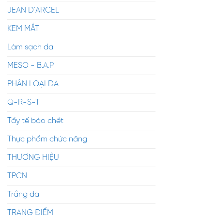
JEAN D'ARCEL
KEM MẮT
Làm sạch da
MESO - B.A.P
PHÂN LOẠI DA
Q-R-S-T
Tẩy tế bào chết
Thực phẩm chức năng
THƯƠNG HIỆU
TPCN
Trắng da
TRANG ĐIỂM