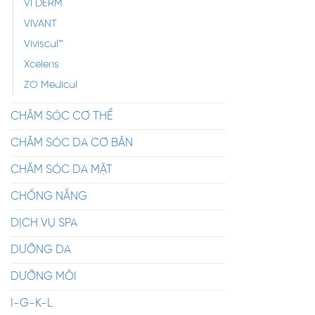
VI DERM
VIVANT
Viviscal™
Xcelens
ZO Medical
CHĂM SÓC CƠ THỂ
CHĂM SÓC DA CƠ BẢN
CHĂM SÓC DA MẶT
CHỐNG NẮNG
DỊCH VỤ SPA
DƯỠNG DA
DƯỠNG MÔI
I-G-K-L