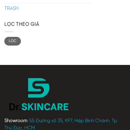
TRASH
LỌC THEO GIÁ
LỌC
Showroom
:
55 Đường số 35, KP7, Hiệp Bình Chánh, Tp.
Thủ Đức, HCM