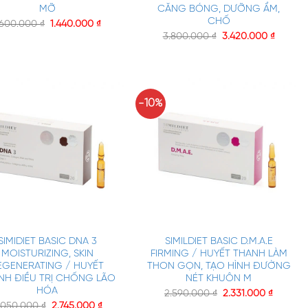
MỠ
CĂNG BÓNG, DƯỠNG ẨM,
CHỐ
.600.000
₫
1.440.000
₫
3.800.000
₫
3.420.000
₫
-10%
+
SIMIDIET BASIC DNA 3
SIMILDIET BASIC D.M.A.E
MOISTURIZING, SKIN
FIRMING / HUYẾT THANH LÀM
EGENERATING / HUYẾT
THON GỌN, TẠO HÌNH ĐƯỜNG
NH ĐIỀU TRỊ CHỐNG LÃO
NÉT KHUÔN M
HÓA
2.590.000
₫
2.331.000
₫
.050.000
₫
2.745.000
₫