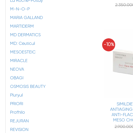
La Roche-Posay
2.350.0
M-N-O-P
MARIA GALLAND
MARTIDERM
MD DERMATICS
MD: Ceutical
-10%
MESOESTEIC
MIRACLE
NEOVA
OBAGI
OSMOSIS BEAUTY
+
Pluryal
PRIORI
SIMILDI
ANTIAGING
Profhilo
ANTI-FLAC
MESO CH
REJURAN
2.900.0
REVISION