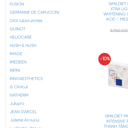
SIMILDIE
FUSION
XTRA LI
GERMAINE DE CAPUCCINI
WHITENING 
ACID / M
GIGI laboratoties
GUINOT
5.950.00
HELIOCARE
HUSH & HUSH
IMAGE
-10%
IMEDEEN
INFINI
INNOAESTHETICS
iS Clinical
IVATHERM
Jalupro
+
JEAN D'ARCEL
SIMILDIET 
Juliette Armand
INTENSIVE 
THANH TĂN