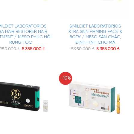
+
MILDIET LABORATORIOS
SIMILDIET LABORATORIOS
RA HAIR RESTORER HAIR
XTRA SKIN FIRMING FACE &
TMENT / MESO PHỤC HỒI
BODY / MESO SĂN CHẮC,
RỤNG TÓC
ĐỊNH HÌNH CHO MẶ
.950.000
₫
5.355.000
₫
5.950.000
₫
5.355.000
₫
-10%
+