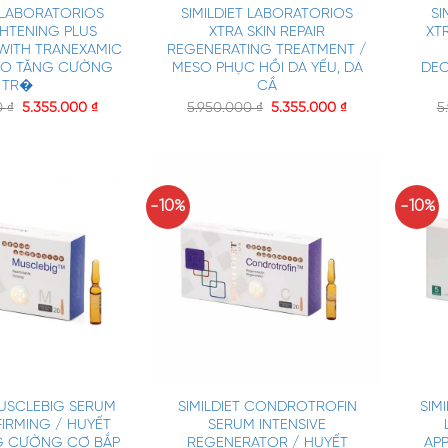
T LABORATORIOS
SIMILDIET LABORATORIOS
SI
GHTENING PLUS
XTRA SKIN REPAIR
XT
WITH TRANEXAMIC
REGENERATING TREATMENT /
ESO TĂNG CƯỜNG
MESO PHỤC HỒI DA YẾU, DA
DEO
TR�
CẦ
0
₫
5.355.000
₫
5.950.000
₫
5.355.000
₫
5
-10%
-10%
+
+
MUSCLEBIG SERUM
SIMILDIET CONDROTROFIN
SIM
FIRMING / HUYẾT
SERUM INTENSIVE
G CƯỜNG CƠ BẮP
REGENERATOR / HUYẾT
APP