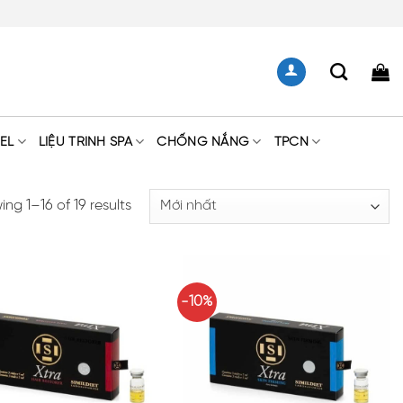
EL
LIỆU TRÌNH SPA
CHỐNG NẮNG
TPCN
ng 1–16 of 19 results
-10%