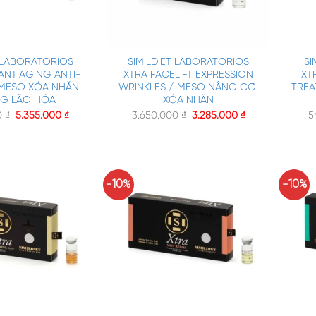
+
+
T LABORATORIOS
SIMILDIET LABORATORIOS
SI
ANTIAGING ANTI-
XTRA FACELIFT EXPRESSION
XT
 MESO XÓA NHĂN,
WRINKLES / MESO NÂNG CƠ,
TREA
G LÃO HÓA
XÓA NHĂN
0
₫
5.355.000
₫
3.650.000
₫
3.285.000
₫
5
-10%
-10%
+
+