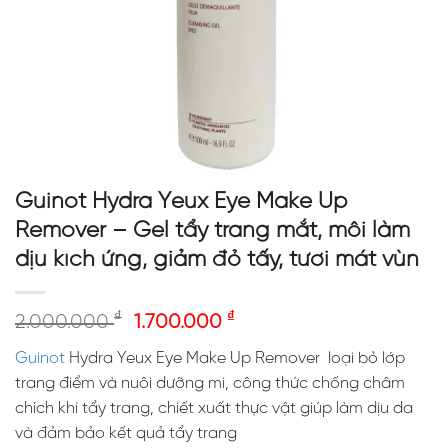
Guinot Hydra Yeux Eye Make Up
Remover – Gel tẩy trang mắt, môi làm
dịu kích ứng, giảm đỏ tấy, tươi mát vùn
₫
₫
2.000.000
1.700.000
Guinot
Hydra Yeux Eye Make Up Remover loại bỏ lớp
trang điểm và nuôi dưỡng mi, công thức chống châm
chích khi tẩy trang, chiết xuất thực vật giúp làm dịu da
và đảm bảo kết quả tẩy trang