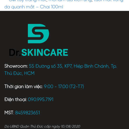
da quanh mắt – Chai 100ml
Showroom
:
55 Đường số 35, KP7, Hiệp Bình Chánh, Tp.
Thủ Đức, HCM
Thời gian làm việc
:
9:00 - 17:00 (T2-T7)
Điện thoại
:
090.995.7191
MST
:
8459823651
Do UBND Quận Thủ Đức cấp ngày 10/08/2020