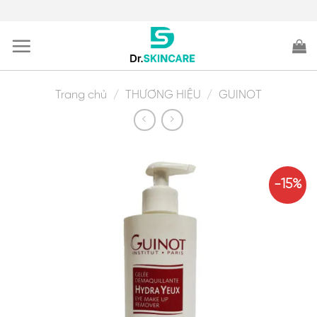
Skip
to
content
Trang chủ
/
THƯƠNG HIỆU
/
GUINOT
-15%