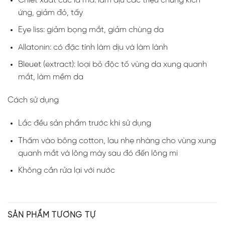
Chiết xuất cúc la mã: làm dịu các triệu chứng kích
ứng, giảm đỏ, tấy
Eye liss: giảm bọng mắt, giảm chùng da
Allatonin: có đặc tính làm dịu và làm lành
Bleuet (extract): loại bỏ độc tố vùng da xung quanh
mắt, làm mềm da
Cách sử dụng
Lắc đều sản phẩm trước khi sử dụng
Thấm vào bông cotton, lau nhẹ nhàng cho vùng xung
quanh mắt và lông mày sau đó đến lông mi
Không cần rửa lại với nước
SẢN PHẨM TƯƠNG TỰ