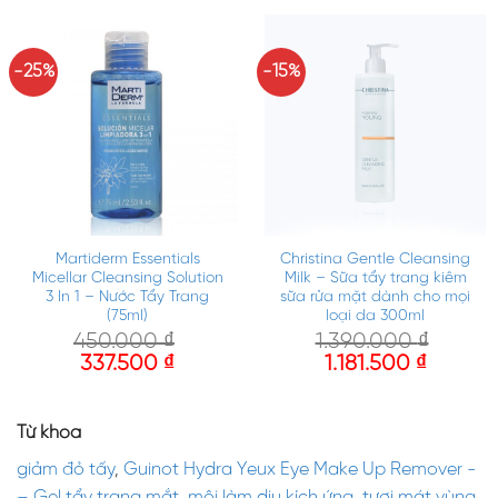
-25%
-15%
Martiderm Essentials
Christina Gentle Cleansing
Micellar Cleansing Solution
Milk – Sữa tẩy trang kiêm
3 In 1 – Nước Tẩy Trang
sữa rửa mặt dành cho mọi
(75ml)
loại da 300ml
450.000
₫
1.390.000
₫
337.500
₫
1.181.500
₫
Từ khóa
giảm đỏ tấy
,
Guinot Hydra Yeux Eye Make Up Remover -
– Gel tẩy trang mắt
,
môi làm dịu kích ứng
,
tươi mát vùng