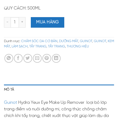
QUY CÁCH: 500ML
Guinot Hydra Yeux Eye Make Up Remover – Gel tẩy trang mắt, môi
MUA HÀNG
Danh mục:
CHĂM SÓC DA CƠ BẢN
,
DƯỠNG MẮT
,
GUINOT
,
GUINOT
,
KEM
MẮT
,
LÀM SẠCH
,
TẨY TRANG
,
TẨY TRANG
,
THƯƠNG HIỆU
MÔ TẢ
Guinot
Hydra Yeux Eye Make Up Remover loại bỏ lớp
trang điểm và nuôi dưỡng mi, công thức chống châm
chích khi tẩy trang, chiết xuất thực vật giúp làm dịu da