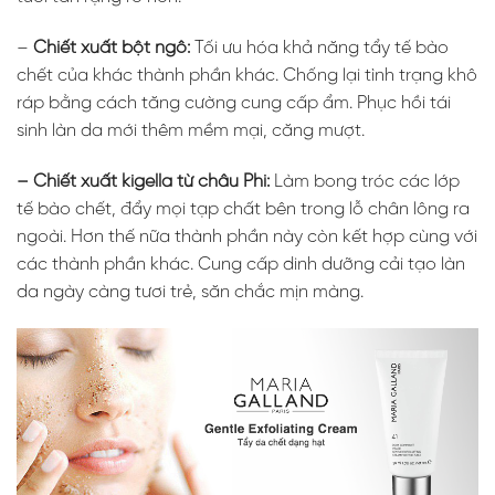
–
Chiết xuất bột ngô:
Tối ưu hóa khả năng tẩy tế bào
chết của khác thành phần khác. Chống lại tình trạng khô
ráp bằng cách tăng cường cung cấp ẩm. Phục hồi tái
sinh làn da mới thêm mềm mại, căng mượt.
– Chiết xuất kigella từ châu Phi:
Làm bong tróc các lớp
tế bào chết, đẩy mọi tạp chất bên trong lỗ chân lông ra
ngoài. Hơn thế nữa thành phần này còn kết hợp cùng với
các thành phần khác. Cung cấp dinh dưỡng cải tạo làn
da ngày càng tươi trẻ, săn chắc mịn màng.