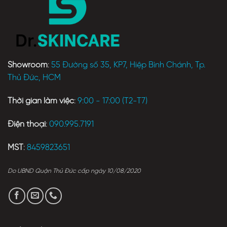
Showroom
:
55 Đường số 35, KP7, Hiệp Bình Chánh, Tp.
Thủ Đức, HCM
Thời gian làm việc
:
9:00 - 17:00 (T2-T7)
Điện thoại
:
090.995.7191
MST
:
8459823651
Do UBND Quận Thủ Đức cấp ngày 10/08/2020