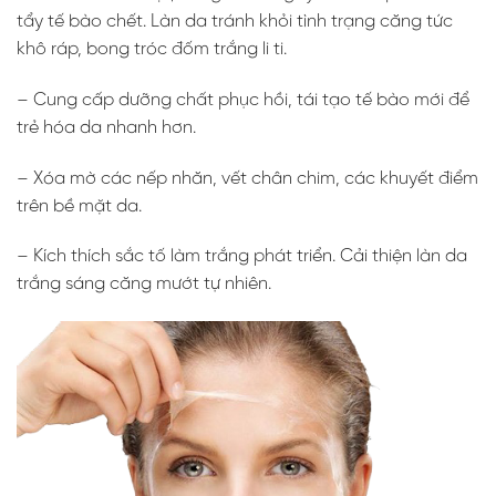
tẩy tế bào chết. Làn da tránh khỏi tình trạng căng tức
khô ráp, bong tróc đốm trắng li ti.
– Cung cấp dưỡng chất phục hồi, tái tạo tế bào mới để
trẻ hóa da nhanh hơn.
– Xóa mờ các nếp nhăn, vết chân chim, các khuyết điểm
trên bề mặt da.
– Kích thích sắc tố làm trắng phát triển. Cải thiện làn da
trắng sáng căng mướt tự nhiên.