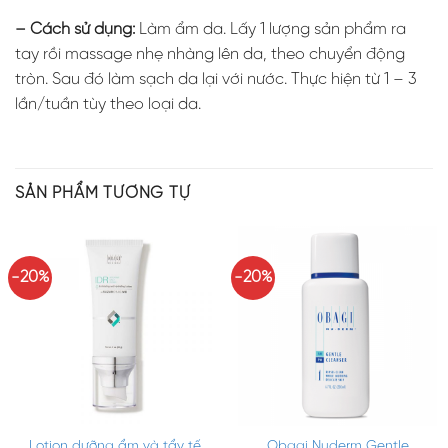
– Cách sử dụng:
Làm ẩm da. Lấy 1 lượng sản phẩm ra
tay rồi massage nhẹ nhàng lên da, theo chuyển động
tròn. Sau đó làm sạch da lại với nước. Thực hiện từ 1 – 3
lần/tuần tùy theo loại da.
SẢN PHẨM TƯƠNG TỰ
-20%
-20%
Lotion dưỡng ẩm và tẩy tế
Obagi Nuderm Gentle