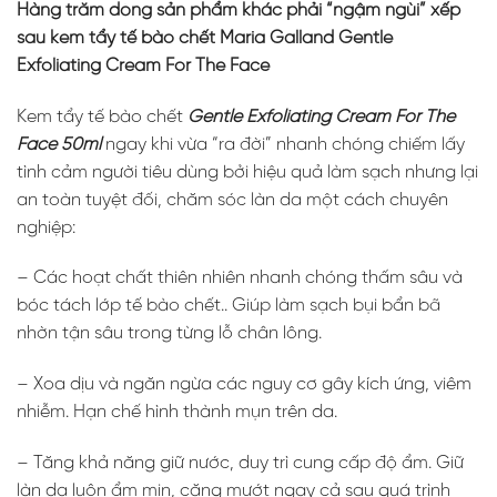
Hàng trăm dòng sản phẩm khác phải “ngậm ngùi” xếp
sau kem tẩy tế bào chết Maria Galland Gentle
Exfoliating Cream For The Face
Kem tẩy tế bào chết
Gentle Exfoliating Cream For The
Face 50ml
ngay khi vừa “ra đời” nhanh chóng chiếm lấy
tình cảm người tiêu dùng bởi hiệu quả làm sạch nhưng lại
an toàn tuyệt đối, chăm sóc làn da một cách chuyên
nghiệp:
– Các hoạt chất thiên nhiên nhanh chóng thấm sâu và
bóc tách lớp tế bào chết.. Giúp làm sạch bụi bẩn bã
nhờn tận sâu trong từng lỗ chân lông.
– Xoa dịu và ngăn ngừa các nguy cơ gây kích ứng, viêm
nhiễm. Hạn chế hình thành mụn trên da.
– Tăng khả năng giữ nước, duy trì cung cấp độ ẩm. Giữ
làn da luôn ẩm mịn, căng mướt ngay cả sau quá trình