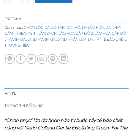
Mã:
MG_41
Danh mục:
CHĂM SÓC DA CƠ BẢN
,
DA KHÔ
,
DA LÃO HÓA
,
DA NHẠY
CẢM - TREATMENT
,
LÀM SẠCH
,
LÃO HÓA CẤP ĐỘ 2
,
LÃO HÓA CẤP ĐỘ
3
,
MARIA GALLAND
,
MARIA GALLAND
,
PHÂN LOẠI DA
,
TẨY TẾ BÀO CHẾT
,
THƯƠNG HIỆU
MÔ TẢ
THÔNG TIN BỔ SUNG
“Chinh phục” làn da hoàn hảo từ bước tẩy tế bào chết
cùng với Maria Galland Gentle Exfoliating Cream For The