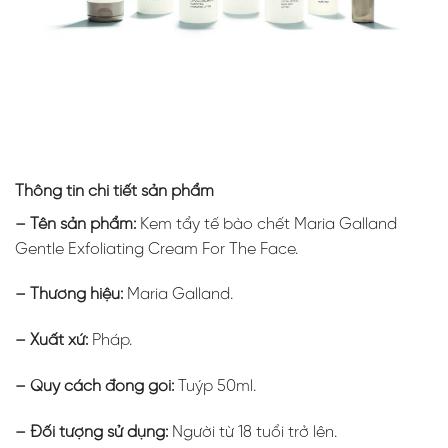
Thông tin chi tiết sản phẩm
– Tên sản phẩm:
Kem tẩy tế bào chết Maria Galland
Gentle Exfoliating Cream For The Face.
– Thương hiệu:
Maria Galland.
– Xuất xứ:
Pháp.
– Quy cách đóng gói:
Tuýp 50ml.
– Đối tượng sử dụng:
Người từ 18 tuổi trở lên.