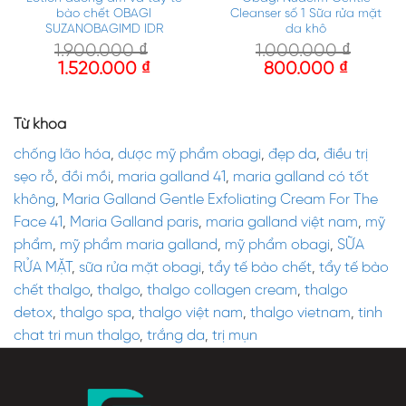
bào chết OBAGI
Cleanser số 1 Sữa rửa mặt
SUZANOBAGIMD IDR
da khô
1.900.000
₫
1.000.000
₫
1.520.000
₫
800.000
₫
Từ khóa
chống lão hóa
,
dược mỹ phẩm obagi
,
đẹp da
,
điều trị
sẹo rỗ
,
đồi mồi
,
maria galland 41
,
maria galland có tốt
không
,
Maria Galland Gentle Exfoliating Cream For The
Face 41
,
Maria Galland paris
,
maria galland việt nam
,
mỹ
phẩm
,
mỹ phẩm maria galland
,
mỹ phẩm obagi
,
SỮA
RỬA MẶT
,
sữa rửa mặt obagi
,
tẩy tế bào chết
,
tẩy tế bào
chết thalgo
,
thalgo
,
thalgo collagen cream
,
thalgo
detox
,
thalgo spa
,
thalgo việt nam
,
thalgo vietnam
,
tinh
chat tri mun thalgo
,
trắng da
,
trị mụn