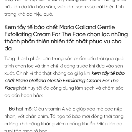
hữu làn da lão hóa sớm, vừa làm sạch vừa cải thiện tình
trạng khô da hiệu quả.
Kem tẩy tế bào chết Maria Galland Gentle
Exfoliating Cream For The Face chọn lọc những
thành phần thiên nhiên tốt nhất phục vụ cho
da
Từng thành phần bên trong sản phẩm đều trải qua quá
trình chọn lọc và tinh chế kĩ càng trước khi đưa vào sản
xuất. Chính vì thế thật không có gì lạ khi
kem tẩy tế bào
chết Maria Galland Gentle Exfoliating Cream For The
Face
phát huy tối đa công dụng làm sạch và chăm sóc
da đến hoàn hảo:
– Bơ hạt mỡ:
Giàu vitamin A và E giúp xóa mờ các nếp
nhăn, vết chân chim. Tái tạo tế bào mới đồng thời tăng
cường khả năng kháng viêm chống khuẩn. Giúp làn da
tươi tắn rạng rỡ hơn.