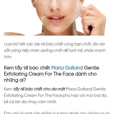
Loại bỏ hết các lớp tế bào chết cùng tạp chất, làn da
sẵn sàng tiếp nhận dưỡng chất để tươi trẻ, khỏe mạnh
hơn.
Kem tẩy tế bào chết
Maria Galland
Gentle
Exfoliating Cream For The Face dành cho
những ai?
Kem
tẩy tế bào chết cho da mặt
Maria Galland Gentle
Exfoliating Cream For The Face phù hợp với mọi loại da,
kể cả làn da nhạy cảm nhất.
Đây vốn là một sản phẩm lý tưởng dành cho những ai sở