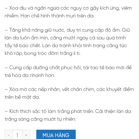
– Xoa dịu và ngăn ngừa các nguy cơ gây kích ứng, viêm
nhiễm. Hạn chế hình thành mụn trên da.
– Tăng khả năng giữ nước, duy trì cung cấp độ ẩm. Giữ
làn da luôn ẩm mịn, căng mướt ngay cả sau quá trình
tẩy tế bào chết. Làn da tránh khỏi tình trạng căng tức
khô ráp, bong tróc đốm trắng li ti.
– Cung cấp dưỡng chất phục hồi, tái tạo tế bào mới để
trẻ hóa da nhanh hơn.
– Xóa mờ các nếp nhăn, vết chân chim, các khuyết điểm
trên bề mặt da.
– Kích thích sắc tố làm trắng phát triển. Cải thiện làn da
trắng sáng căng mướt tự nhiên.
Maria Galland 41 Gentle Exfoliating Cream For The Face 50ml Ke
MUA HÀNG