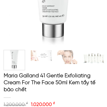
Maria Galland 41 Gentle Exfoliating
Cream For The Face 50ml Kem tẩy tế
bào chết
₫
₫
1.200.000
1.020.000