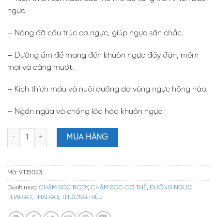
ngực.
– Nâng đỡ cấu trúc cơ ngực, giúp ngực săn chắc.
– Dưỡng ẩm để mang đến khuôn ngực đầy đặn, mềm
mại và căng mướt.
– Kích thích máu và nuôi dưỡng da vùng ngực hồng hào.
– Ngăn ngừa và chống lão hóa khuôn ngực.
Thalgo Bust And Décollete 50ml - Kem dưỡng săn chắc và nở ng
MUA HÀNG
Mã:
VT15023
Danh mục:
CHĂM SÓC BODY
,
CHĂM SÓC CƠ THỂ
,
DƯỠNG NGỰC
,
THALGO
,
THALGO
,
THƯƠNG HIỆU