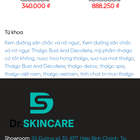
400.000
₫
1.045.000
₫
340.000
₫
888.250
₫
Từ khóa
Kem dưỡng săn chắc và nở ngực
,
Kem dưỡng săn chắc
và nở ngực Thalgo Bust And Décollete
,
mỹ phẩm thalgo
có tốt không
,
nuoc hoa hong thalgo
,
sua rua mat thalgo
,
Thalgo Bust And Décollete
,
thalgo detox
,
thalgo spa
,
thalgo việt nam
,
thalgo vietnam
,
tinh chat tri mun thalgo
Showroom
:
55 Đường số 35, KP7, Hiệp Bình Chánh, Tp.