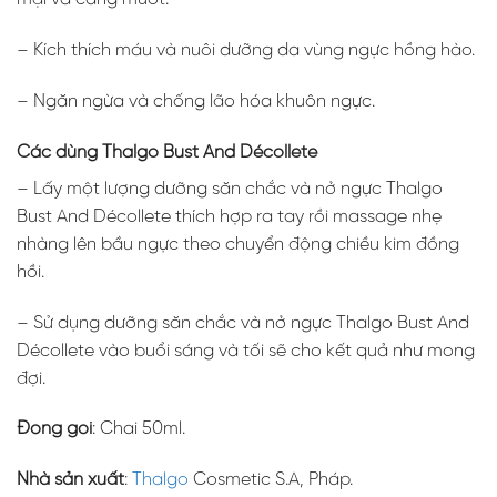
– Kích thích máu và nuôi dưỡng da vùng ngực hồng hào.
– Ngăn ngừa và chống lão hóa khuôn ngực.
Các dùng Thalgo Bust And Décollete
– Lấy một lượng dưỡng săn chắc và nở ngực Thalgo
Bust And Décollete thích hợp ra tay rồi massage nhẹ
nhàng lên bầu ngực theo chuyển động chiều kim đồng
hồi.
– Sử dụng dưỡng săn chắc và nở ngực Thalgo Bust And
Décollete vào buổi sáng và tối sẽ cho kết quả như mong
đợi.
Đóng gói
: Chai 50ml.
Nhà sản xuất
:
Thalgo
Cosmetic S.A, Pháp.