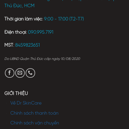
Thủ Đức, HCM
Thời gian làm việc
:
9:00 - 17:00 (T2-T7)
Điện thoại
:
090.995.7191
MST
:
8459823651
Do UBND Quận Thủ Đức cấp ngày 10/08/2020
GIỚI THIỆU
Về Dr SkinCare
Chính sách thanh toán
Chính sách vận chuyển