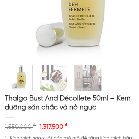
Thalgo Bust And Décollete 50ml – Kem
dưỡng săn chắc và nở ngực
₫
₫
1.550.000
1.317.500
‘- Kích thích sản xuất các mô mỡ để tăng kích thích bầu