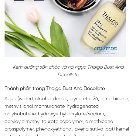
Kem dưỡng săn chắc và nở ngực Thalgo Bust And
Décollete
Thành phần trong Thalgo Bust And Décollete
Aqua (water), alcohol denat., glycereth-26, dimethicone,
methylsilanol mannuronate, hydrogenated
polyisobutene, hydroxyethyl acrylate/sodium,
acryloyldimethyl taurate copolymer, dimethicone
crosspolymer, phenoxyethanol, avena sativa (oat) kernel