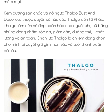
mềm mại.
Kem dưỡng săn chắc và nở ngực Thalgo Bust And
Décollete thuộc quyền sở hữu của Thalgo đến từ Pháp.
Thalgo làm nên vẻ đẹp hoàn hảo cho người phụ nữ bằng
những dòng chăm sóc da, giảm cân, dưỡng thể,… chất
lượng và an toàn. Chọn lựa Thalgo là chị em đang chọn
cho mình bí quyết giữ gìn nhan sắc và tuổi thanh xuân
dài lâu.