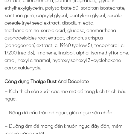
extract, chlorphenesin, parfum (fragrance), glycerin,
ethylhexylglycerin, polysorbate 60, sorbitan isostearate,
xanthan gum, caprylyl glycol, pentylene glycol, secale
cereale (rye) seed extract, disodium edta,
triethanolamine, sorbic acid, glucose, anemarrhena
asphodeloides root extract, chondrus crispus
(carrageenan) extract, ci 19140 (yellow 5), tocopherol, ci
17200 (red 33), limonene, linalool, alpha-isomethyl ionone,
citral, hexyl cinnamal, hydroxyisohexyl 3-cyclohexene
carboxaldehyde.
Công dụng Thalgo Bust And Décollete
– Kích thích sản xuất các mô mỡ để tăng kích thích bầu
ngực.
– Nâng đỡ cấu trúc cơ ngực, giúp ngực săn chắc.
– Dưỡng ẩm để mang đến khuôn ngực đầy đặn, mềm
mại và căng mướt.