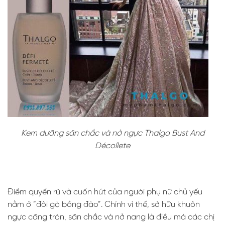
Kem dưỡng săn chắc và nở ngực Thalgo Bust And
Décollete
Điểm quyến rũ và cuốn hút của người phụ nữ chủ yếu
nằm ở “đôi gò bồng đào”. Chính vì thế, sở hữu khuôn
ngực căng tròn, săn chắc và nở nang là điều mà các chị