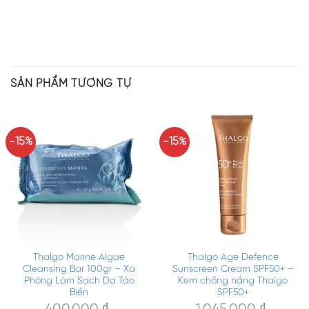
SẢN PHẨM TƯƠNG TỰ
-15%
-15%
Thalgo Marine Algae
Thalgo Age Defence
Cleansing Bar 100gr – Xà
Sunscreen Cream SPF50+ –
Phòng Làm Sạch Da Tảo
Kem chống nắng Thalgo
Biển
SPF50+