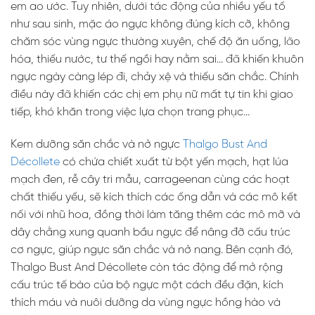
em ao ước. Tuy nhiên, dưới tác động của nhiều yếu tố
như sau sinh, mặc áo ngực không đúng kích cỡ, không
chăm sóc vùng ngực thường xuyên, chế độ ăn uống, lão
hóa, thiếu nước, tư thế ngồi hay nằm sai… đã khiến khuôn
ngực ngày càng lép đi, chảy xệ và thiếu săn chắc. Chính
điều này đã khiến các chị em phụ nữ mất tự tin khi giao
tiếp, khó khăn trong việc lựa chọn trang phục…
Kem dưỡng săn chắc và nở ngực
Thalgo Bust And
Décollete
có chứa chiết xuất từ bột yến mạch, hạt lúa
mạch đen, rễ cây tri mẫu, carrageenan cùng các hoạt
chất thiếu yếu, sẽ kích thích các ống dẫn và các mô kết
nối với nhũ hoa, đồng thời làm tăng thêm các mô mỡ và
dây chằng xung quanh bầu ngực để nâng đỡ cấu trúc
cơ ngực, giúp ngực săn chắc và nở nang. Bên cạnh đó,
Thalgo Bust And Décollete còn tác động để mở rộng
cấu trúc tế bào của bộ ngực một cách đều đặn, kích
thích máu và nuôi dưỡng da vùng ngực hồng hào và