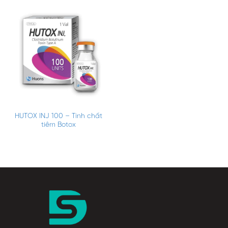
HUTOX INJ 100 – Tinh chất
tiêm Botox