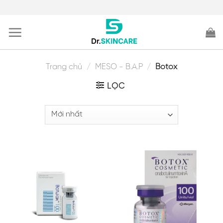
Skip
to
content
Trang chủ
/
MESO - B.A.P
/
Botox
LỌC