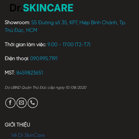
Showroom
:
55 Đường số 35, KP7, Hiệp Bình Chánh, Tp.
Thủ Đức, HCM
Thời gian làm việc
:
9:00 - 17:00 (T2-T7)
Điện thoại
:
090.995.7191
MST
:
8459823651
Do UBND Quận Thủ Đức cấp ngày 10/08/2020
GIỚI THIỆU
Về Dr SkinCare