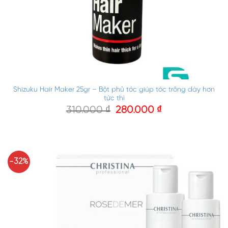
Shizuku Hair Maker 25gr – Bột phủ tóc giúp tóc trông dày hơn
tức thì
310.000
₫
280.000
₫
-32%