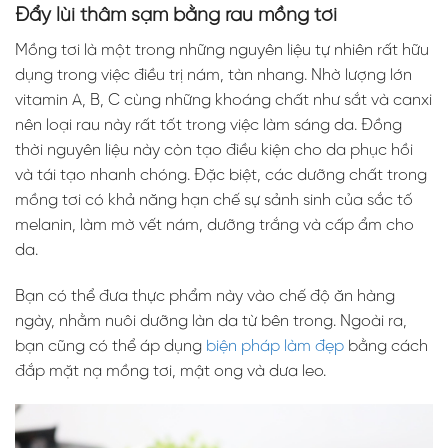
Đẩy lùi thâm sạm bằng rau mồng tơi
Mồng tơi là một trong những nguyên liệu tự nhiên rất hữu
dụng trong việc điều trị nám, tàn nhang. Nhờ lượng lớn
vitamin A, B, C cùng những khoáng chất như sắt và canxi
nên loại rau này rất tốt trong việc làm sáng da. Đồng
thời nguyên liệu này còn tạo điều kiện cho da phục hồi
và tái tạo nhanh chóng. Đặc biệt, các dưỡng chất trong
mồng tơi có khả năng hạn chế sự sảnh sinh của sắc tố
melanin, làm mờ vết nám, dưỡng trắng và cấp ẩm cho
da.
Bạn có thể đưa thực phẩm này vào chế độ ăn hàng
ngày, nhằm nuôi dưỡng làn da từ bên trong. Ngoài ra,
bạn cũng có thể áp dụng
biện pháp làm đẹp
bằng cách
đắp mặt nạ mồng tơi, mật ong và dưa leo.