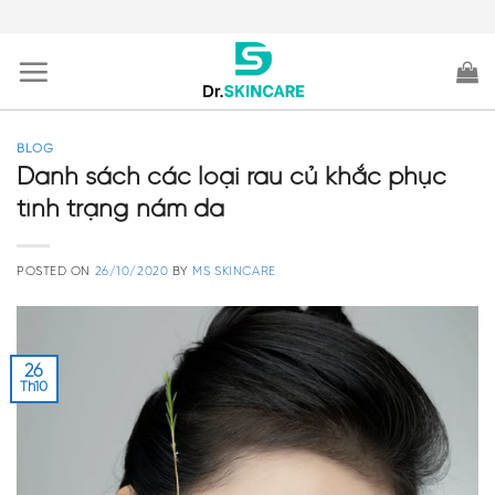
Skip
to
content
BLOG
Danh sách các loại rau củ khắc phục
tình trạng nám da
POSTED ON
26/10/2020
BY
MS SKINCARE
26
Th10