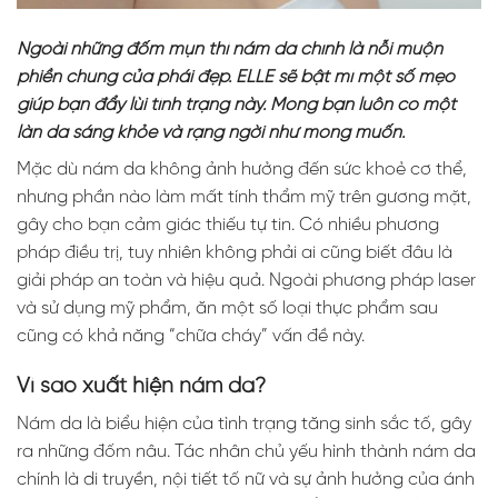
Ngoài những đốm mụn thì nám da chính là nỗi muộn
phiền chung của phái đẹp. ELLE sẽ bật mí một số mẹo
giúp bạn đẩy lùi tình trạng này. Mong bạn luôn có một
làn da sáng khỏe và rạng ngời như mong muốn.
Mặc dù nám da không ảnh hưởng đến sức khoẻ cơ thể,
nhưng phần nào làm mất tính thẩm mỹ trên gương mặt,
gây cho bạn cảm giác thiếu tự tin. Có nhiều phương
pháp điều trị, tuy nhiên không phải ai cũng biết đâu là
giải pháp an toàn và hiệu quả. Ngoài phương pháp laser
và sử dụng mỹ phẩm, ăn một số loại thực phẩm sau
cũng có khả năng “chữa cháy” vấn đề này.
Vì sao xuất hiện nám da?
Nám da là biểu hiện của tình trạng tăng sinh sắc tố, gây
ra những đốm nâu. Tác nhân chủ yếu hình thành nám da
chính là di truyền, nội tiết tố nữ và sự ảnh hưởng của ánh