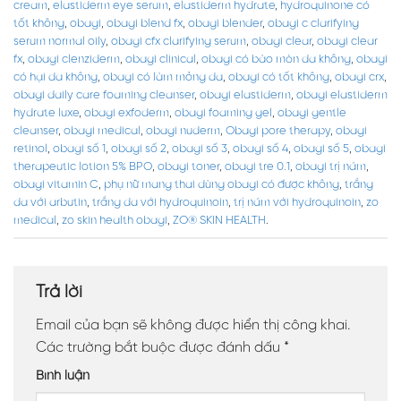
cream
,
elastiderm eye serum
,
elastiderm hydrate
,
hydroquinone có
tốt không
,
obagi
,
obagi blend fx
,
obagi blender
,
obagi c clarifying
serum normal oily
,
obagi cfx clarifying serum
,
obagi clear
,
obagi clear
fx
,
obagi clenziderm
,
obagi clinical
,
obagi có bào mòn da không
,
obagi
có hại da không
,
obagi có làm mỏng da
,
obagi có tốt không
,
obagi crx
,
obagi daily care foaming cleanser
,
obagi elastiderm
,
obagi elastiderm
hydrate luxe
,
obagi exfoderm
,
obagi foaming gel
,
obagi gentle
cleanser
,
obagi medical
,
obagi nuderm
,
Obagi pore therapy
,
obagi
retinol
,
obagi số 1
,
obagi số 2
,
obagi số 3
,
obagi số 4
,
obagi số 5
,
obagi
therapeutic lotion 5% BPO
,
obagi toner
,
obagi tre 0.1
,
obagi trị nám
,
obagi vitamin C
,
phụ nữ mang thai dùng obagi có được không
,
trắng
da với arbutin
,
trắng da với hydroquinoin
,
trị nám với hydroquinoin
,
zo
medical
,
zo skin health obagi
,
ZO® SKIN HEALTH
.
Trả lời
Email của bạn sẽ không được hiển thị công khai.
Các trường bắt buộc được đánh dấu
*
Bình luận