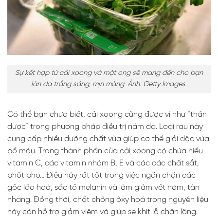
Sự kết hợp từ cải xoong và mật ong sẽ mang đến cho bạn
làn da trắng sáng, mịn màng. Ảnh: Getty Images.
Có thể bạn chưa biết, cải xoong cũng được ví như “thần
dược” trong phương pháp điều trị nám da. Loại rau này
cung cấp nhiều dưỡng chất vừa giúp cơ thể giải độc vừa
bổ máu. Trong thành phần của cải xoong có chứa hiều
vitamin C, các vitamin nhóm B, E và các các chất sắt,
phốt pho… Điều này rất tốt trong việc ngăn chặn các
gốc lão hoá, sắc tố melanin và làm giảm vết nám, tàn
nhang. Đồng thời, chất chống ôxy hoá trong nguyên liệu
này còn hỗ trợ giảm viêm và giúp se khít lỗ chân lông.