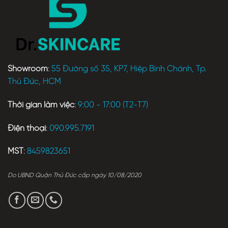
Showroom
:
55 Đường số 35, KP7, Hiệp Bình Chánh, Tp.
Thủ Đức, HCM
Thời gian làm việc
:
9:00 - 17:00 (T2-T7)
Điện thoại
:
090.995.7191
MST
:
8459823651
Do UBND Quận Thủ Đức cấp ngày 10/08/2020