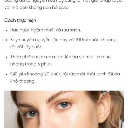
dưỡng da từ nguyên liệu này cũng là một giải pháp tuyệt
vời mà bạn không nên bỏ qua.
Cách thực hiện
Rau ngót ngâm muối và rửa sạch.
Xay nhuyễn nguyên liệu này với 100ml nước khoáng,
rồi vắt lấy nước.
Thoa phần nước rau ngót lên da và mát-xa nhẹ
nhàng trong 5 phút.
Giữ yên khoảng 20 phút, rồi rửa mặt thật sạch để da
khô thoáng.