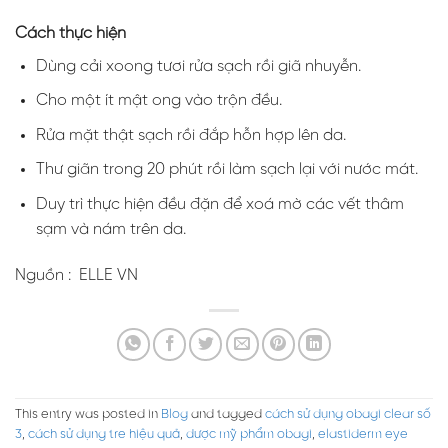
Cách thực hiện
Dùng cải xoong tươi rửa sạch rồi giã nhuyễn.
Cho một ít mật ong vào trộn đều.
Rửa mặt thật sạch rồi đắp hỗn hợp lên da.
Thư giãn trong 20 phút rồi làm sạch lại với nước mát.
Duy trì thực hiện đều đặn để xoá mờ các vết thâm
sạm và nám trên da.
Nguồn : ELLE VN
This entry was posted in
Blog
and tagged
cách sử dụng obagi clear số
3
,
cách sử dụng tre hiệu quả
,
dược mỹ phẩm obagi
,
elastiderm eye