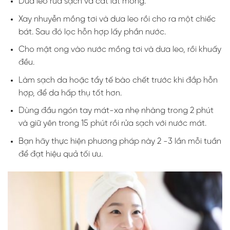
Dưa leo rửa sạch và cắt lát mỏng.
Xay nhuyễn mồng tơi và dưa leo rồi cho ra một chiếc
bát. Sau đó lọc hỗn hợp lấy phần nước.
Cho mật ong vào nước mồng tơi và dưa leo, rồi khuấy
đều.
Làm sạch da hoặc tẩy tế bào chết trước khi đắp hỗn
hợp, để da hấp thụ tốt hơn.
Dùng đầu ngón tay mát-xa nhẹ nhàng trong 2 phút
và giữ yên trong 15 phút rồi rửa sạch với nước mát.
Bạn hãy thực hiện phương pháp này 2 -3 lần mỗi tuần
để đạt hiệu quả tối ưu.