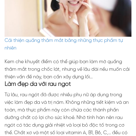
Cải thiện quầng thâm mắt bằng những thực phẩm tự
nhiên
Kem che khuyết điểm có thể giúp bạn làm mờ quầng
thâm mắt trong chốc lát, nhưng về lâu dài nếu muốn cải
thiện vấn đề này, bạn cần xây dựng lối…
Làm đẹp da với rau ngót
Từ lâu, rau ngót đã được nhiều phụ nữ áp dụng trong
việc làm đẹp da và trị nám. Không những tiết kiệm và an
toàn, mà thực phẩm này còn chứa các thành phần
dưỡng chất có lợi cho sức khoẻ. Nhờ tính hàn nên rau
ngót có tác dụng giải nhiệt và loại bỏ độc tố trong cơ
thể. Chất xơ và một số loại vitamin A, B1, B6, C,… đều có