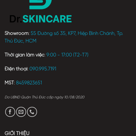
Showroom
:
55 Đường số 35, KP7, Hiệp Bình Chánh, Tp.
Thủ Đức, HCM
Thời gian làm việc
:
9:00 - 17:00 (T2-T7)
Điện thoại
:
090.995.7191
MST
:
8459823651
Do UBND Quận Thủ Đức cấp ngày 10/08/2020
GIỚI THIỆU