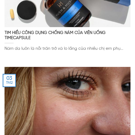
TÌM HIỂU CÔNG DỤNG CHỐNG NÁM CỦA VIÊN UỐNG
TIMECAPSULE
Nám da luôn là nỗi trăn trở và lo lắng của nhiều chị em phụ...
03
Th12