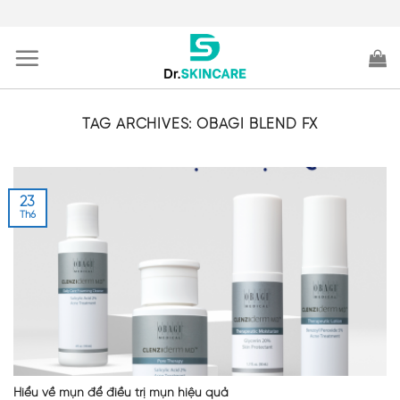
Skip
to
content
TAG ARCHIVES:
OBAGI BLEND FX
23
Th6
Hiểu về mụn để điều trị mụn hiệu quả