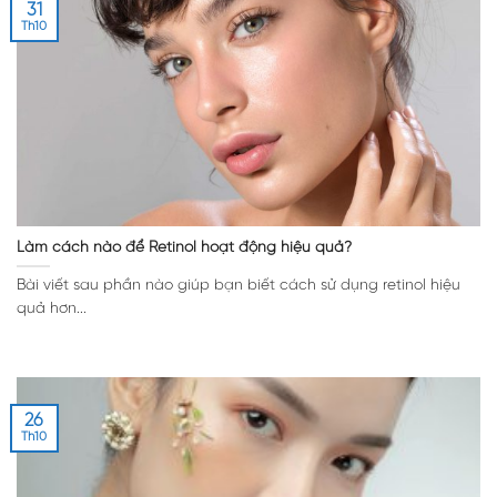
31
Th10
Làm cách nào để Retinol hoạt động hiệu quả?
Bài viết sau phần nào giúp bạn biết cách sử dụng retinol hiệu
quả hơn...
26
Th10