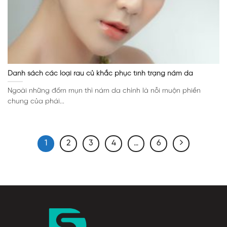
Danh sách các loại rau củ khắc phục tình trạng nám da
Ngoài những đốm mụn thì nám da chính là nỗi muộn phiền
chung của phái...
1
2
3
4
…
6