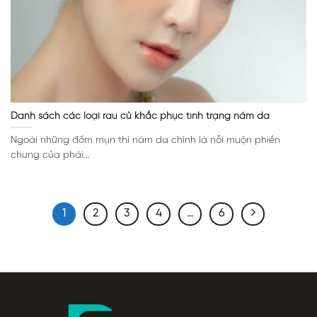
Danh sách các loại rau củ khắc phục tình trạng nám da
Ngoài những đốm mụn thì nám da chính là nỗi muộn phiền
chung của phái...
1
2
3
4
…
6