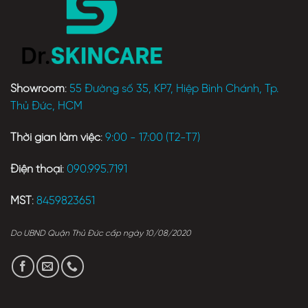
Showroom
:
55 Đường số 35, KP7, Hiệp Bình Chánh, Tp.
Thủ Đức, HCM
Thời gian làm việc
:
9:00 - 17:00 (T2-T7)
Điện thoại
:
090.995.7191
MST
:
8459823651
Do UBND Quận Thủ Đức cấp ngày 10/08/2020