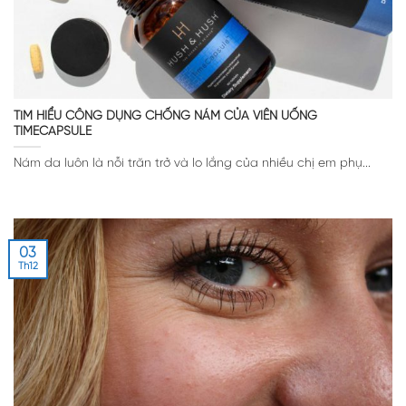
TÌM HIỂU CÔNG DỤNG CHỐNG NÁM CỦA VIÊN UỐNG
TIMECAPSULE
Nám da luôn là nỗi trăn trở và lo lắng của nhiều chị em phụ...
03
Th12