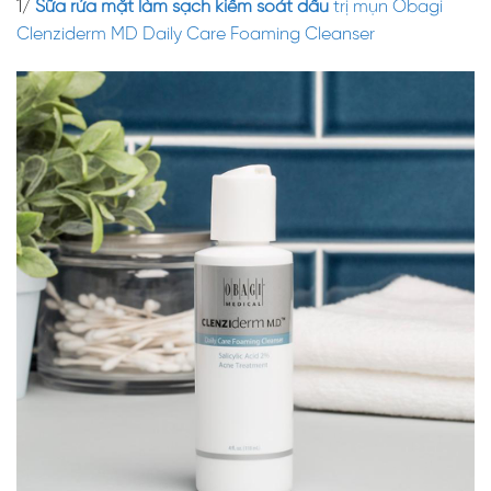
1/
Sữa rửa mặt làm sạch kiểm soát dầu
trị mụn Obagi
Clenziderm MD Daily Care Foaming Cleanser