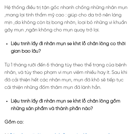
Hệ thống điều trị tận gốc nhanh chống những nhân mụn
,mang lại tính thẩm mỹ cao : giúp cho da trở nên láng
mịn ,da không còn bị bong nhờn, loại bỏ những vi khuẩn
gây mụn ,ngăn không cho mụn quay trở lại.
Liệu trình lấy đi nhân mụn se khít lỗ chân lông có thời
gian bao lâu?
Từ 1 tháng rưỡi đến 6 tháng tùy theo thể trạng của bệnh
nhân, và tùy theo phạm vi mụn viêm nhiều hay ít. Sau khi
đã cải thiện hết các nhân mụn, mụn đã khô sẽ tiếp tục
cải thiện những đốm thâm mụn đã lành hẳn.
Liệu trình lấy đi nhân mụn se khít lỗ chân lông gồm
những sản phẩm và thành phần nào?
Gồm có: