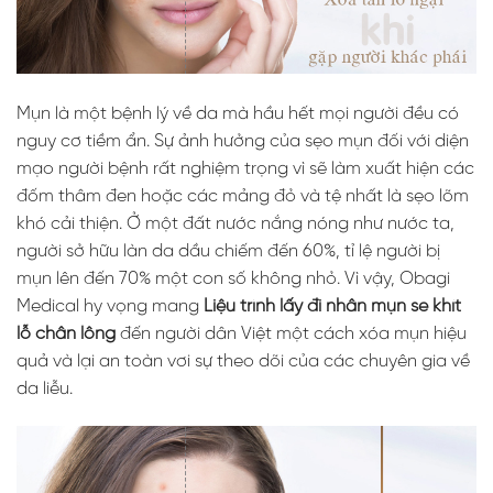
Mụn là một bệnh lý về da mà hầu hết mọi người đều có
nguy cơ tiềm ẩn. Sự ảnh hưởng của sẹo mụn đối với diện
mạo người bệnh rất nghiệm trọng vì sẽ làm xuất hiện các
đốm thâm đen hoặc các mảng đỏ và tệ nhất là sẹo lõm
khó cải thiện. Ở một đất nước nắng nóng như nước ta,
người sở hữu làn da dầu chiếm đến 60%, tỉ lệ người bị
mụn lên đến 70% một con số không nhỏ. Vì vậy,
Obagi
Medical hy vọng mang
Liệu trình lấy đi nhân mụn se khít
lỗ chân lông
đến người dân Việt một cách xóa mụn hiệu
quả và lại an toàn vơi sự theo dõi của các chuyên gia về
da liễu.