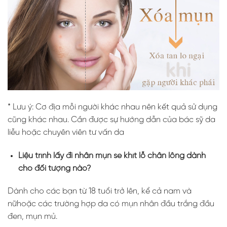
* Lưu ý: Cơ địa mỗi người khác nhau nên kết quả sử dụng
cũng khác nhau. Cần được sự hướng dẫn của bác sỹ da
liễu hoặc chuyên viên tư vấn da
Liệu trình lấy đi nhân mụn se khít lỗ chân lông dành
cho đối tượng nào?
Dành cho các bạn từ 18 tuổi trở lên, kể cả nam và
nữhoặc các trường hợp da có mụn nhân đầu trắng đầu
đen, mụn mủ.