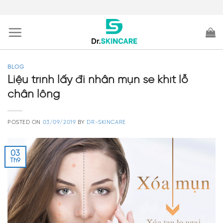
Skip
to
content
BLOG
Liệu trình lấy đi nhân mụn se khít lỗ
chân lông
POSTED ON
03/09/2019
BY
DR-SKINCARE
03
Th9