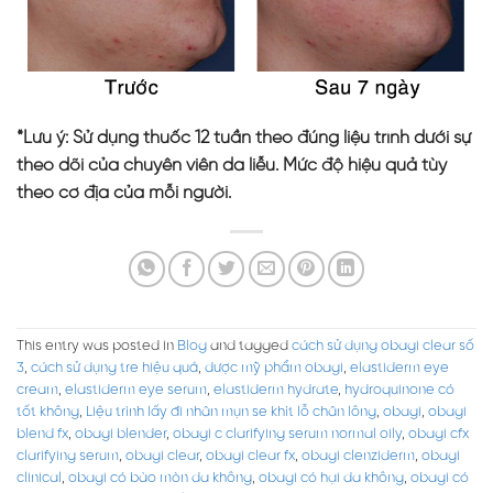
*Lưu ý: Sử dụng thuốc 12 tuần theo đúng liệu trình dưới sự
theo dõi của chuyên viên da liễu. Mức độ hiệu quả tùy
theo cơ địa của mỗi người.
This entry was posted in
Blog
and tagged
cách sử dụng obagi clear số
3
,
cách sử dụng tre hiệu quả
,
dược mỹ phẩm obagi
,
elastiderm eye
cream
,
elastiderm eye serum
,
elastiderm hydrate
,
hydroquinone có
tốt không
,
Liệu trình lấy đi nhân mụn se khít lỗ chân lông
,
obagi
,
obagi
blend fx
,
obagi blender
,
obagi c clarifying serum normal oily
,
obagi cfx
clarifying serum
,
obagi clear
,
obagi clear fx
,
obagi clenziderm
,
obagi
clinical
,
obagi có bào mòn da không
,
obagi có hại da không
,
obagi có