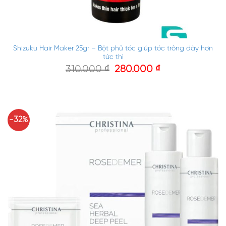
Shizuku Hair Maker 25gr – Bột phủ tóc giúp tóc trông dày hơn
tức thì
310.000
₫
280.000
₫
-32%