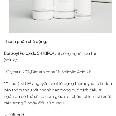
Thành phần chủ động:
Benzoyl Peroxide 5% (BPO)
,với công nghệ hòa tan
(soluxyl)
-Glycerin 20%,Dimethicone 1%,Salicylic Acid 2%.
*** Lưu ý: vì BPO nguyên chất là dạng therapyeutic Lotion
nên thẩm thấu rất nhanh nên trong quá trình điều trị
ngắn da có thể sẽ có cảm giác rát ,châm chích.( chỉ xuất
hiện trong 3 ngày đầu sử dụng ).
Kết quả