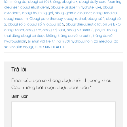
làm mỏng da
,
obagi có tốt không
,
obagi crx
,
obagi daily care foaming
cleanser
,
obagi elastiderm
,
obagi elastiderm hydrate luxe
,
obagi
exfoderm
,
obagi foaming gel
,
obagi gentle cleanser
,
obagi medical
,
obagi nuderm
,
Obagi pore therapy
,
obagi retinol
,
obagi số 1
,
obagi số
2
,
obagi số 3
,
obagi số 4
,
obagi số 5
,
obagi therapeutic lotion 5% BPO
,
obagi toner
,
obagi tre
,
obagi trị nám
,
obagi vitamin C
,
phụ nữ mang
thai dùng obagi có được không
,
trắng da với arbutin
,
trắng da với
hydroquinoin
,
trị mụn với tre
,
trị nám với hydroquinoin
,
zo medical
,
zo
skin health obagi
,
ZO® SKIN HEALTH
.
Trả lời
Email của bạn sẽ không được hiển thị công khai.
Các trường bắt buộc được đánh dấu
*
Bình luận