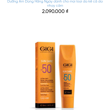
Dưỡng Ẩm Dùng Hằng Ngày dành cho mọi loại da kể cả da
nhạy cảm
2.090.000
₫