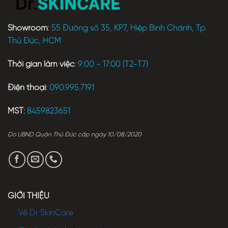
Showroom
:
55 Đường số 35, KP7, Hiệp Bình Chánh, Tp.
Thủ Đức, HCM
Thời gian làm việc
:
9:00 - 17:00 (T2-T7)
Điện thoại
:
090.995.7191
MST
:
8459823651
Do UBND Quận Thủ Đức cấp ngày 10/08/2020
GIỚI THIỆU
Về Dr SkinCare