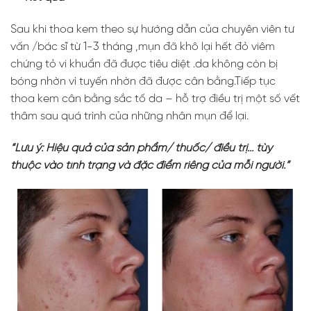
Sau khi thoa kem theo sự hướng dẫn của chuyên viên tư
vấn /bác sĩ từ 1-3 tháng ,mụn đã khô lại hết đỏ viêm
chứng tỏ vi khuẩn đã được tiêu diệt .da không còn bị
bóng nhờn vì tuyến nhờn đã được cân bằng.Tiếp tục
thoa kem cân bằng sắc tố da – hỗ trợ điều trị một số vết
thâm sau quá trình của những nhân mụn để lại.
“Lưu ý: Hiệu quả của sản phẩm/ thuốc/ điều trị… tùy
thuộc vào tình trạng và đặc điểm riêng của mỗi người.”