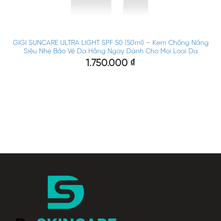
GIGI SUNCARE ULTRA LIGHT SPF 50 (50ml) – Kem Chống Nắng
Siêu Nhẹ Bảo Vệ Da Hằng Ngày Dành Cho Mọi Loại Da
1.750.000
₫