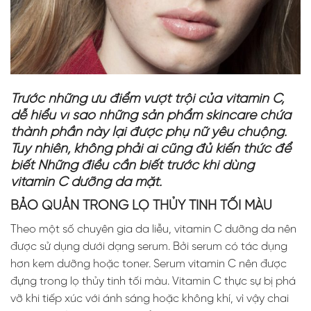
Trước những ưu điểm vượt trội của vitamin C,
dễ hiểu vì sao những sản phẩm skincare chứa
thành phần này lại được phụ nữ yêu chuộng.
Tuy nhiên, không phải ai cũng đủ kiến thức để
biết
Những điều cần biết trước khi dùng
vitamin C
dưỡng da mặt.
BẢO QUẢN TRONG LỌ THỦY TINH TỐI MÀU
Theo một số chuyên gia da liễu, vitamin C dưỡng da nên
được sử dụng dưới dạng serum. Bởi serum có tác dụng
hơn kem dưỡng hoặc toner. Serum vitamin C nên được
đựng trong lọ thủy tinh tối màu. Vitamin C thực sự bị phá
vỡ khi tiếp xúc với ánh sáng hoặc không khí, vì vậy chai