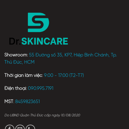
Showroom
:
55 Đường số 35, KP7, Hiệp Bình Chánh, Tp.
Thủ Đức, HCM
Thời gian làm việc
:
9:00 - 17:00 (T2-T7)
Điện thoại
:
090.995.7191
MST
:
8459823651
Do UBND Quận Thủ Đức cấp ngày 10/08/2020