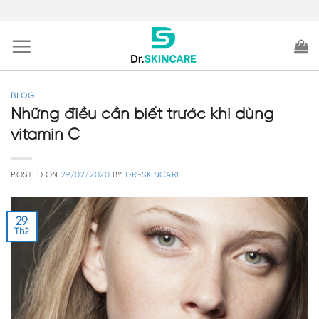
Skip
to
content
BLOG
Những điều cần biết trước khi dùng
vitamin C
POSTED ON
29/02/2020
BY
DR-SKINCARE
29
Th2