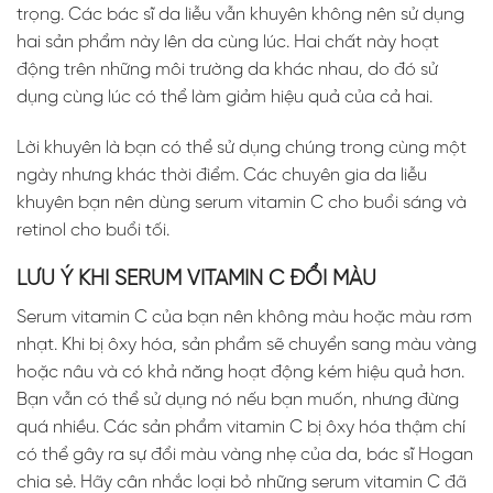
trọng. Các bác sĩ da liễu vẫn khuyên không nên sử dụng
hai sản phẩm này lên da cùng lúc. Hai chất này hoạt
động trên những môi trường da khác nhau, do đó sử
dụng cùng lúc có thể làm giảm hiệu quả của cả hai.
Lời khuyên là bạn có thể sử dụng chúng trong cùng một
ngày nhưng khác thời điểm. Các chuyên gia da liễu
khuyên bạn nên dùng serum vitamin C cho buổi sáng và
retinol cho buổi tối.
LƯU Ý KHI SERUM VITAMIN C ĐỔI MÀU
Serum vitamin C của bạn nên không màu hoặc màu rơm
nhạt. Khi bị ôxy hóa, sản phẩm sẽ chuyển sang màu vàng
hoặc nâu và có khả năng hoạt động kém hiệu quả hơn.
Bạn vẫn có thể sử dụng nó nếu bạn muốn, nhưng đừng
quá nhiều. Các sản phẩm vitamin C bị ôxy hóa thậm chí
có thể gây ra sự đổi màu vàng nhẹ của da, bác sĩ Hogan
chia sẻ. Hãy cân nhắc loại bỏ những serum vitamin C đã