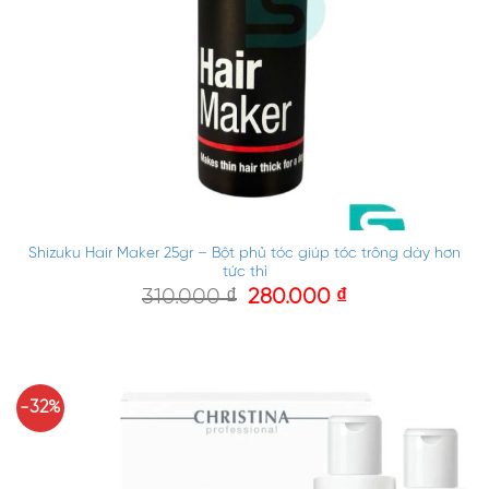
Shizuku Hair Maker 25gr – Bột phủ tóc giúp tóc trông dày hơn
tức thì
310.000
₫
280.000
₫
-32%