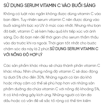
SỬ DỤNG SERUM VITAMIN C VÀO BUỔI SÁNG
Không có luật nào ngăn không được dùng vitamin C vào
ban đêm. Tuy nhiên serum vitamin C nên được dùng vào
buổi sáng khi bức xạ UV ở mức cao nhất. Nhưng như bạn
đã biết, vitamin C sẽ kém hiệu quả khi tiếp xúc với ánh
sáng. Do đó bạn nên để thời gian cho serum thẩm thấu
vào da trước khi ra ngoài. Thời gian tốt nhất cho bước
chăm sóc da này là 2 phút.
SỬ DỤNG SERUM VITAMIN C
VỚI NỒNG ĐỘ HỢP LÝ
Các sản phẩm khác nhau sẽ chứa thành phần vitamin C
khác nhau. Nhìn chung nồng độ vitamin C sẽ dao động
từ dưới 5% cho đến 30%. Những người có làn da khô
hoặc nhạy cảm có thể sẽ phù hợp hơn với những sản
phẩm dưỡng da chứa vitamin C với nồng độ khoảng 5%,
ít có khả năng gây kích ứng. Những người có làn da
dầu hoặc có vấn đề về sắc tố rộng có thể tìm kiếm