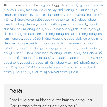
This entry was posted in
Blog
and tagged
cách sử dụng obagi clear số
3
,
cách sử dụng tre hiệu quả
,
dược mỹ phẩm obagi
,
elastiderm eye
cream
,
elastiderm eye serum
,
elastiderm hydrate
,
hydroquinoin có tốt
không
,
Những điều cần biết trước khi dùng vitamin C
,
obagi
,
obagi
blend fx
,
obagi blender
,
obagi c clarifying serum normal oily
,
obagi cfx
clarifying serum
,
obagi clear
,
obagi clear fx
,
obagi clenziderm
,
obagi
clinical
,
obagi có bào mòn da không
,
obagi có hại da không
,
obagi có
làm mỏng da
,
obagi có tốt không
,
obagi crx
,
obagi daily care foaming
cleanser
,
obagi elastiderm
,
obagi elastiderm hydrate luxe
,
obagi
exfoderm
,
obagi foaming gel
,
obagi gentle cleanser
,
obagi medical
,
obagi nuderm
,
Obagi pore therapy
,
obagi retinol
,
obagi số 1
,
obagi số
2
,
obagi số 3
,
obagi số 4
,
obagi số 5
,
obagi therapeutic lotion 5% BPO
,
obagi toner
,
obagi tre
,
obagi trị nám
,
obagi vitamin C
,
phụ nữ mang
thai dùng obagi có được không
,
trắng da với arbutin
,
trắng da với
hydroquinoin
,
trị mụn với tre
,
trị nám với hydroquinoin
.
Trả lời
Email của bạn sẽ không được hiển thị công khai.
Các trường bắt buộc được đánh dấu
*