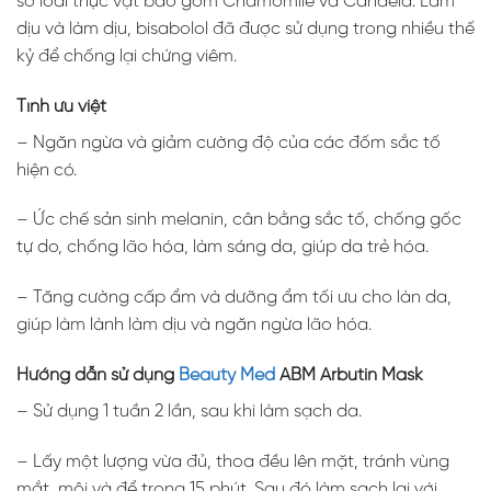
số loài thực vật bao gồm Chamomile và Candeia. Làm
dịu và làm dịu, bisabolol đã được sử dụng trong nhiều thế
kỷ để chống lại chứng viêm.
Tính ưu việt
– Ngăn ngừa và giảm cường độ của các đốm sắc tố
hiện có.
– Ức chế sản sinh melanin, cân bằng sắc tố, chống gốc
tự do, chống lão hóa, làm sáng da, giúp da trẻ hóa.
– Tăng cường cấp ẩm và dưỡng ẩm tối ưu cho làn da,
giúp làm lành làm dịu và ngăn ngừa lão hóa.
Hướng dẫn sử dụng
Beauty Med
ABM Arbutin Mask
– Sử dụng 1 tuần 2 lần, sau khi làm sạch da.
– Lấy một lượng vừa đủ, thoa đều lên mặt, tránh vùng
mắt, môi và để trong 15 phút. Sau đó làm sạch lại với