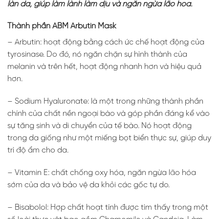
làn da, giúp làm lành làm dịu và ngăn ngừa lão hóa.
Thành phần ABM Arbutin Mask
– Arbutin: hoạt động bằng cách ức chế hoạt động của
tyrosinase. Do đó, nó ngăn chặn sự hình thành của
melanin và trên hết, hoạt động nhanh hơn và hiệu quả
hơn.
– Sodium Hyaluronate: là một trong những thành phần
chính của chất nền ngoại bào và góp phần đáng kể vào
sự tăng sinh và di chuyển của tế bào. Nó hoạt động
trong da giống như một miếng bọt biển thực sự, giúp duy
trì độ ẩm cho da.
– Vitamin E: chất chống oxy hóa, ngăn ngừa lão hóa
sớm của da và bảo vệ da khỏi các gốc tự do.
– Bisabolol: Hợp chất hoạt tính được tìm thấy trong một