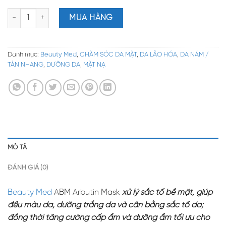
Beauty Med ABM Arbutin Mask – Mặt Nạ Dưỡng Trắng, Cân Bằng
MUA HÀNG
Danh mục:
Beauty Med
,
CHĂM SÓC DA MẶT
,
DA LÃO HÓA
,
DA NÁM /
TÀN NHANG
,
DƯỠNG DA
,
MẶT NẠ
MÔ TẢ
ĐÁNH GIÁ (0)
Beauty Med
ABM Arbutin Mask
xử lý sắc tố bề mặt, giúp
đều màu da, dưỡng trắng da và cân bằng sắc tố da;
đồng thời tăng cường cấp ẩm và dưỡng ẩm tối ưu cho