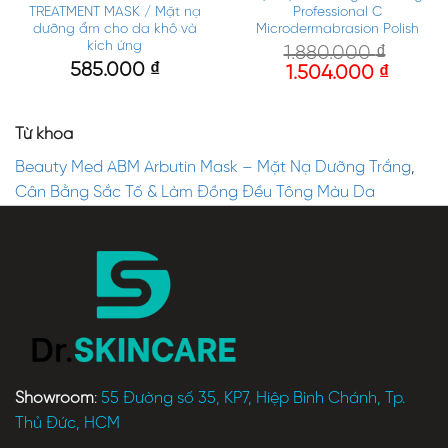
TREATMENT MASK / Mặt nạ
Professional C
dưỡng ẩm cho da khô và
Microdermabrasion Polish
kích ứng
1.880.000
₫
585.000
₫
1.504.000
₫
Từ khóa
Beauty Med ABM Arbutin Mask – Mặt Nạ Dưỡng Trắng
,
Cân Bằng Sắc Tố & Làm Đồng Đều Tông Màu Da
Showroom
:
55 Đường số 35, KP7, Hiệp Bình Chánh, Tp.
Thủ Đức, HCM