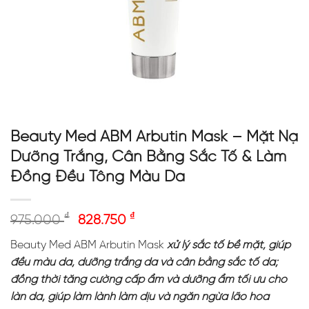
Beauty Med ABM Arbutin Mask – Mặt Nạ
Dưỡng Trắng, Cân Bằng Sắc Tố & Làm
Đồng Đều Tông Màu Da
₫
₫
975.000
828.750
Beauty Med ABM Arbutin Mask
xử lý sắc tố bề mặt, giúp
đều màu da, dưỡng trắng da và cân bằng sắc tố da;
đồng thời tăng cường cấp ẩm và dưỡng ẩm tối ưu cho
làn da, giúp làm lành làm dịu và ngăn ngừa lão hóa