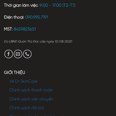
Thời gian làm việc
:
9:00 - 17:00 (T2-T7)
Điện thoại
:
090.995.7191
MST
:
8459823651
Do UBND Quận Thủ Đức cấp ngày 10/08/2020
GIỚI THIỆU
Về Dr SkinCare
Chính sách thanh toán
Chính sách vận chuyển
Chính sách đổi trả