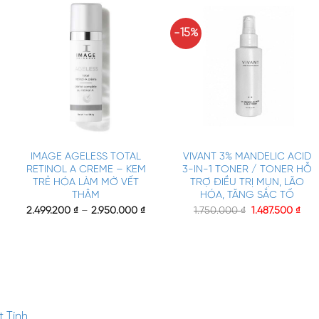
-15%
+
+
IMAGE AGELESS TOTAL
VIVANT 3% MANDELIC ACID
RETINOL A CREME – KEM
3-IN-1 TONER / TONER HỖ
TRẺ HÓA LÀM MỜ VẾT
TRỢ ĐIỀU TRỊ MỤN, LÃO
THÂM
HÓA, TĂNG SẮC TỐ
2.499.200
₫
–
2.950.000
₫
1.750.000
₫
1.487.500
₫
 Tính