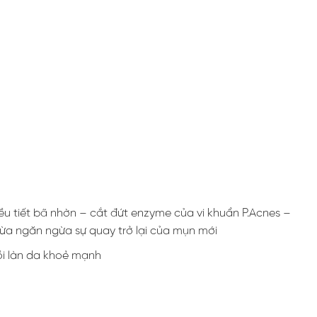
u tiết bã nhờn – cắt đứt enzyme của vi khuẩn P.Acnes –
ừa ngăn ngừa sự quay trở lại của mụn mới
ồi làn da khoẻ mạnh