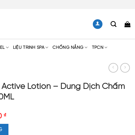
EL
LIỆU TRÌNH SPA
CHỐNG NẮNG
TPCN
 Active Lotion – Dung Dịch Chấm
60ML
0
₫
 - Dung Dịch Chấm Mụn Hoạt Tính 60ML số lượng
G