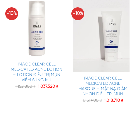
-10%
-10%
+
IMAGE CLEAR CELL
+
MEDICATED ACNE LOTION
– LOTION ĐIỀU TRỊ MỤN
IMAGE CLEAR CELL
VIÊM SƯNG MỦ
MEDICATED ACNE
1.152.800
₫
1.037.520
₫
MASQUE – MẶT NẠ GIẢM
NHỜN ĐIỀU TRỊ MỤN
1.131.900
₫
1.018.710
₫