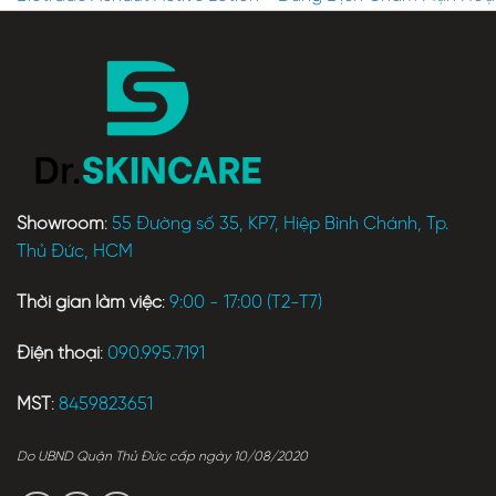
Showroom
:
55 Đường số 35, KP7, Hiệp Bình Chánh, Tp.
Thủ Đức, HCM
Thời gian làm việc
:
9:00 - 17:00 (T2-T7)
Điện thoại
:
090.995.7191
MST
:
8459823651
Do UBND Quận Thủ Đức cấp ngày 10/08/2020