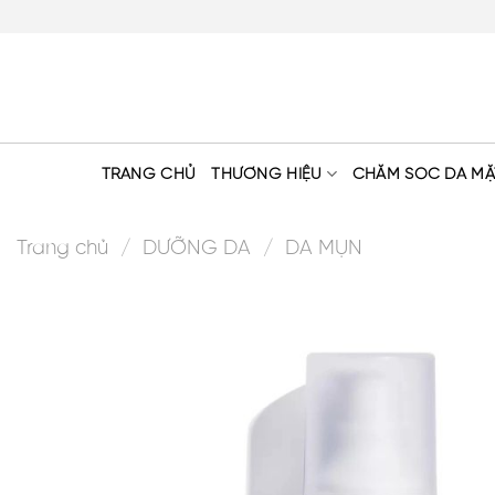
Skip
to
content
TRANG CHỦ
THƯƠNG HIỆU
CHĂM SÓC DA MẶ
Trang chủ
/
DƯỠNG DA
/
DA MỤN