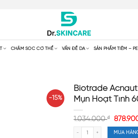
T
CHĂM SÓC CƠ THỂ
VẤN ĐỀ DA
SẢN PHẨM TIÊM – PE
Biotrade Acnaut
-15%
Mụn Hoạt Tính 
1.034.000
₫
878.90
Biotrade Acnaut Active Lotion
MUA HÀN