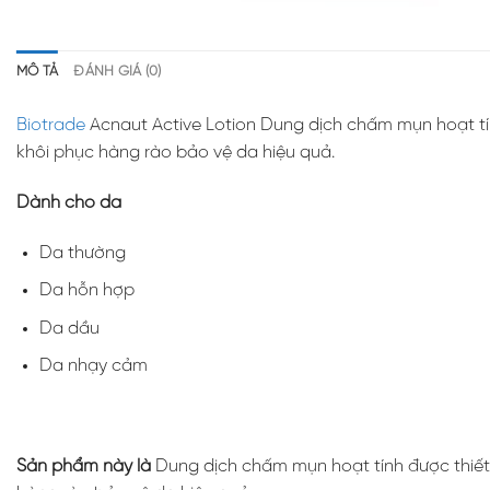
MÔ TẢ
ĐÁNH GIÁ (0)
Biotrade
Acnaut Active Lotion Dung dịch chấm mụn hoạt tín
khôi phục hàng rào bảo vệ da hiệu quả.
Dành cho da
Da thường
Da hỗn hợp
Da dầu
Da nhạy cảm
Sản phẩm này là
Dung dịch chấm mụn hoạt tính được thiết 