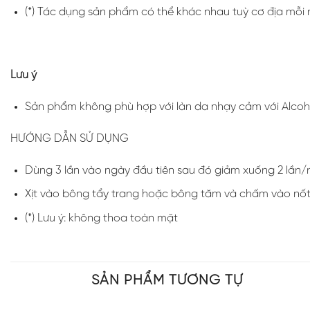
(*) Tác dụng sản phẩm có thể khác nhau tuỳ cơ địa mỗi 
Lưu ý
Sản phẩm không phù hợp với làn da nhạy cảm với Alcoh
HƯỚNG DẪN SỬ DỤNG
Dùng 3 lần vào ngày đầu tiên sau đó giảm xuống 2 lần
Xịt vào bông tẩy trang hoặc bông tăm và chấm vào nốt
(*) Lưu ý: không thoa toàn mặt
SẢN PHẨM TƯƠNG TỰ