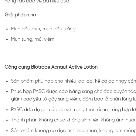
hàng rào bảo vệ da hiệu quả.
Giải pháp cho
Mụn đầu đen, mụn đầu trắng
Mụn sưng, mủ, viêm
Công dụng Biotrade Acnaut Active Lotion
Sản phẩm phù hợp cho nhiều loại da, kể cả da nhạy cảm
Phức hợp PASC được cấp bằng sáng chế độc quyền tác độ
giảm các yếu tố gây sưng viêm, đảm bảo lỗ chân lông l
PASC đưa độ pH của da về trạng thái tối ưu, tổng hợp 
Thành phần không chứa kháng sinh nên không ảnh hưởng 
Sản phẩm không có đặc tính bào mòn, không làm mỏng