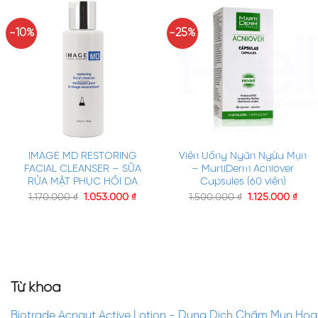
-10%
-25%
+
+
IMAGE MD RESTORING
Viên Uống Ngăn Ngừa Mụn
FACIAL CLEANSER – SỮA
– MartiDerm Acniover
RỬA MẶT PHỤC HỒI DA
Capsules (60 viên)
1.170.000
₫
1.053.000
₫
1.500.000
₫
1.125.000
₫
Từ khóa
Biotrade Acnaut Active Lotion - Dung Dịch Chấm Mụn Hoạt