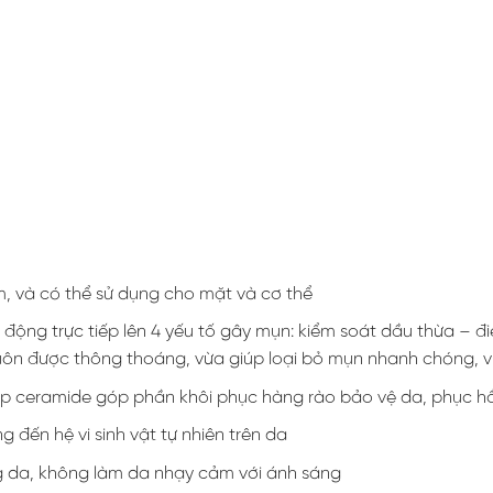
, và có thể sử dụng cho mặt và cơ thể
ng trực tiếp lên 4 yếu tố gây mụn: kiểm soát dầu thừa – điề
uôn được thông thoáng, vừa giúp loại bỏ mụn nhanh chóng, v
lớp ceramide góp phần khôi phục hàng rào bảo vệ da, phục h
đến hệ vi sinh vật tự nhiên trên da
 da, không làm da nhạy cảm với ánh sáng