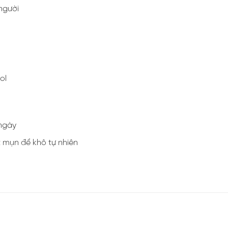
người
ol
/ngày
 mụn để khô tự nhiên