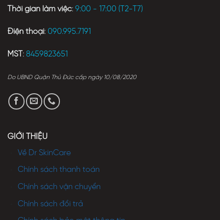
Thời gian làm việc
:
9:00 - 17:00 (T2-T7)
Điện thoại
:
090.995.7191
MST
:
8459823651
Do UBND Quận Thủ Đức cấp ngày 10/08/2020
GIỚI THIỆU
Về Dr SkinCare
Chính sách thanh toán
Chính sách vận chuyển
Chính sách đổi trả