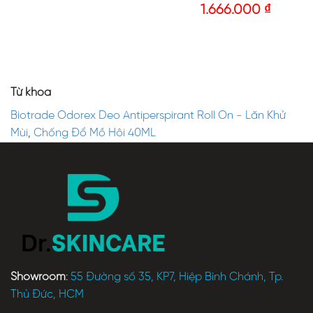
1.666.000
₫
Từ khóa
Biotrade Odorex Deo Antiperspirant Roll On - Lăn Khử
Mùi
,
Chống Đổ Mồ Hôi 40ML
Showroom
:
55 Đường số 35, KP7, Hiệp Bình Chánh, Tp.
Thủ Đức, HCM