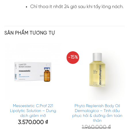
Chỉ thoa ít nhất 24 giờ sau khi tẩy lông nách.
SẢN PHẨM TƯƠNG TỰ
-15%
Mesoestetic C.Prof 221
Phyto Replenish Body Oil
Lipolytic Solution – Dung
Dermalogica – Tinh dầu
dịch giảm mỡ
phục hồi & dưỡng ẩm toàn
thân
3.570.000
₫
1.960.000
₫