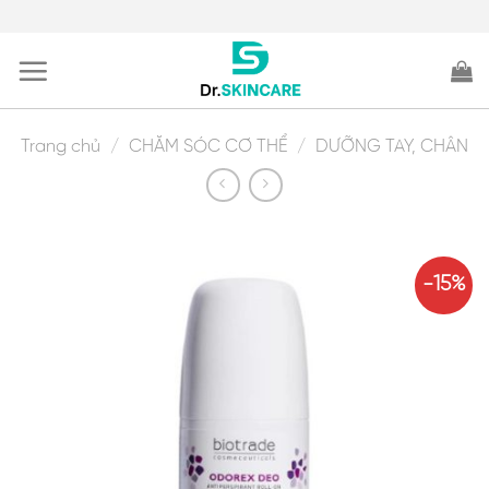
Skip
to
content
Trang chủ
/
CHĂM SÓC CƠ THỂ
/
DƯỠNG TAY, CHÂN
-15%