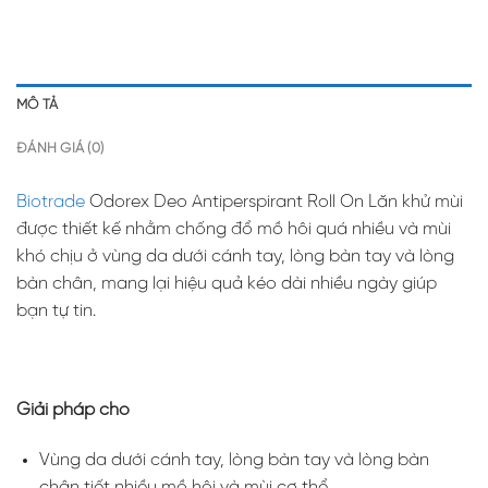
MÔ TẢ
ĐÁNH GIÁ (0)
Biotrade
Odorex Deo Antiperspirant Roll On Lăn khử mùi
được thiết kế nhằm chống đổ mồ hôi quá nhiều và mùi
khó chịu ở vùng da dưới cánh tay, lòng bàn tay và lòng
bàn chân, mang lại hiệu quả kéo dài nhiều ngày giúp
bạn tự tin.
Giải pháp cho
Vùng da dưới cánh tay, lòng bàn tay và lòng bàn
chân tiết nhiều mồ hôi và mùi cơ thể